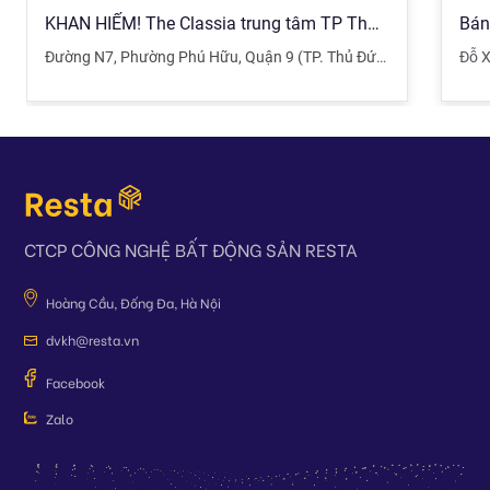
KHAN HIẾM! The Classia trung tâm TP Thủ Đức, VỊ TRÍ ĐẮC ĐỊA
Đường N7
,
Phường Phú Hữu
,
Quận 9 (TP. Thủ Đức)
,
TPHCM
Đỗ 
CTCP CÔNG NGHỆ BẤT ĐỘNG SẢN RESTA
Hoàng Cầu, Đống Đa, Hà Nội
dvkh@resta.vn
Facebook
Zalo