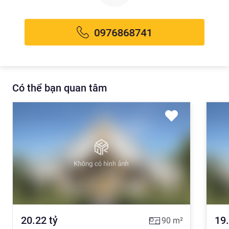
Có thể bạn quan tâm
20.22
tỷ
19
90
m²