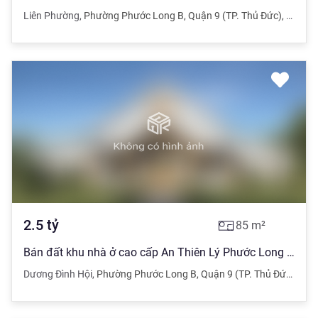
Liên Phường
,
Phường Phước Long B
,
Quận 9 (TP. Thủ Đức)
,
TPHC
2.5
tỷ
85
m²
Bán đất khu nhà ở cao cấp An Thiên Lý Phước Long B Quận 9. Sổ riêng
Dương Đình Hội
,
Phường Phước Long B
,
Quận 9 (TP. Thủ Đức)
,
TP