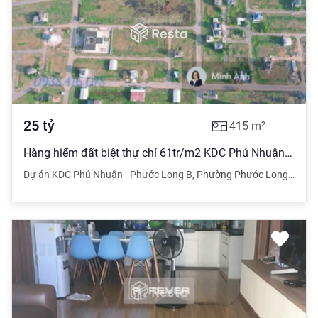
25
tỷ
415
m²
Hàng hiếm đất biệt thự chỉ 61tr/m2 KDC Phú Nhuận. Giá ngon cho khách đầu tư
Dự án KDC Phú Nhuận - Phước Long B
,
Phường Phước Long B
,
Quậ