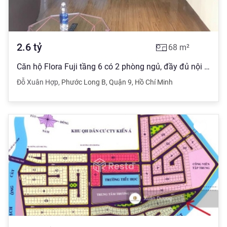
2.6
tỷ
68
m²
Căn hộ Flora Fuji tầng 6 có 2 phòng ngủ, đầy đủ nội thất.
Đỗ Xuân Hợp
,
Phước Long B
,
Quận 9
,
Hồ Chí Minh