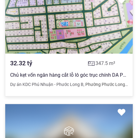
32.32
tỷ
347.5
m²
Chủ kẹt vốn ngân hàng cắt lỗ lô góc trục chính DA Phú Nhuận, cam kết rẻ nhất trên trục chính dự án
Dự án KDC Phú Nhuận - Phước Long B
,
Phường Phước Long B
,
Quậ