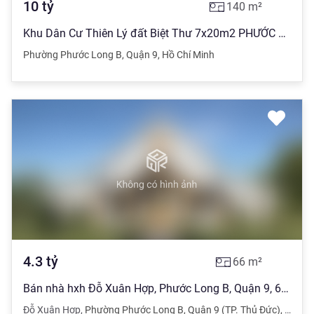
10
tỷ
140
m²
Khu Dân Cư Thiên Lý đất Biệt Thư 7x20m2 PHƯỚC LONG B, THỦ ĐỨC.
Phường Phước Long B
,
Quận 9
,
Hồ Chí Minh
4.3
tỷ
66
m²
Bán nhà hxh Đỗ Xuân Hợp, Phước Long B, Quận 9, 66m2.
Đỗ Xuân Hợp
,
Phường Phước Long B
,
Quận 9 (TP. Thủ Đức)
,
TPHC