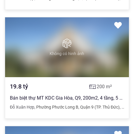
19.8
tỷ
200
m²
Bán biệt thự MT KDC Gia Hòa, Q9, 200m2, 4 tầng, 5 PN, nội thất cao cấp
Đỗ Xuân Hợp
,
Phường Phước Long B
,
Quận 9 (TP. Thủ Đức)
,
TPHC