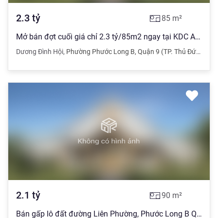
2.3
tỷ
85
m²
Mở bán đợt cuối giá chỉ 2.3 tỷ/85m2 ngay tại KDC An Thiên Lý
Dương Đình Hội
,
Phường Phước Long B
,
Quận 9 (TP. Thủ Đức)
,
TP
2.1
tỷ
90
m²
Bán gấp lô đất đường Liên Phường, Phước Long B Quận 9. Giá 2,1 tỷ