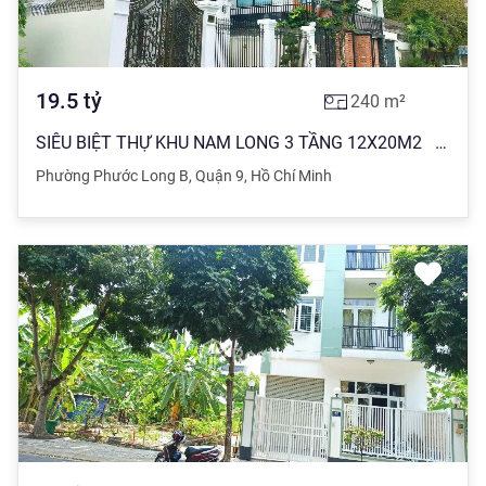
19.5
tỷ
240
m²
SIÊU BIỆT THỰ KHU NAM LONG 3 TẦNG 12X20M2 PHƯỚC LONG B, THỦ ĐỨC
Phường Phước Long B
,
Quận 9
,
Hồ Chí Minh