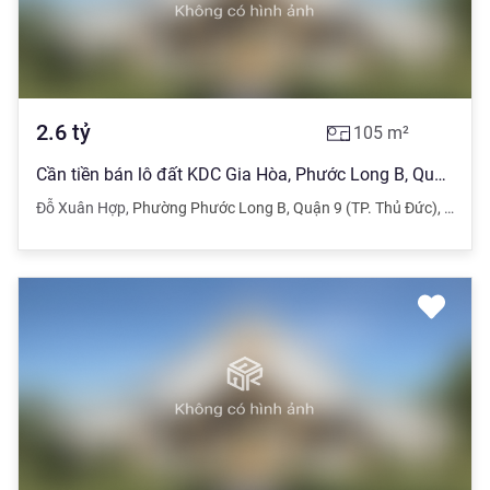
2.6
tỷ
105
m²
Cần tiền bán lô đất KDC Gia Hòa, Phước Long B, Quận 9.Giá 2.6 tỷ105m2
Đỗ Xuân Hợp
,
Phường Phước Long B
,
Quận 9 (TP. Thủ Đức)
,
TPHC