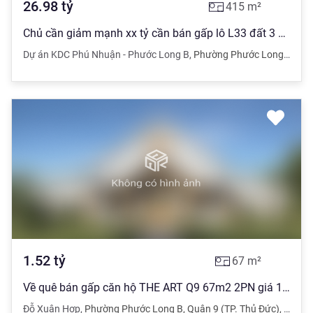
26.98
tỷ
415
m²
Chủ cần giảm mạnh xx tỷ cần bán gấp lô L33 đất 3 mặt tiền giá giảm từ 80tr xuống 65tr/m2
Dự án KDC Phú Nhuận - Phước Long B
,
Phường Phước Long B
,
Quậ
1.52
tỷ
67
m²
Về quê bán gấp căn hộ THE ART Q9 67m2 2PN giá 1 tỷ 520
Đỗ Xuân Hợp
,
Phường Phước Long B
,
Quận 9 (TP. Thủ Đức)
,
TPHC