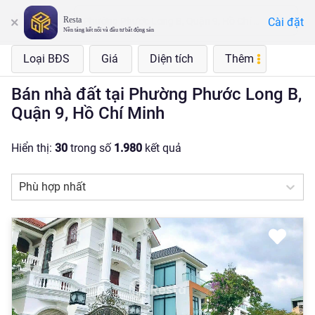
Resta
Cài đặt
Phường Phước Long B, Quận 9, Hồ Chí Minh
Nền tảng kết nối và đầu tư bất động sản
Loại BĐS
Giá
Diện tích
Thêm
Bán nhà đất tại Phường Phước Long B,
Quận 9, Hồ Chí Minh
Hiển thị:
30
trong số
1.980
kết quả
Phù hợp nhất