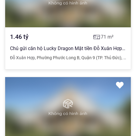
1.46
tỷ
71
m²
Chủ gửi căn hộ Lucky Dragon Mặt tiền Đỗ Xuân Hợp Căn góc 71m2 2PN 2WC
Đỗ Xuân Hợp
,
Phường Phước Long B
,
Quận 9 (TP. Thủ Đức)
,
TPHC