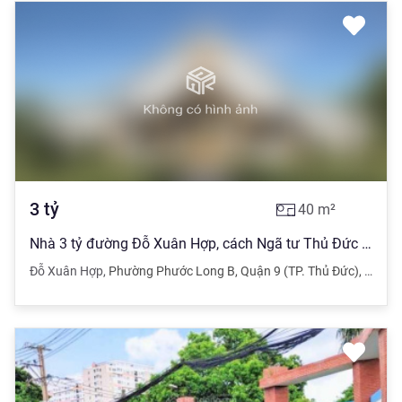
3
tỷ
40
m²
Nhà 3 tỷ đường Đỗ Xuân Hợp, cách Ngã tư Thủ Đức 230m, vào ở ngay.
Đỗ Xuân Hợp
,
Phường Phước Long B
,
Quận 9 (TP. Thủ Đức)
,
TPHC