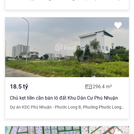
18.5
tỷ
296.4
m²
Chủ kẹt tiền cần bán lô đất Khu Dân Cư Phú Nhuận
Dự án KDC Phú Nhuận - Phước Long B
,
Phường Phước Long B
,
Quậ