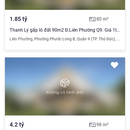
1.85
tỷ
80
m²
Thanh Lý gấp lô đất 90m2 Đ.Liên Phường Q9. Giá 1tỷ850triệu. Sổ riêng
Liên Phường
,
Phường Phước Long B
,
Quận 9 (TP. Thủ Đức)
,
TPHC
4.2
tỷ
98
m²