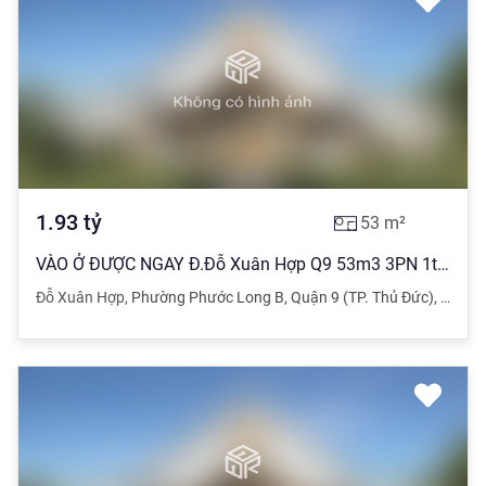
1.93
tỷ
53
m²
VÀO Ở ĐƯỢC NGAY Đ.Đỗ Xuân Hợp Q9 53m3 3PN 1tỷ933
Đỗ Xuân Hợp
,
Phường Phước Long B
,
Quận 9 (TP. Thủ Đức)
,
TPHC