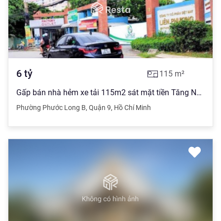
6
tỷ
115
m²
Gấp bán nhà hẻm xe tải 115m2 sát mặt tiền Tăng Nhơn Phú chỉ còn 6 tỷ
Phường Phước Long B
,
Quận 9
,
Hồ Chí Minh