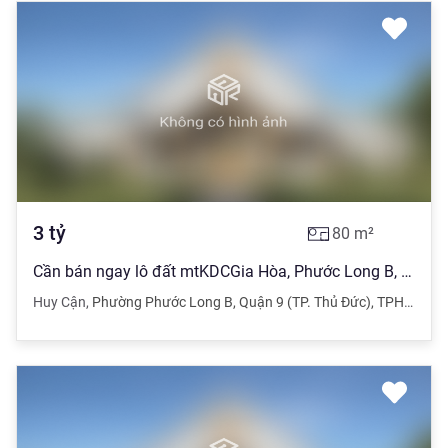
3
tỷ
80
m²
Cần bán ngay lô đất mtKDCGia Hòa, Phước Long B, Quận9,dt 80m2, giá3 tỷ
Huy Cận
,
Phường Phước Long B
,
Quận 9 (TP. Thủ Đức)
,
TPHCM