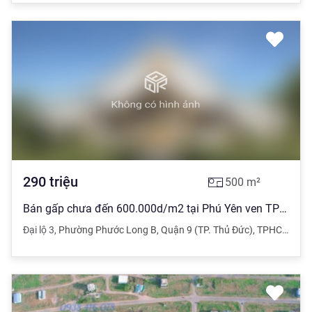
290
triệu
500
m²
Bán gấp chưa đến 600.000d/m2 tại Phú Yên ven TP Tuy Hòa
Đại lộ 3
,
Phường Phước Long B
,
Quận 9 (TP. Thủ Đức)
,
TPHCM