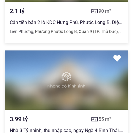
2.1
tỷ
90
m²
Cần tiền bán 2 lô KDC Hưng Phú, Phước Long B. Diện tích 90m2/2.1 tỷ
Liên Phường
,
Phường Phước Long B
,
Quận 9 (TP. Thủ Đức)
,
TPHC
3.99
tỷ
55
m²
Nhà 3 Tỷ nhỉnh, thu nhập cao, ngay Ngã 4 Bình Thái. Đỗ Xuân Hợp