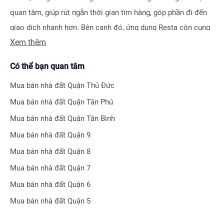
quan tâm, giúp rút ngắn thời gian tìm hàng, góp phần đi đến
giao dịch nhanh hơn. Bên cạnh đó, ứng dụng Resta còn cung
Xem thêm
cấp công cụ Đăng tin vô cùng tiện ích, giúp người bán hay
môi giới nhận biết được ngay hiệu quả bài đăng nhờ hệ thống
Có thể bạn quan tâm
tính điểm thông minh.
Mua bán nhà đất
Quận Thủ Đức
Bên cạnh tính năng tìm kiếm và đăng tin nhà đất, Resta còn
Mua bán nhà đất
Quận Tân Phú
phát triển nhiều công cụ hỗ trợ tối ưu cho các nhà đầu tư bất
Mua bán nhà đất
Quận Tân Bình
động sản chuyên nghiệp như
Tra cứu quy hoạch toàn quốc
Mua bán nhà đất
Quận 9
miễn phí, Bộ lọc địa phương 360
hay
Tra cứu giá nhà đất
.
Mua bán nhà đất
Quận 8
Với nhiều công cụ tiện ích mà nền tảng mang lại, chúng tôi
Mua bán nhà đất
Quận 7
tin rằng
Resta
sẽ trở thành trợ thủ đắc lực cho nhà đầu tư
Mua bán nhà đất
Quận 6
trong quá trình tìm kiếm và đầu tư bất động sản.
Mua bán nhà đất
Quận 5