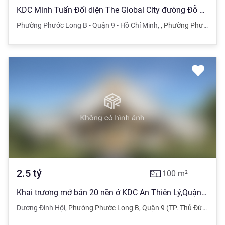
KDC Minh Tuấn Đối diện The Global City đường Đỗ Xuân Hợp, quận 2
Phường Phước Long B - Quận 9 - Hồ Chí Minh
,
,
Phường Phước Long B - Quận 9 - Hồ Chí Minh
2.5
tỷ
100
m²
Khai trương mở bán 20 nền ở KDC An Thiên Lý,Quận9. 100m2/2tỷ500.SHR
Dương Đình Hội
,
Phường Phước Long B
,
Quận 9 (TP. Thủ Đức)
,
TP