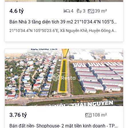
4.6
tỷ
4
3
39
m²
Bán Nhà 3 tầng diện tích 39 m2 21°10'34.4"N 105°50'23.6"E, Xã Nguyên Khê giá 4.6 tỷ đồng
21°10'34.4"N 105°50'23.6"E
,
Xã Nguyên Khê
,
Huyện Đông Anh
,
Hà 
3.76
tỷ
108
m²
Bán đất nền- Shophouse- 2 mặt tiền kinh doanh - TP Phổ Yên- Thái Nguyên 108m2- 3,x tỷ. giá đầu tư