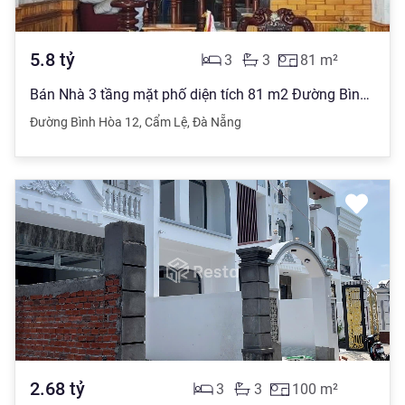
5.8
tỷ
3
3
81
m²
Bán Nhà 3 tầng mặt phố diện tích 81 m2 Đường Bình Hòa 12, Cẩm Lệ giá 5.8 tỷ đồng
Đường Bình Hòa 12
,
Cẩm Lệ
,
Đà Nẵng
2.68
tỷ
3
3
100
m²