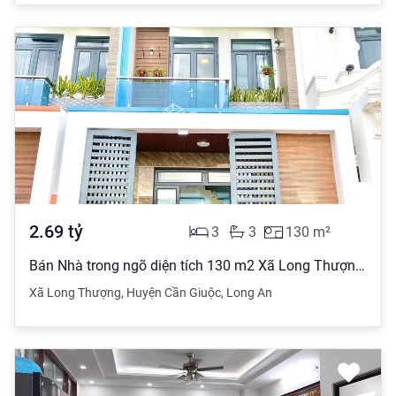
2.69
tỷ
3
3
130
m²
Bán Nhà trong ngõ diện tích 130 m2 Xã Long Thượng, Cần Giuộc giá 2.69 tỷ đồng
Xã Long Thượng
,
Huyện Cần Giuộc
,
Long An