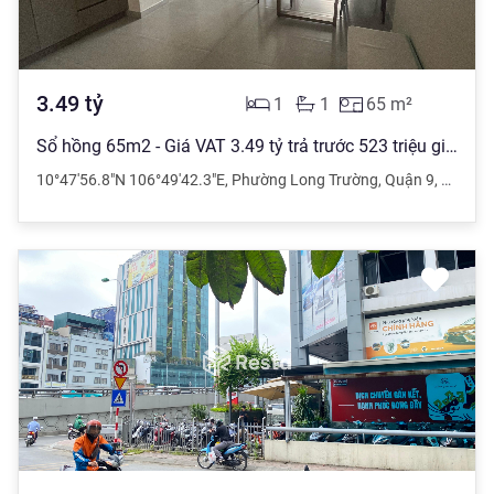
3.49
tỷ
1
1
65
m²
Sổ hồng 65m2 - Giá VAT 3.49 tỷ trả trước 523 triệu giãn 24 tháng MT Q9
10°47'56.8"N 106°49'42.3"E
,
Phường Long Trường
,
Quận 9
,
Hồ Chí 