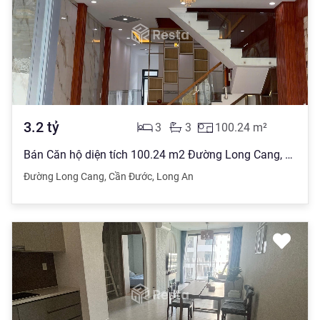
3.2
tỷ
3
3
100.24
m²
Bán Căn hộ diện tích 100.24 m2 Đường Long Cang, Cần Đước giá 3.2 tỷ đồng
Đường Long Cang
,
Cần Đước
,
Long An