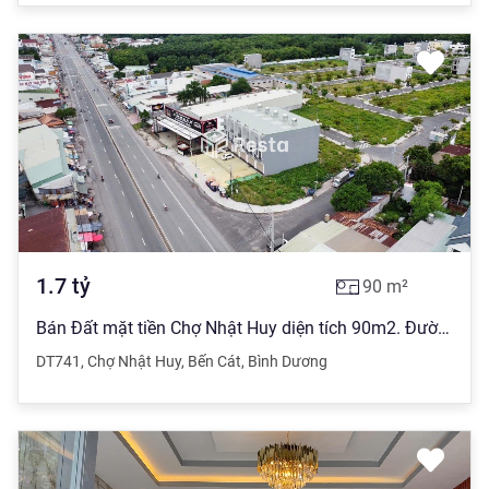
1.7
tỷ
90
m²
Bán Đất mặt tiền Chợ Nhật Huy diện tích 90m2. Đường Nguyễn Văn Thành, TP Bến Cát giá 1.7 tỷ đồng (Video Flycam)
DT741
,
Chợ Nhật Huy
,
Bến Cát
,
Bình Dương