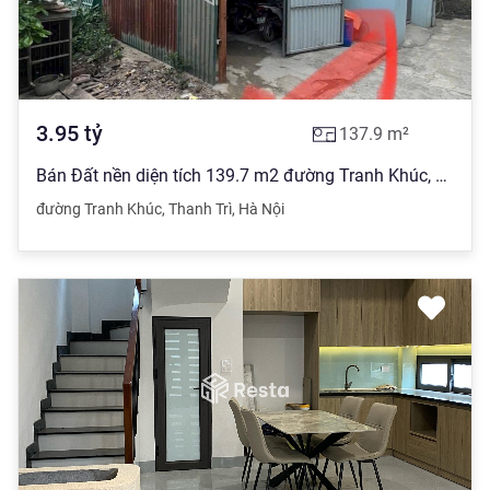
3.95
tỷ
137.9
m²
Bán Đất nền diện tích 139.7 m2 đường Tranh Khúc, Thanh Trì giá 3.95 tỷ đồng
đường Tranh Khúc
,
Thanh Trì
,
Hà Nội