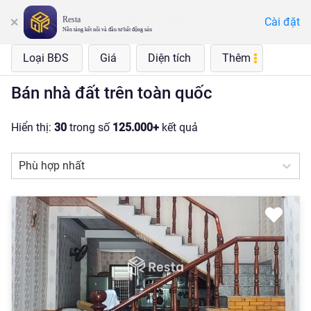
Resta
Cài đặt
Nhập địa chỉ để tìm kiếm
Nền tảng kết nối và đầu tư bất động sản
Loại BĐS
Giá
Diện tích
Thêm
Bán nhà đất trên toàn quốc
Hiển thị:
30
trong số
125.000+
kết quả
Phù hợp nhất