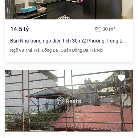
14.5
tỷ
30
m²
Bán Nhà trong ngõ diện tích 30 m2 Phường Trung Liệt giá 14.5 tỷ đồng
Ngõ 98 Thái Hà
,
Đống Đa
,
Quận Đống Đa
,
Hà Nội