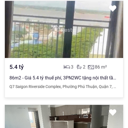
5.4
tỷ
3
2
86
m²
86m2 - Giá 5.4 tỷ thuế phí, 3PN2WC tặng nội thất tầng 24, Q7 Riverside
Q7 Saigon Riverside Complex
,
Phường Phú Thuận
,
Quận 7
,
Hồ Chí 