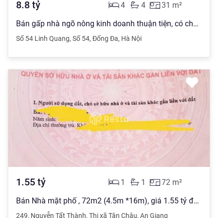
8.8
tỷ
4
4
31
m²
Bán gấp nhà ngõ nông kinh doanh thuận tiện, có chỗ oto
Số 54 Linh Quang
,
Số 54
,
Đống Đa
,
Hà Nội
1.55
tỷ
1
1
72
m²
Bán Nhà mặt phố , 72m2 (4.5m *16m), giá 1.55 tỷ đồng, tại khu dân cư Cậu Dũng, Thị xã Tân Châu tỉnh An Giang
249
,
Nguyễn Tất Thành
,
Thị xã Tân Châu
,
An Giang