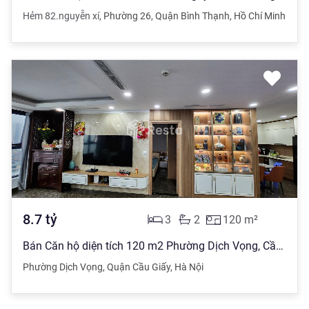
Hẻm 82.nguyễn xí
,
Phường 26
,
Quận Bình Thạnh
,
Hồ Chí Minh
8.7
tỷ
3
2
120
m²
Bán Căn hộ diện tích 120 m2 Phường Dịch Vọng, Cầu Giấy giá 8.7 tỷ đồng
Phường Dịch Vọng
,
Quận Cầu Giấy
,
Hà Nội