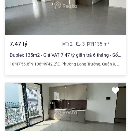
7.47
tỷ
2
3
135
m²
Duplex 135m2 - Giá VAT 7.47 tỷ giãn trả 6 tháng - Sổ hồng 2PN3WC MT Q9
10°47'56.8"N 106°49'42.2"E
,
Phường Long Trường
,
Quận 9
,
Hồ Chí 