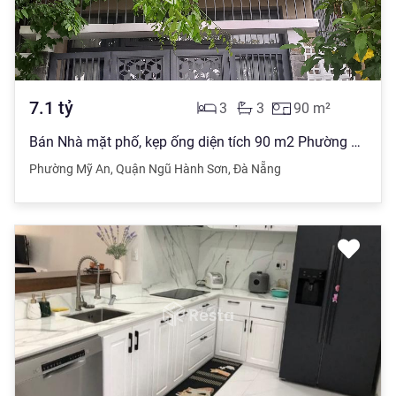
7.1
tỷ
3
3
90
m²
Bán Nhà mặt phố, kẹp ống diện tích 90 m2 Phường Mỹ An, Ngũ Hành Sơn giá 7,1 tỷ đồng,
Phường Mỹ An
,
Quận Ngũ Hành Sơn
,
Đà Nẵng