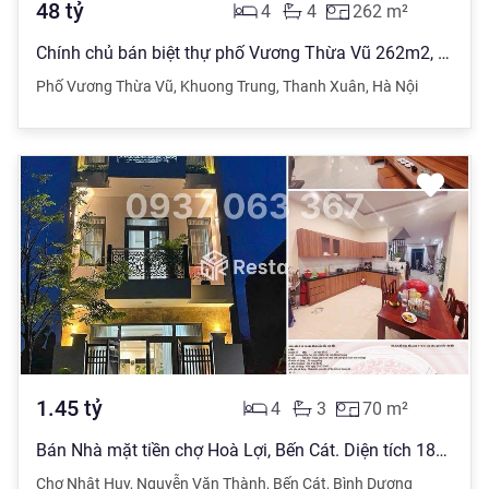
48
tỷ
4
4
262
m²
Chính chủ bán biệt thự phố Vương Thừa Vũ 262m2, mặt tiền 12, kinh doanh ô tô tránh chỉ 183tr/m
Phố Vương Thừa Vũ
,
Khuong Trung
,
Thanh Xuân
,
Hà Nội
1.45
tỷ
4
3
70
m²
Bán Nhà mặt tiền chợ Hoà Lợi, Bến Cát. Diện tích 180 m2 khu chợ Nhật Huy, Nguyễn Văn Thành giá 1,45 tỷ đồng
Chợ Nhật Huy
,
Nguyễn Văn Thành
,
Bến Cát
,
Bình Dương