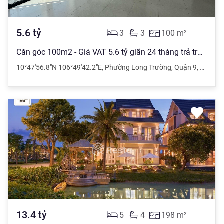
5.6
tỷ
3
3
100
m²
Căn góc 100m2 - Giá VAT 5.6 tỷ giãn 24 tháng trả trước 840 triệu - Sổ hồng 3PN3WC MT Q9
10°47'56.8"N 106°49'42.2"E
,
Phường Long Trường
,
Quận 9
,
Hồ Chí 
13.4
tỷ
5
4
198
m²