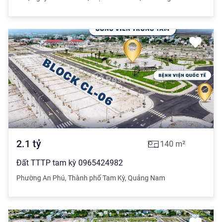
2.1
tỷ
140
m²
Đất TTTP tam kỳ 0965424982
Phường An Phú
,
Thành phố Tam Kỳ
,
Quảng Nam