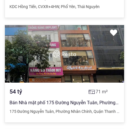
KDC Hồng Tiến
,
CVXR+4HW
,
Phổ Yên
,
Thái Nguyên
54
tỷ
71
m²
Bán Nhà mặt phố 175 Đường Nguyễn Tuân, Phường Nhân Chính- thanh xuân: Dt 71m2 mt5m. 6 tầng 1 hầm giá 54 tỷ đồng
175 Đường Nguyễn Tuân
,
Phường Nhân Chính
,
Quận Thanh Xuân
,