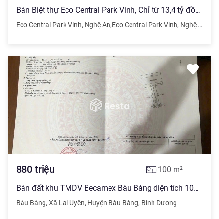
Bán Biệt thự Eco Central Park Vinh, Chỉ từ 13,4 tỷ đồng, diện tích 198m2. Có quà tặng đặc biệt !
Eco Central Park Vinh
,
Nghệ An
,
Eco Central Park Vinh
,
Nghệ An
880
triệu
100
m²
Bán đất khu TMDV Becamex Bàu Bàng diện tích 100m2, Đường D3, TTHC Bàu Bàng giá 880tr (VIDEO Flycam)
Bàu Bàng
,
Xã Lai Uyên
,
Huyện Bàu Bàng
,
Bình Dương