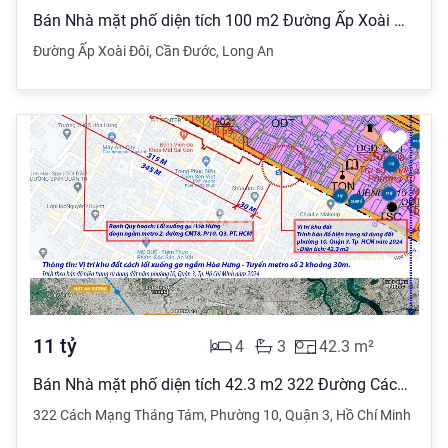
Bán Nhà mặt phố diện tích 100 m2 Đường Ấp Xoài Đôi, Cần Đước giá 2.68 tỷ đồng
Đường Ấp Xoài Đôi
,
Cần Đước
,
Long An
11
tỷ
4
3
42.3
m²
Bán Nhà mặt phố diện tích 42.3 m2 322 Đường Cách Mạng Tháng 8, Phường 10 giá 11 tỷ đồng
322 Cách Mạng Tháng Tám
,
Phường 10
,
Quận 3
,
Hồ Chí Minh