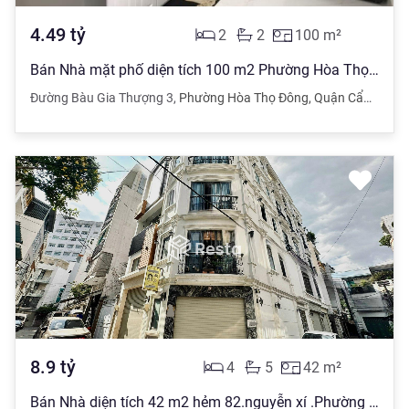
4.49
tỷ
2
2
100
m²
Bán Nhà mặt phố diện tích 100 m2 Phường Hòa Thọ Đông, Cẩm Lệ giá 4.49 tỷ đồng
Đường Bàu Gia Thượng 3
,
Phường Hòa Thọ Đông
,
Quận Cẩm Lệ
,
Đ
8.9
tỷ
4
5
42
m²
Bán Nhà diện tích 42 m2 hẻm 82.nguyễn xí .Phường 26, Bình Thạnh.trệt 3 lầu .4pn.5wc. giá 8.9 tỷ đồng