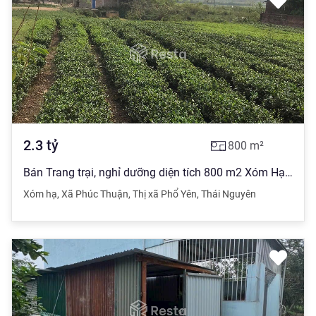
2.3
tỷ
800
m²
Bán Trang trại, nghỉ dưỡng diện tích 800 m2 Xóm Hạ Đạt, Xã Thành Công giá 2.3 tỷ đồng
Xóm hạ
,
Xã Phúc Thuận
,
Thị xã Phổ Yên
,
Thái Nguyên