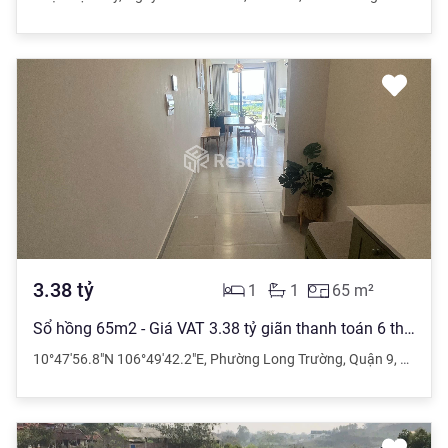
3.38
tỷ
1
1
65
m²
Sổ hồng 65m2 - Giá VAT 3.38 tỷ giãn thanh toán 6 tháng - 1PN1WC MT Q9
10°47'56.8"N 106°49'42.2"E
,
Phường Long Trường
,
Quận 9
,
Hồ Chí 