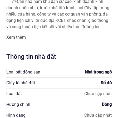
     👉Căn nhà nằm khu dân cư cao, kinh doanh kinh 
doanh nhộn nhịp, trước nhà ôtô tránh, nơi đây tập trung 
nhiều cửa hàng, công ty và các cơ quan văn phòng, đa 
dạng tiện ích vị trí đắc địa KCBT chắc chắn, giao thông 
vô cùng thuận tiện kết nối với nhiều trục đường lớn.

   ☎️Zalo 0776456557 để biết thêm về căn nhà.

Xem thêm
  #Hoàng Minh Giám#Trần Duy Hưng#Nguyễn 
Khang#Yên Hòa#Cầu Giấy#

Thông tin nhà đất
Loại bất động sản
Nhà trong ngõ
Giấy tờ nhà đất
Sổ đỏ
Loại đất
Chưa cập nhật
Hướng chính
Đông
Hình dáng
Chưa cập nhật