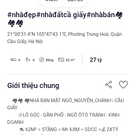
#nhàđẹp#nhàđấtcầ giấy#nhàbán🏘️
🏘️🏘️
21°00'31.4"N 105°47'43.1"E
,
Phường Trung Hoà
,
Quận
Cầu Giấy
,
Hà Nội
27
tỷ
Đông
6
4
62
m²
Giới thiệu chung
    🏘️🏘️ 🏘️NHÀ BÁN MẶT NGÕ_NGUYỄN_CHÁNH✨CẦU 
GIẤY 

         💠LÔ GÓC - GẦN PHỐ - NGÕ ÔTÔ TRÁNH - KINH 
DOANH

          🐬 62M² ÷ 5TẦNG ÷ Mt 4,8M ÷ SDCC ÷💰 2XTỶ
