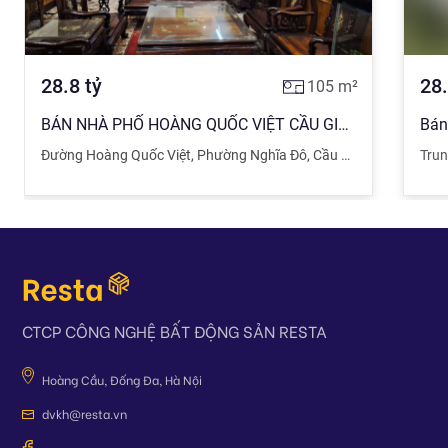
28.8
tỷ
28
105
m²
BÁN NHÀ PHỐ HOÀNG QUỐC VIỆT CẦU GIẤY 105M 4 TẦNG MT 8M Ô TÔ TRÁNH VỈA HÈ BIỆT THỰ
Đường Hoàng Quốc Việt
,
Phường Nghĩa Đô
,
Cầu Giấy
,
Hà Nội
Trun
CTCP CÔNG NGHỆ BẤT ĐỘNG SẢN RESTA
Hoàng Cầu, Đống Đa, Hà Nội
dvkh@resta.vn