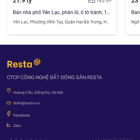
21.9
tỷ
23
145
m²
Bán nhà phố Yên Lạc, phân lô, ô tô tránh, 145m2, mt 6.6m, 21.9 tỷ
Yên Lạc
,
Phường Vĩnh Tuy
,
Quận Hai Bà Trưng
,
Hà Nội
Ngõ
CTCP CÔNG NGHỆ BẤT ĐỘNG SẢN RESTA
Hoàng Cầu, Đống Đa, Hà Nội
dvkh@resta.vn
Facebook
Zalo