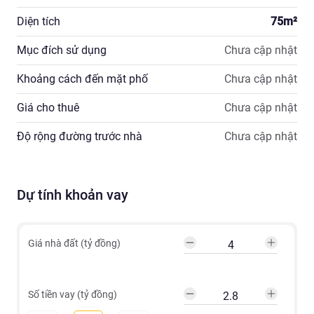
• Phòng tập gym, Spa

Diện tích
75
m²
• Bể bơi 4 mùa

• Nhà hàng, quán cà phê

Mục đích sử dụng
Chưa cập nhật
• Khu vui chơi trẻ em, tập thể dục

• Khu BBQ

Khoảng cách đến mặt phố
Chưa cập nhật
• Bãi đỗ xe rộng rãi

Giá cho thuê
Chưa cập nhật
🔰 Với mục tiêu thiết lập môi trường sống mới, chất 
Độ rộng đường trước nhà
Chưa cập nhật
lượng cao, gần gũi thiên nhiên, 
Dự tính khoản vay
Giá nhà đất (tỷ đồng)
Số tiền vay (tỷ đồng)