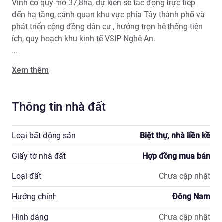
Vinh có quy mô 37,8ha, dự kiến sẽ tác động trực tiếp 
đến hạ tầng, cảnh quan khu vực phía Tây thành phố và 
phát triển cộng đồng dân cư , hưởng trọn hệ thống tiện 
ích, quy hoạch khu kinh tế VSIP Nghệ An.

- Số lượng căn shophouse, nhà liền kề : 640 căn

Xem thêm
- Diện tích liền kề Shophouse: 75m2-115m2

- Chiều cao liền kề Shophouse: 4 tầng

- Chủ sở hữu hình thức: Sổ đỏ lâu dài

Thông tin nhà đất
Một số dịch vụ tiện ích tại Eurowindow Sport Garden ( 
Eurowindow Đông Vĩnh ) có thể kể đến như:

Loại bất động sản
Biệt thự, nhà liền kề
Giấy tờ nhà đất
Hợp đồng mua bán
• Quảng trường trung tâm

• Vườn cảnh quan

Loại đất
Chưa cập nhật
• Khu vực thể thao ngoài trời.

• Không gian xanh, đường dạo, vườn hoa

Hướng chính
Đông Nam
• Quảng trường trung tâm

• Khu shophouse mua sắm

Hình dáng
Chưa cập nhật