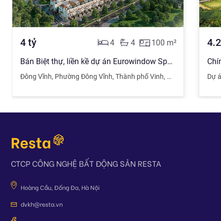
4
tỷ
4.
4
4
100
m²
Bán Biệt thự, liền kề dự án Eurowindow Sport Garden - Đông Vĩnh, TP Vinh
Đông Vĩnh
,
Phường Đông Vĩnh
,
Thành phố Vinh
,
Nghệ An
Dự á
CTCP CÔNG NGHỆ BẤT ĐỘNG SẢN RESTA
Hoàng Cầu, Đống Đa, Hà Nội
dvkh@resta.vn