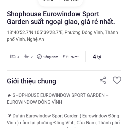
Shophouse Eurowindow Sport
Garden suất ngoại giao, giá rẻ nhất.
18°40'52.7"N 105°39'28.7"E
,
Phường Đông Vĩnh
,
Thành
phố Vinh
,
Nghệ An
4
tỷ
Đông Nam
4
2
75
m²
Giới thiệu chung
🔥 SHOPHOUSE EUROWINDOW SPORT GARDEN – 
EUROWINDOW ĐÔNG VĨNH

🔰 Dự án Eurowindow Sport Garden ( Eurowindow Đông 
Vĩnh ) nằm tại phường Đông Vĩnh, Cửa Nam, Thành phố 