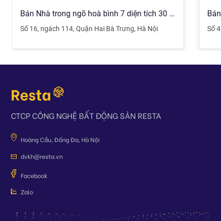
Bán Nhà trong ngõ hoà bình 7 diện tích 30 m2 Số 16, ngách 114 giá 5.9 t
Số 16
,
ngách 114
,
Quận Hai Bà Trưng
,
Hà Nội
Số 4
CTCP CÔNG NGHỆ BẤT ĐỘNG SẢN RESTA
Hoàng Cầu, Đống Đa, Hà Nội
dvkh@resta.vn
Facebook
Zalo