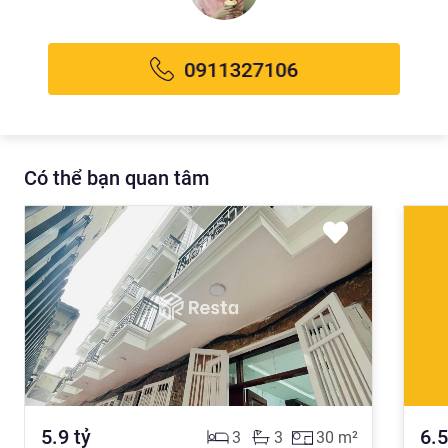
Có thể bạn quan tâm
5.9
tỷ
6.5
3
3
30
m²