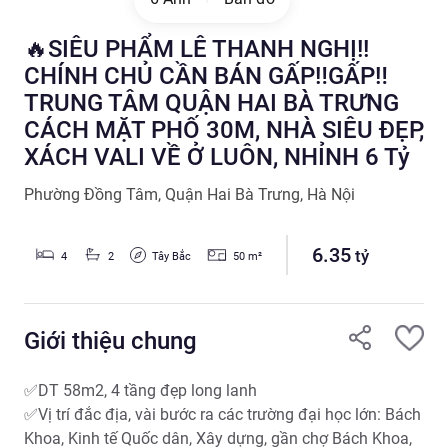
🔥SIÊU PHẨM LÊ THANH NGHỊ!!
CHÍNH CHỦ CẦN BÁN GẤP‼️GẤP‼️
TRUNG TÂM QUẬN HAI BÀ TRƯNG
CÁCH MẶT PHỐ 30M, NHÀ SIÊU ĐẸP,
XÁCH VALI VỀ Ở LUÔN, NHỈNH 6 Tỷ
Phường Đồng Tâm
,
Quận Hai Bà Trưng
,
Hà Nội
6.35
tỷ
Tây Bắc
4
2
50
m²
Giới thiệu chung
✅DT 58m2, 4 tầng đẹp long lanh

✅Vị trí đắc địa, vài bước ra các trường đại học lớn: Bách 
Khoa, Kinh tế Quốc dân, Xây dựng, gần chợ Bách Khoa, 