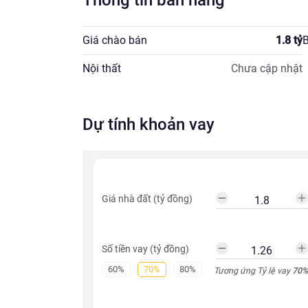
Thông tin bán hàng
Giá chào bán
1.8
tỷ
B
Nội thất
Chưa cập nhật
Dự tính khoản vay
Giá nhà đất (tỷ đồng)
Số tiền vay (tỷ đồng)
60%
70%
80%
Tương ứng Tỷ lệ vay
70
%