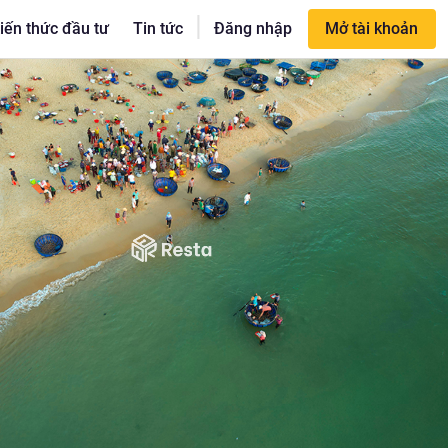
|
iến thức đầu tư
Tin tức
Đăng nhập
Mở tài khoản