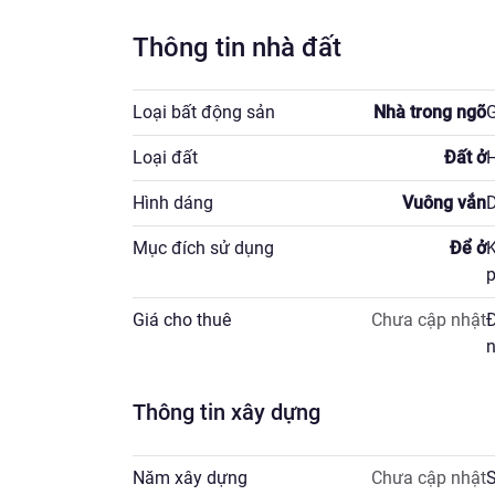
Thông tin nhà đất
Loại bất động sản
Nhà trong ngõ
G
Loại đất
Đất ở
H
Hình dáng
Vuông vắn
D
Mục đích sử dụng
Để ở
K
p
Giá cho thuê
Chưa cập nhật
Đ
n
Thông tin xây dựng
Năm xây dựng
Chưa cập nhật
S