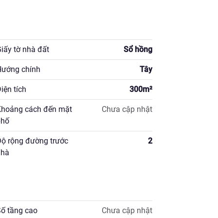
iấy tờ nhà đất
Sổ hồng
ướng chính
Tây
iện tích
300
m²
hoảng cách đến mặt
Chưa cập nhật
hố
ộ rộng đường trước
2
hà
ố tầng cao
Chưa cập nhật