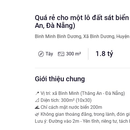
Quá rẻ cho một lô đất sát biể
An, Đà Nẵng)
Bình Minh Bình Dương
,
Xã Bình Dương
,
Huyện
1.8
tỷ
Tây
300
m²
Giới thiệu chung
📍 Vị trí: xã Bình Minh (Thăng An - Đà Nẵng)

📐 Diện tích: 300m² (10x30) 

🌊 Chỉ cách mặt nước biển 200m 

🌿 Không gian thoáng đãng, trong lành, đón gi
Lưu ý: Đường vào 2m - Yên tĩnh, riêng tư, tách b