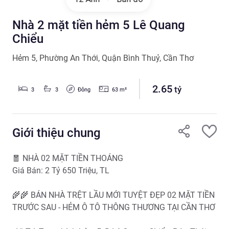
Nhà 2 mặt tiền hẻm 5 Lê Quang
Chiểu
Hẻm 5
,
Phường An Thới
,
Quận Bình Thuỷ
,
Cần Thơ
2.65
tỷ
Đông
3
3
63
m²
Giới thiệu chung
🧧 NHÀ 02 MẶT TIỀN THOÁNG 

Giá Bán: 2 Tỷ 650 Triệu, TL

🌾🌾 BÁN NHÀ TRỆT LẦU MỚI TUYỆT ĐẸP 02 MẶT TIỀN 
TRƯỚC SAU - HẺM Ô TÔ THÔNG THƯƠNG TẠI CẦN THƠ 
