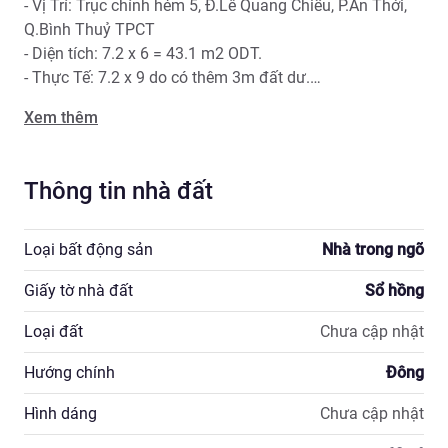
- Vị Trí: Trục chính hẻm 5, Đ.Lê Quang Chiểu, P.An Thới, 
Q.Bình Thuỷ TPCT

- Diện tích: 7.2 x 6 = 43.1 m2 ODT.

- Thực Tế: 7.2 x 9 do có thêm 3m đất dư.

- Tổng DT sử dụng: 106m2 sàn. 

Xem thêm
- Hướng Đông Bắc. 

- Lộ nhựa 4m tải 2.5 Tấn.

- Pháp lý: sổ hồng, Giấy phép xây dựng đầy đủ. 

Thông tin nhà đất
- Kết Cấu: Phòng Khách, Bếp, Sân Sau, 3 Phòng Ngủ, 02 
Wc, nước nóng lạnh NLMT. 

Loại bất động sản
Nhà trong ngõ
- Tiện Ích: trường học Tất cả các cấp từ mầm non đến 
Giấy tờ nhà đất
Sổ hồng
Cao Đẳng, Chợ, Bệnh Viện, Cơ Quan Uỷ Ban chỉ trong 
bán kính 500m. 

Loại đất
Chưa cập nhật
- Thích hợp định cư, ở và kinh doanh, tài sản tích luỹ, 
Hướng chính
Đông
đầu tư lâu dài ... 

Hình dáng
Chưa cập nhật
💰 Giá Bán: 2 Tỷ 650 Triệu, TL
