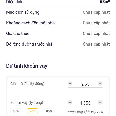
Diện tích
63
m²
☎️ Liên Hệ: 0918 156 576 Mai Anh
Mục đích sử dụng
Chưa cập nhật
Khoảng cách đến mặt phố
Chưa cập nhật
Giá cho thuê
Chưa cập nhật
Độ rộng đường trước nhà
Chưa cập nhật
Dự tính khoản vay
Giá nhà đất (tỷ đồng)
Số tiền vay (tỷ đồng)
60%
70%
80%
Tương ứng Tỷ lệ vay
70
%