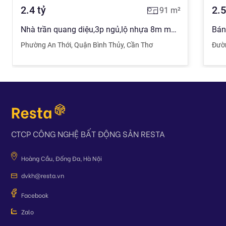
2.4
tỷ
2.5
91
m²
Nhà trần quang diệu,3p ngủ,lộ nhựa 8m mới 100% gần trường chợ giá 2.4 tỷ full tc
Phường An Thới
,
Quận Bình Thủy
,
Cần Thơ
Đườ
CTCP CÔNG NGHỆ BẤT ĐỘNG SẢN RESTA
Hoàng Cầu, Đống Đa, Hà Nội
dvkh@resta.vn
Facebook
Zalo