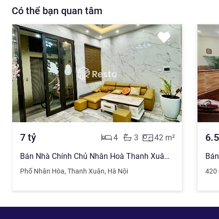
Có thể bạn quan tâm
7
tỷ
6.5
4
3
42
m²
Bán Nhà Chính Chủ Nhân Hoà Thanh Xuân 42m
Phố Nhân Hòa
,
Thanh Xuân
,
Hà Nội
420 