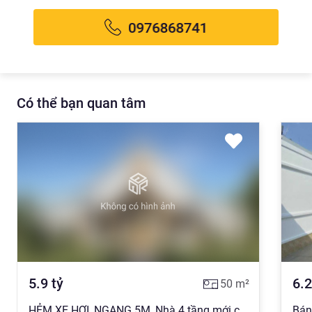
Có thể bạn quan tâm
5.9
tỷ
6.2
50
m²
HẺM XE HƠI, NGANG 5M, Nhà 4 tầng mới cứng cực đẹp, chỉ hơn 5 tỷ .