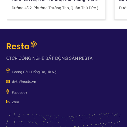
Đường số 2
,
Phường Trường Thọ
,
Quận Thủ Đức (TP. Thủ Đức)
Đườ
,
T
CTCP CÔNG NGHỆ BẤT ĐỘNG SẢN RESTA
Hoàng Cầu, Đống Đa, Hà Nội
dvkh@resta.vn
Facebook
Zalo