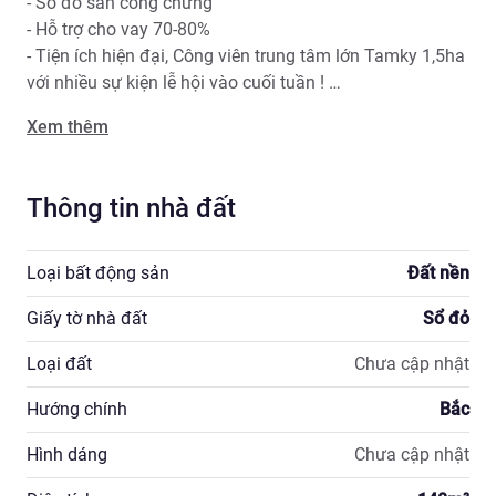
- Sổ đỏ sẵn công chứng

- Hỗ trợ cho vay 70-80%

- Tiện ích hiện đại, Công viên trung tâm lớn Tamky 1,5ha 
với nhiều sự kiện lễ hội vào cuối tuần ! 

- An ninh đảm bảo, khu dân trí cao tập trung nhiều cán 
Xem thêm
bộ nhà nước

☎️ Gọi ngay:0384624726 để nhận ngay chính sách 
khủng chưa từng có
Thông tin nhà đất
Loại bất động sản
Đất nền
Giấy tờ nhà đất
Sổ đỏ
Loại đất
Chưa cập nhật
Hướng chính
Bắc
Hình dáng
Chưa cập nhật