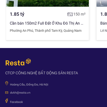
1.85
tỷ
1.
150
m²
Cần bán 150m2 Full Đất Ở Khu Đô Thị An Phú- The Trident City Tp. Tam Kỳ Quảng Nam Giá Chỉ 1tỷ 8xx
Phường An Phú
,
Thành phố Tam Kỳ
,
Quảng Nam
Lê 
CTCP CÔNG NGHỆ BẤT ĐỘNG SẢN RESTA
Hoàng Cầu, Đống Đa, Hà Nội
dvkh@resta.vn
Facebook