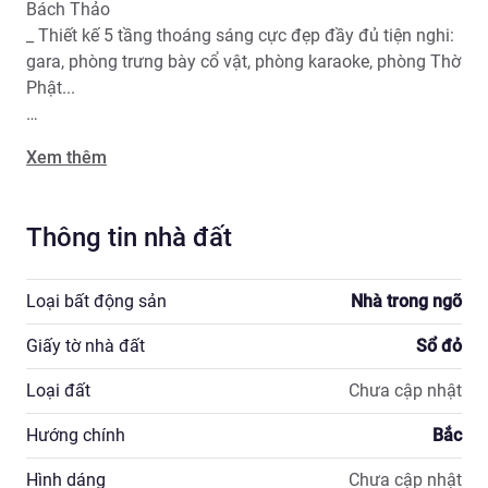
Bách Thảo                                                  

_ Thiết kế 5 tầng thoáng sáng cực đẹp đầy đủ tiện nghi: 
gara, phòng trưng bày cổ vật, phòng karaoke, phòng Thờ 
Phật...

📕Sổ đỏ chính chủ pháp lý chuẩn 

Xem thêm
📞Lh Zalo Linh Anh : 0942196998 
Thông tin nhà đất
Loại bất động sản
Nhà trong ngõ
Giấy tờ nhà đất
Sổ đỏ
Loại đất
Chưa cập nhật
Hướng chính
Bắc
Hình dáng
Chưa cập nhật