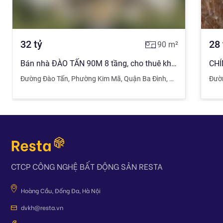
32
tỷ
28
90
m²
Bán nhà ĐÀO TẤN 90M 8 tầng, cho thuê khủng oto tránh kinh doanh đỉnh chỉ 32 tỷ.
Đường Đào Tấn
,
Phường Kim Mã
,
Quận Ba Đình
,
Hà Nội
Đườ
CTCP CÔNG NGHỆ BẤT ĐỘNG SẢN RESTA
Hoàng Cầu, Đống Đa, Hà Nội
dvkh@resta.vn