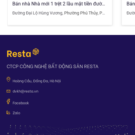
Bán nhà Nhà mới 1 trệt 2 lầu mặt tiền đường Hùng Vương, Phú Thuỷ , Bình Thuận
Đường Đại Lộ Hùng Vương
,
Phường Phú Thủy
,
Phan Thiết
,
Bình T
Đườn
CTCP CÔNG NGHỆ BẤT ĐỘNG SẢN RESTA
Hoàng Cầu, Đống Đa, Hà Nội
dvkh@resta.vn
Facebook
Zalo