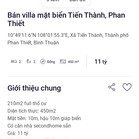
Bán villa mặt biển Tiến Thành, Phan
Thiết
10°49'11.6"N 108°01'55.3"E
,
Xã Tiến Thành
,
Thành phố
Phan Thiết
,
Bình Thuận
11
tỷ
Đông
2
2
450
m²
Giới thiệu chung
210m2 full thổ cư

Diện tích thực: 450m2

Mặt tiền: 10m, hậu 10m giáp biển

Có căn nhà secondhome sẵn

Giá: 11 tỷ
