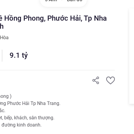
ê Hồng Phong, Phước Hải, Tp Nha
nh
 Hòa
9.1
tỷ
ong )

ng Phước Hải Tp Nha Trang.

c.

t, bếp, khách, sân thượng.

đường kinh doanh. 
