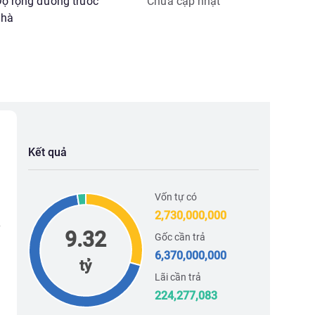
ộ rộng đường trước
Chưa cập nhật
hà
Kết quả
Vốn tự có
2,730,000,000
9.32
Gốc cần trả
6,370,000,000
tỷ
Lãi cần trả
224,277,083