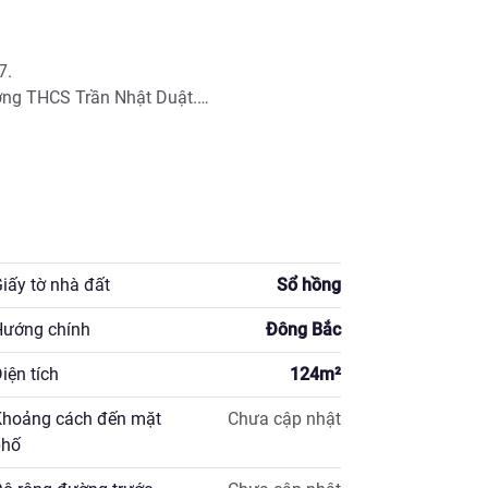
.

ờng THCS Trần Nhật Duật.

 )

iấy tờ nhà đất
Sổ hồng
ướng chính
Đông Bắc
iện tích
124
m²
hoảng cách đến mặt
Chưa cập nhật
hố