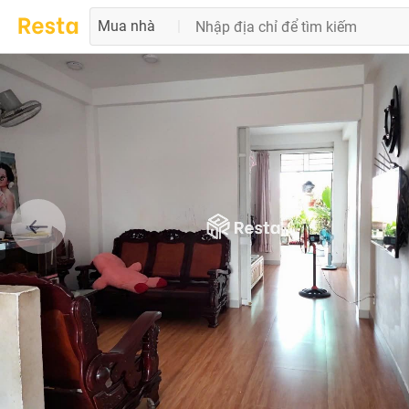
Mua nhà
|