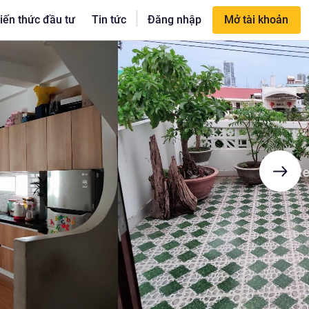
|
iến thức đầu tư
Tin tức
Đăng nhập
Mở tài khoản