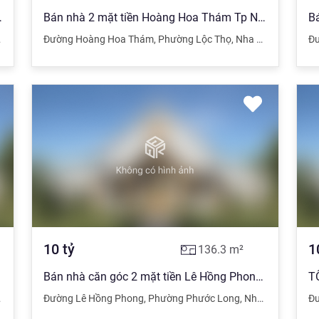
 Trung Nha Trang chỉ 9,5 tỷ
Bán nhà 2 mặt tiền Hoàng Hoa Thám Tp Nha Trang cách biển 300m
Đường Hoàng Hoa Thám
,
Phường Lộc Thọ
,
Nha Trang
,
Khánh
Đ
10
tỷ
1
136.3
m²
ng Phong
Bán nhà căn góc 2 mặt tiền Lê Hồng Phong, Nha Trang
Đường Lê Hồng Phong
,
Khánh Hòa
,
Phường Phước Long
,
Nha Trang
,
Khán
Đ