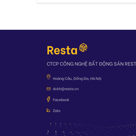
CTCP CÔNG NGHỆ BẤT ĐỘNG SẢN RES
Hoàng Cầu, Đống Đa, Hà Nội
dvkh@resta.vn
Facebook
Zalo