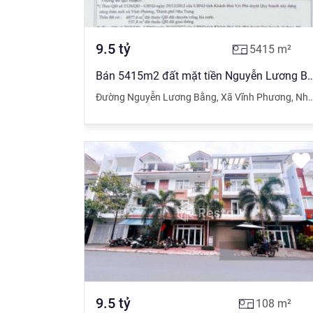
9.5
tỷ
5415
m²
Bán 5415m2 đất mặt tiền Nguyễn Lương Bằng, Vĩnh Phương,
Đường Nguyễn Lương Bằng
,
Xã Vĩnh Phương
,
Nha Trang
9.5
tỷ
108
m²