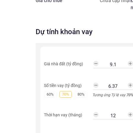
Giá cho thuê
Chưa cập nhật
Đ
n
Dự tính khoản vay
Giá nhà đất (tỷ đồng)
Số tiền vay (tỷ đồng)
60%
70%
80%
Tương ứng Tỷ lệ vay
70
%
Thời hạn vay (tháng)