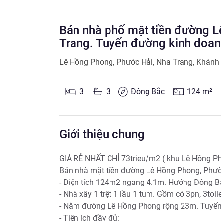
Bán nhà phố mặt tiền đường L
Trang. Tuyến đường kinh doa
Lê Hồng Phong
,
Phước Hải
,
Nha Trang
,
Khánh
3
3
Đông Bắc
124
m²
Giới thiệu chung
GIÁ RẺ NHẤT CHỈ 73trieu/m2 ( khu Lê Hồng Ph
Bán nhà mặt tiền đường Lê Hồng Phong, Phườ
- Diện tích 124m2 ngang 4.1m. Hướng Đông Bắ
- Nhà xây 1 trệt 1 lầu 1 tum. Gồm có 3pn, 3toile
- Nằm đường Lê Hồng Phong rộng 23m. Tuyến 
- Tiện ích đầy đủ:
