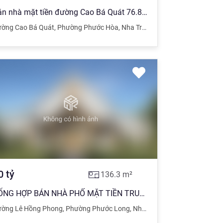
Bán nhà mặt tiền đường Cao Bá Quát 76.8m2 ngang 4,6m gần Lê Hồng Phong thích hợp kinh doanh 9.5 tỷ
 Hòa
ường Cao Bá Quát
,
Phường Phước Hòa
,
Nha Trang
,
Khánh Hòa
0
tỷ
136.3
m²
TỔNG HỢP BÁN NHÀ PHỐ MẶT TIỀN TRUNG TÂM NHA TRANG (T7/2023)
h Hòa
ường Lê Hồng Phong
,
Phường Phước Long
,
Nha Trang
,
Khánh Hòa