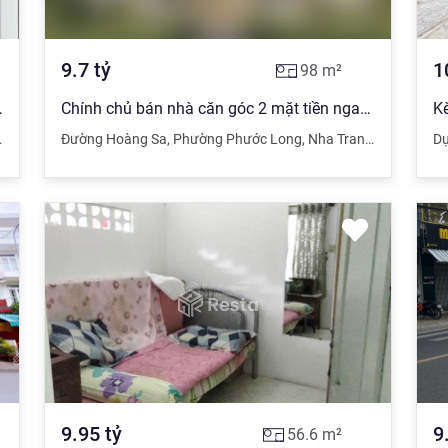
9.7
tỷ
1
98
m²
 Nha Trang giá 9,5 tỷ
Chính chủ bán nhà căn góc 2 mặt tiền ngay chợ Bình Tân đối diện trung tâm thương mại
,
Khánh Hòa
Đường Hoàng Sa
,
Phường Phước Long
,
Nha Trang
,
Khánh Hò
Dự
9.95
tỷ
9
56.6
m²