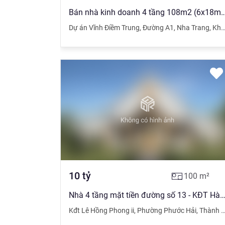
Bán nhà kinh doanh 4 tầng 108m2 (6x18m) mặt tiền đường A1 KĐT Vĩnh Điềm
Dự án Vĩnh Điềm Trung
,
Đường A1
,
Nha Trang
,
Khánh Hòa
10
tỷ
100
m²
Nhà 4 tầng mặt tiền đường số 13 - KĐT Hà Quang 2 tp Nha Trang, gần Lê Hồ
Kđt Lê Hồng Phong ii
,
Phường Phước Hải
,
Thành Phố Nha Trang