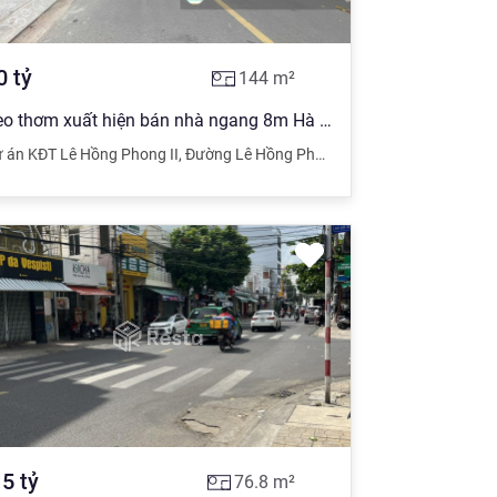
0
tỷ
144
m²
Kèo thơm xuất hiện bán nhà ngang 8m Hà Quang 2 gần đường bờ sông
a
 án KĐT Lê Hồng Phong II
,
Đường Lê Hồng Phong
,
Nha Trang
,
Khánh Hò
.5
tỷ
76.8
m²