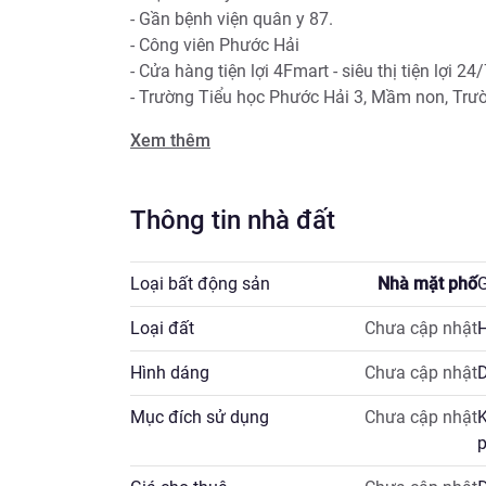
- Gần bệnh viện quân y 87.

- Công viên Phước Hải

- Cửa hàng tiện lợi 4Fmart - siêu thị tiện lợi 24/7
- Trường Tiểu học Phước Hải 3, Mầm non, Trư
- Nhà đang cho thuê ổn định.

Xem thêm
GIÁ RẺ NHẤT KHU VỰC: 9 tỷ 100 triệu ( bớt thêm
Liên hệ: 0975554357 Mr Thịnh 

NHẬN KÝ GỬI BẤT ĐỘNG SẢN KHÁNH HÒA.
Thông tin nhà đất
Loại bất động sản
Nhà mặt phố
G
Loại đất
Chưa cập nhật
H
Hình dáng
Chưa cập nhật
D
Mục đích sử dụng
Chưa cập nhật
K
p