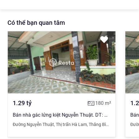
Có thể bạn quan tâm
1.29
tỷ
1.
180
m²
Bán nhà gác lửng kiệt Nguyễn Thuật. DT: 180m2. Nhà còn mới căn. Dọn vào ở ngay. Giá 1,29 tỷ
Đường Nguyễn Thuật
,
Thị trấn Hà Lam
,
Thăng Bình
,
Quảng Nam
Đườ