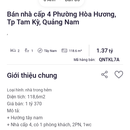
Bán nhà cấp 4 Phường Hòa Hương,
Tp Tam Kỳ, Quảng Nam
,
1.37
tỷ
Tây Nam
2
1
118.6
m²
QNTKL7A
Mã hàng bán:
Giới thiệu chung
Loại hình: nhà trong hẻm
Diện tích: 118,6m2 
Giá bán: 1 tỷ 370 
Mô tả: 
+ Hướng tây nam 
+ Nhà cấp 4, có 1 phòng khách, 2PN, 1wc 