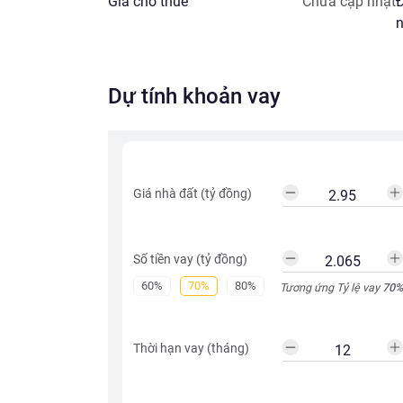
Giá cho thuê
Chưa cập nhật
Đ
n
Dự tính khoản vay
Giá nhà đất (tỷ đồng)
Số tiền vay (tỷ đồng)
60%
70%
80%
Tương ứng Tỷ lệ vay
70
%
Thời hạn vay (tháng)