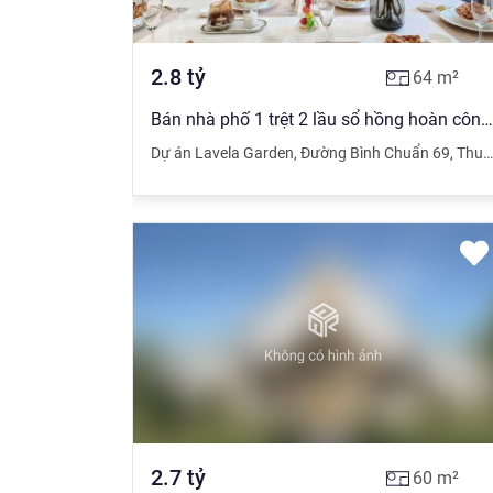
2.8
tỷ
64
m²
Bán nhà phố 1 trệt 2 lầu sổ hồng hoàn công, diện tích đất 5x12 thổ cư 60m2, nhận nhà ở ngay
Dự án Lavela Garden
,
Đường Bình Chuẩn 69
,
Thuận An
2.7
tỷ
60
m²