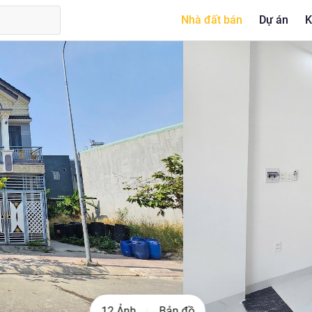
Nhà đất bán
Dự án
K
12 Ảnh
Bản đồ