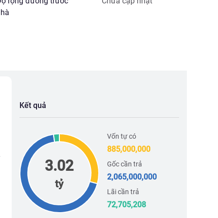
ộ rộng đường trước
Chưa cập nhật
hà
Kết quả
Vốn tự có
885,000,000
3.02
Gốc cần trả
2,065,000,000
tỷ
Lãi cần trả
72,705,208