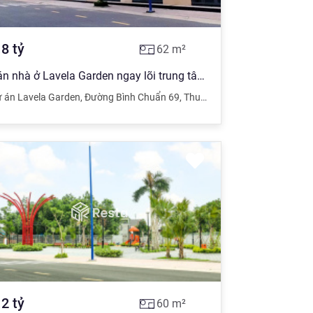
.8
tỷ
62
m²
Bán nhà ở Lavela Garden ngay lõi trung tâm TP Thuận An Bình Dương
 án Lavela Garden
ình Dương
,
Đường Bình Chuẩn 69
,
Thuận An
,
Bình Dương
.2
tỷ
60
m²