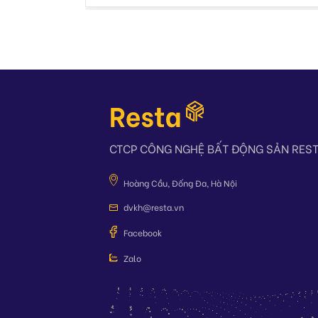
CTCP CÔNG NGHỆ BẤT ĐỘNG SẢN RES
Hoàng Cầu, Đống Đa, Hà Nội
dvkh@resta.vn
Facebook
Zalo