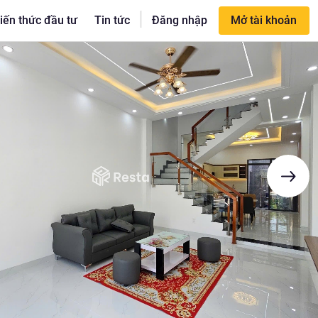
|
iến thức đầu tư
Tin tức
Đăng nhập
Mở tài khoản