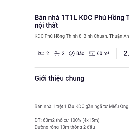
Bán nhà 1T1L KDC Phú Hồng Th
nội thất
KDC Phú Hồng Thịnh 8
,
Binh Chuan
,
Thuận An
2
2
2
Bắc
60
m²
Giới thiệu chung
Bán nhà 1 trệt 1 lầu KDC gần ngã tư Miếu Ông
DT: 60m2 thổ cư 100% (4x15m)

Đường rộng 13m thông 2 đầu
