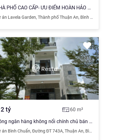
NHÀ PHỐ CAO CẤP- ƯU ĐIỂM HOÀN HẢO ĐỂ SĂN ĐÓN!!!
h Dương
 án Lavela Garden
,
Thành phố Thuận An
,
Bình Dương
.2
tỷ
60
m²
Gồng ngân hàng không nổi chính chủ bán căn nhà DT 4x15m, 2 lầu 1 trệt gần ngã tư Miếu Ông Cù TA
Dương
 án Bình Chuẩn
,
Đường ĐT 743A
,
Thuận An
,
Bình Dương