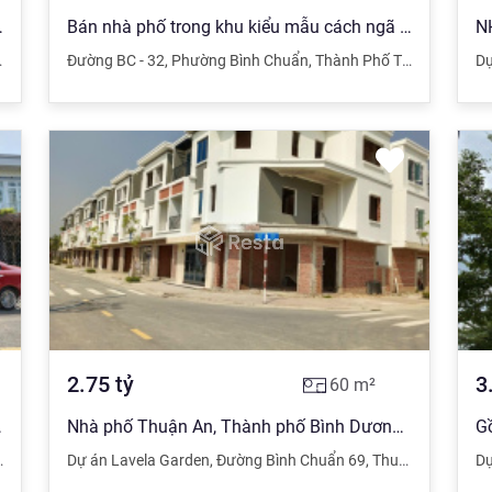
ong nhận nhà ở ngay
Bán nhà phố trong khu kiểu mẫu cách ngã tư Bình chuẩn 800m
,
Bình Dương
Đường BC - 32
,
Phường Bình Chuẩn
,
Thành Phố Thuận An
,
Bìn
Dự
2.75
tỷ
3
60
m²
huận Giao Thuận An
Nhà phố Thuận An, Thành phố Bình Dương ngân hàng hỗ trợ 70%
,
Bình Dương
Dự án Lavela Garden
,
Đường Bình Chuẩn 69
,
Thuận An
,
Bình 
Dự