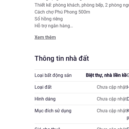
Thiết kế: phòng khách, phòng bếp, 2 phòng ngủ
Cách chợ Phú Phong 500m

Sổ hồng riêng

Hỗ trợ ngân hàng

Giá: 2ty950  TL

Xem thêm
Thông tin nhà đất
Loại bất động sản
Biệt thự, nhà liền kề
G
Loại đất
Chưa cập nhật
H
Hình dáng
Chưa cập nhật
D
Mục đích sử dụng
Chưa cập nhật
K
p