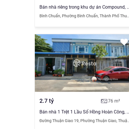
Bán nhà riêng trong khu dự án Compound, Dự án đã x
Bình Chuẩn
,
Phường Bình Chuẩn
,
Thành Phố Thuận An
2.7
tỷ
76
m²
Bán nhà 1 Trệt 1 Lầu Sổ Hồng Hoàn Công, KDC Hòa Lân II đường Thuận Giao 19 P.T
Đường Thuận Giao 19
,
Phường Thuận Giao
,
Thuận An