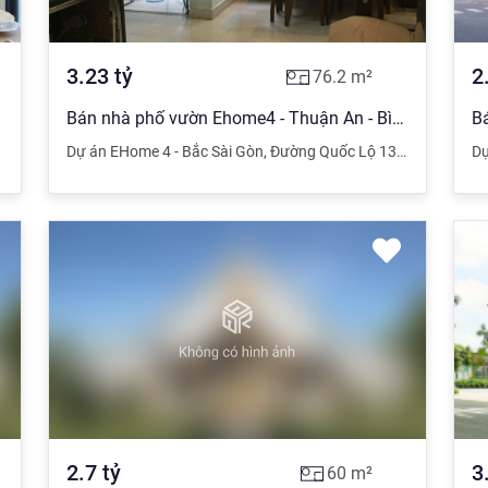
3.23
tỷ
2
76.2
m²
Bán nhà phố vườn Ehome4 - Thuận An - Bình Dương - Cần bán gấp nên giá rẻ hơn thị trường 200 triệu
,
Bình Dương
Dự án EHome 4 - Bắc Sài Gòn
,
Đường Quốc Lộ 13
,
Thuận An
,
Dự
B
2.7
tỷ
3
60
m²