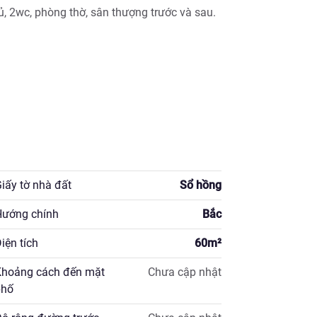
, 2wc, phòng thờ, sân thượng trước và sau.

iấy tờ nhà đất
Sổ hồng
ướng chính
Bắc
iện tích
60
m²
hoảng cách đến mặt
Chưa cập nhật
hố