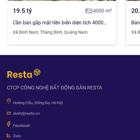
19.5
tỷ
20
4000
m²
Cần bán gấp mặt tiền biển diện tích 4000m2 có 300m2 đất thổ cư tại biển Bình Nam, Nam Hội An
Xã Bình Nam
,
Thăng Bình
,
Quảng Nam
Xã B
CTCP CÔNG NGHỆ BẤT ĐỘNG SẢN RESTA
Hoàng Cầu, Đống Đa, Hà Nội
dvkh@resta.vn
Facebook
Zalo