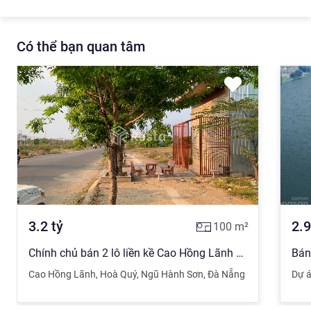
Có thể bạn quan tâm
3.2
tỷ
2.9
100
m²
Chính chủ bán 2 lô liền kề Cao Hồng Lãnh giá ĐẦU TƯ
Cao Hồng Lãnh
,
Hoà Quý
,
Ngũ Hành Sơn
,
Đà Nẵng
Dự 