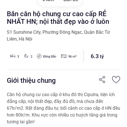
Bắn căn hộ chung cư cao cấp RẺ
NHẤT HN; nội thất đẹp vào ở luôn
S1 Sunshine City
,
Phường Đông Ngạc
,
Quận Bắc Từ
Liêm
,
Hà Nội
6.3
tỷ
Đông Bắc
3
2
96
m²
Giới thiệu chung
Căn hộ chung cư cao cấp ở khu đô thị Ciputra, tiện ích 
đẳng cấp, nội thất đẹp, đầy đủ đồ, mà chưa đến 
67tr/m2. Rất đáng đầu tư, bối cảnh cc cao cấp ở HN đều 
hơn 80tr/m. Khu vực còn nhiều cú huých tăng giá trong 
tương lai gần!