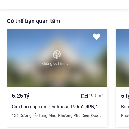
Có thể bạn quan tâm
6.25
tỷ
6
t
190
m²
Cần bán gấp căn Penthouse 190m2,4PN, 2PK, sân chơi, tặng toàn bộ nội thất,6.25 Tỷ
136 Đường Hồ Tùng Mậu
,
Phường Phú Diễn
,
Quận Bắc Từ Liêm
Phư
,
H