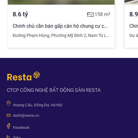
8.6
tỷ
8.9
158
m²
Chính chủ cần bán gấp căn hộ chung cư căn góc 158m2 tại Sunshine Center 16 Phạm Hùng, căn đẹp nhất Dự án
Đường Phạm Hùng
,
Phường Mỹ Đình 2
,
Nam Từ Liêm
,
Hà Nội
Dự 
CTCP CÔNG NGHỆ BẤT ĐỘNG SẢN RESTA
Hoàng Cầu, Đống Đa, Hà Nội
dvkh@resta.vn
Facebook
Zalo