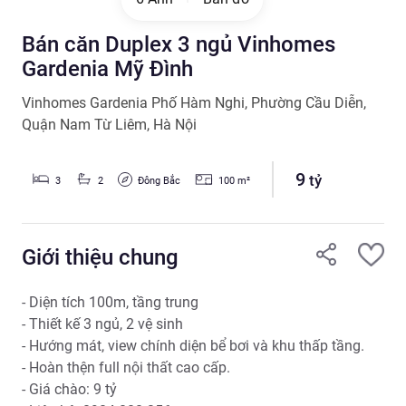
Bán căn Duplex 3 ngủ Vinhomes
Gardenia Mỹ Đình
Vinhomes Gardenia Phố Hàm Nghi
,
Phường Cầu Diễn
,
Quận Nam Từ Liêm
,
Hà Nội
9
tỷ
Đông Bắc
3
2
100
m²
Giới thiệu chung
- Diện tích 100m, tầng trung

- Thiết kế 3 ngủ, 2 vệ sinh

- Hướng mát, view chính diện bể bơi và khu thấp tầng.

- Hoàn thện full nội thất cao cấp.

- Giá chào: 9 tỷ
