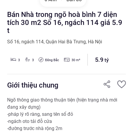
Bán Nhà trong ngõ hoà bình 7 diện
tích 30 m2 Số 16, ngách 114 giá 5.9
t
Số 16
,
ngách 114
,
Quận Hai Bà Trưng
,
Hà Nội
5.9
tỷ
Đông Bắc
3
3
30
m²
Giới thiệu chung
Ngõ thông giao thông thuận tiện (hiện trạng nhà mới 
đang xây dựng) 

-pháp lý rõ ràng, sang tên sổ đỏ

-ngách oto tải đỗ cửa

-đường trước nhà rộng 2m
