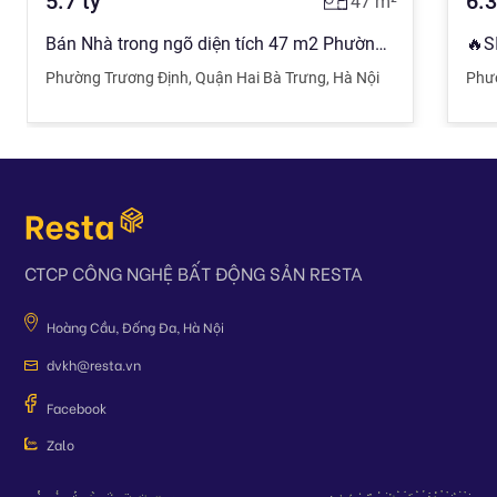
5.7
tỷ
6.
47
m²
Bán Nhà trong ngõ diện tích 47 m2 Phường Trương Định, Hai Bà Trưng giá 5.7 tỷ đồng
Phường Trương Định
,
Quận Hai Bà Trưng
,
Hà Nội
Phư
CTCP CÔNG NGHỆ BẤT ĐỘNG SẢN RESTA
Hoàng Cầu, Đống Đa, Hà Nội
dvkh@resta.vn
Facebook
Zalo