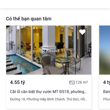
Có thể bạn quan tâm
4.55
tỷ
4
t
126
m²
Cắt lỗ căn biệt thự vườn MT ĐS18, phường Hiệp Bình Chánh, TP. Thủ Đức, 126m2 (7x18m), Giá 4tỷ550.
Đường 18
,
Phường Hiệp Bình Chánh
,
Thủ Đức
,
Hồ Chí Minh
Phư