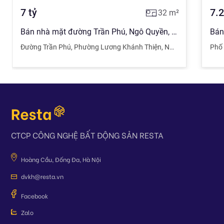
7
tỷ
7.2
32
m²
Bán nhà mặt đường Trần Phú, Ngô Quyền, Hải Phòng mạn đẹp nhất tuyến đường
Đường Trần Phú
,
Phường Lương Khánh Thiện
,
Ngô Quyền
,
Hải Ph
Phố
CTCP CÔNG NGHỆ BẤT ĐỘNG SẢN RESTA
Hoàng Cầu, Đống Đa, Hà Nội
dvkh@resta.vn
Facebook
Zalo