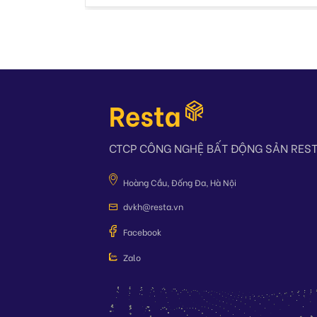
CTCP CÔNG NGHỆ BẤT ĐỘNG SẢN RES
Hoàng Cầu, Đống Đa, Hà Nội
dvkh@resta.vn
Facebook
Zalo