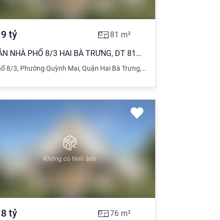
.9
tỷ
81
m²
BÁN NHÀ PHỐ 8/3 HAI BÀ TRƯNG, DT 81m2, 5 TẦNG, GIÁ 8.9 Tỷ.
ố 8/3
,
Phường Quỳnh Mai
,
Quận Hai Bà Trưng
,
Hà Nội
.8
tỷ
76
m²