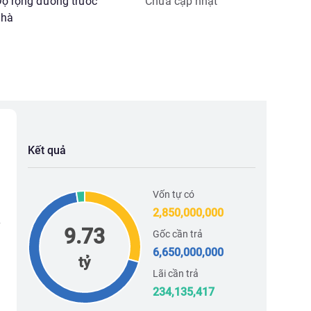
ộ rộng đường trước
Chưa cập nhật
hà
Kết quả
Vốn tự có
2,850,000,000
9.73
Gốc cần trả
6,650,000,000
tỷ
Lãi cần trả
234,135,417