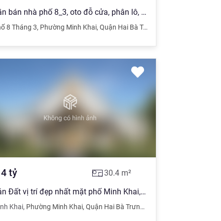
Cần bán nhà phố 8_3, oto đỗ cửa, phân lô, 76m2, 5 tầng, 8,8 tỷ
ố 8 Tháng 3
,
Phường Minh Khai
,
Quận Hai Bà Trưng
,
Hà Nội
.4
tỷ
30.4
m²
Bán Đất vị trí đẹp nhất mặt phố Minh Khai, 30m2, MT rộng 5.3m, 9.4 tỷ
i
nh Khai
,
Phường Minh Khai
,
Quận Hai Bà Trưng
,
Hà Nội