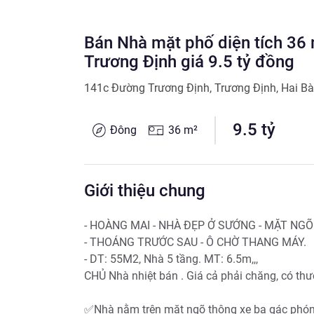
Bán Nhà mặt phố diện tích 36
Trương Định giá 9.5 tỷ đồng
141c Đường Trương Định
,
Trương Định
,
Hai Bà
9.5
tỷ
Đông
36
m²
Giới thiệu chung
- HOÀNG MAI - NHÀ ĐẸP Ở SƯỚNG - MẶT NGÕ 
- THOÁNG TRƯỚC SAU - Ô CHỜ THANG MÁY.

- DT: 55M2, Nhà 5 tầng. MT: 6.5m,,,

CHỦ Nhà nhiệt bán . Giá cả phải chăng, có thư
✅Nhà nằm trên mặt ngõ thông xe ba gác phóng,