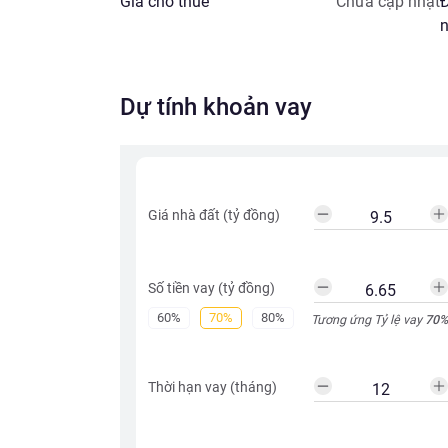
Giá cho thuê
Chưa cập nhật
Đ
n
Dự tính khoản vay
Giá nhà đất (tỷ đồng)
Số tiền vay (tỷ đồng)
60%
70%
80%
Tương ứng Tỷ lệ vay
70
%
Thời hạn vay (tháng)