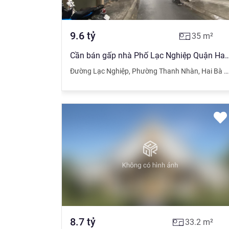
9.6
tỷ
35
m²
Cần bán gấp nhà Phố Lạc Nghiệp Quận Hai Bà Trưng Hà Nội diện tích 35m
Đường Lạc Nghiệp
,
Phường Thanh Nhàn
,
Hai Bà Trưng
8.7
tỷ
33.2
m²