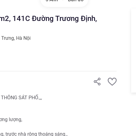
 m2, 141C Đường Trương Định,
 Trưng
,
Hà Nội
THÔNG SÁT PHỐ.,,,

ơng lượng,

 trước nhà rộng thoáng sáng.,
