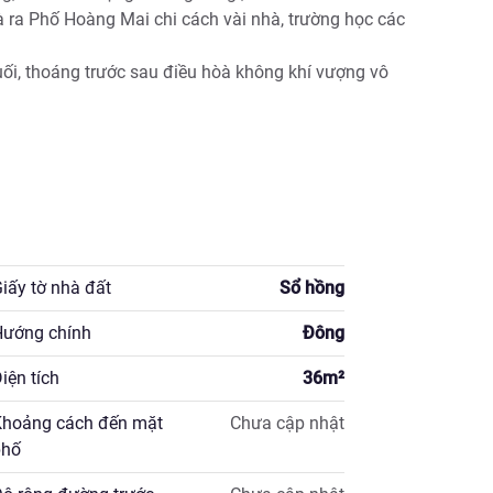
hà ra Phố Hoàng Mai chi cách vài nhà, trường học các 
uối, thoáng trước sau điều hòà không khí vượng vô 
ao dịch 

👍👍

iấy tờ nhà đất
Sổ hồng
ướng chính
Đông
iện tích
36
m²
hoảng cách đến mặt
Chưa cập nhật
hố