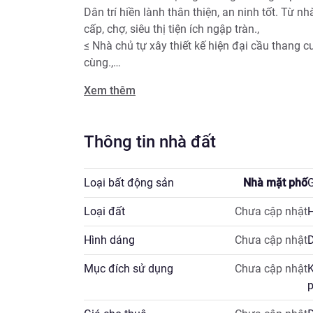
Dân trí hiền lành thân thiện, an ninh tốt. Từ n
cấp, chợ, siêu thị tiện ích ngập tràn.,

≤ Nhà chủ tự xây thiết kế hiện đại cầu thang c
cùng.,

Xem thêm
✅Pháp lý: Sổ đỏ chính chủ, cất két sãn sàng gi
- LH: Ngay e hậu để được tư vấn xem nhà 24/7
sđt: 0868757586@nêu bật
Thông tin nhà đất
Loại bất động sản
Nhà mặt phố
G
Loại đất
Chưa cập nhật
H
Hình dáng
Chưa cập nhật
D
Mục đích sử dụng
Chưa cập nhật
K
p