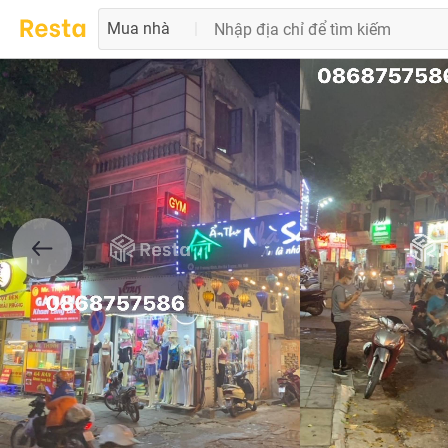
Mua nhà
|