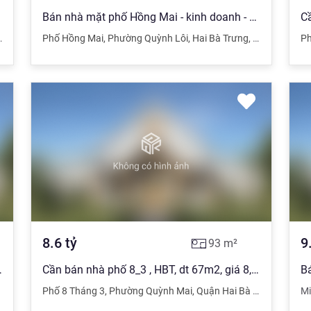
Bán nhà mặt phố Hồng Mai - kinh doanh - mặt tiền rộng - 5 tầng - siêu đẹp - giá chỉ hơn 8 tỷ
,
Hà Nội
Phố Hồng Mai
,
Phường Quỳnh Lôi
,
Hai Bà Trưng
,
Hà Nội
Ph
8.6
tỷ
9
93
m²
 kinh doanh đỉnh 10 tỷ
Cần bán nhà phố 8_3 , HBT, dt 67m2, giá 8,8 tỷ
Phố 8 Tháng 3
,
Phường Quỳnh Mai
,
Quận Hai Bà Trưng
,
Hà Nộ
Mi