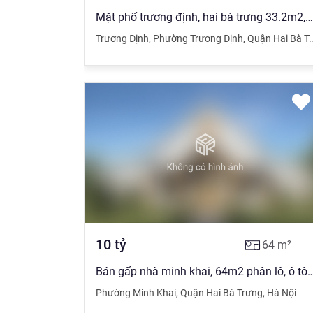
Mặt phố trương định, hai bà trưng 33.2m2, 3t, mt 3.42m, 8.7 tỷ, lô góc , vỉa hè
Trương Định
,
Phường Trương Định
,
Quận Hai Bà Trưng
10
tỷ
64
m²
Bán gấp nhà minh khai, 64m2 phân lô, ô tô vào nhà, mt4,5m,
Phường Minh Khai
,
Quận Hai Bà Trưng
,
Hà Nội