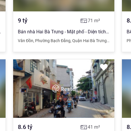
9
tỷ
8
71
m²
2, giá 9.6 tỷ TL sâu. LHCC
Bán nhà Hai Bà Trưng - Mặt phố - Diện tích rộng - 71m2 x 3 tầng - 9 tỷ
,
Hà Nội
Vân Đồn
,
Phường Bạch Đằng
,
Quận Hai Bà Trưng
,
Hà Nội
Ph
8.6
tỷ
8
41
m²