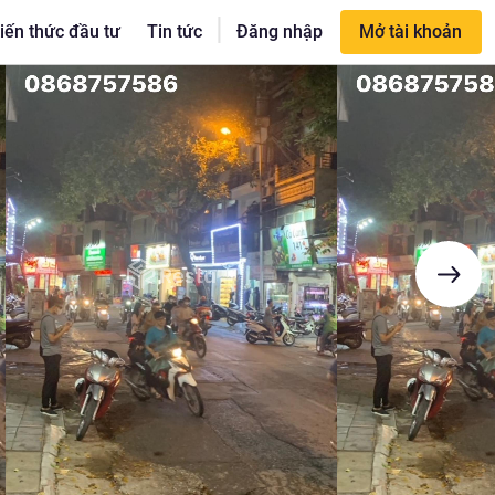
|
iến thức đầu tư
Tin tức
Đăng nhập
Mở tài khoản