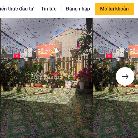
|
iến thức đầu tư
Tin tức
Đăng nhập
Mở tài khoản