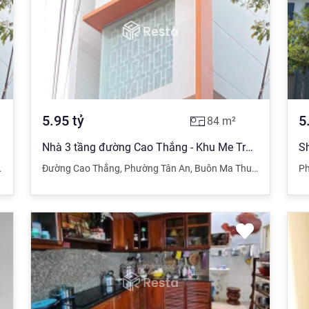
5.95
tỷ
5
84
m²
Nhà 3 tầng đường Cao Thắng - Khu Me Tro - Tân An. Giá 5 tỷ 950 tr
,
Đắk Lắk
Đường Cao Thắng
,
Phường Tân An
,
Buôn Ma Thuột
,
Đắk Lắk
Ph