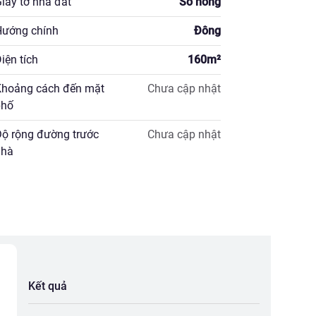
iấy tờ nhà đất
Sổ hồng
ướng chính
Đông
iện tích
160
m²
hoảng cách đến mặt
Chưa cập nhật
hố
ộ rộng đường trước
Chưa cập nhật
hà
Kết quả