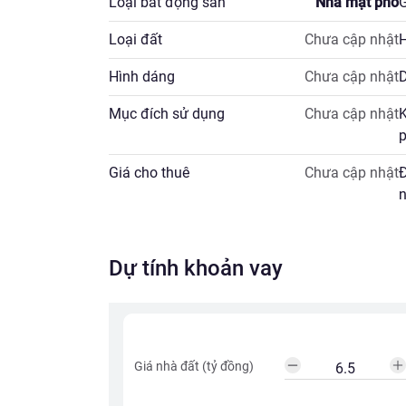
Loại bất động sản
Nhà mặt phố
G
Loại đất
Chưa cập nhật
H
Hình dáng
Chưa cập nhật
D
Mục đích sử dụng
Chưa cập nhật
K
p
Giá cho thuê
Chưa cập nhật
Đ
n
Dự tính khoản vay
Giá nhà đất (tỷ đồng)