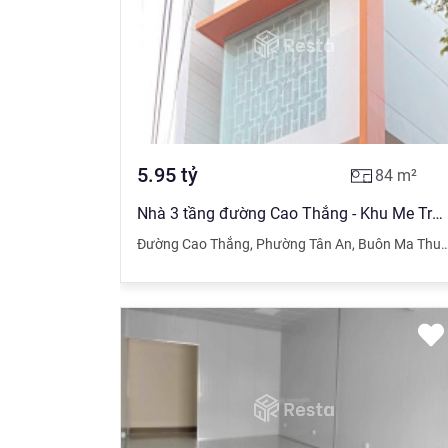
5.95
tỷ
84
m²
Nhà 3 tầng đường Cao Thắng - Khu Me Tro - Tân An. Giá 5 tỷ 950 tr
Đường Cao Thắng
,
Phường Tân An
,
Buôn Ma Thuột