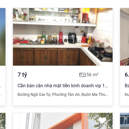
7
tỷ
6
56
m²
PHIÊN KHU MÊ TRÔ
Cần bán căn nhà mặt tiền kinh doanh vip 1 trệt 2 lầu đường Ngô Gia Tự - vị trí đắc địa
Đường Ngô Gia Tự
,
Đắk Lắk
,
Phường Tân An
,
Buôn Ma Thuột
,
Đắk Lắk
Đ