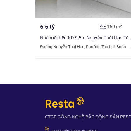
6.6
tỷ
150
m²
Nhà mặt tiền KD 9,5m Nguyễn Thái Học 
Đường Nguyễn Thái Học
,
Phường Tân Lợi
,
Buôn Ma Thuột
CTCP CÔNG NGHỆ BẤT ĐỘNG SẢN RES
Hoàng Cầu, Đống Đa, Hà Nội