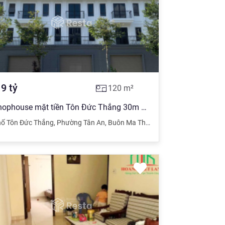
.9
tỷ
120
m²
Shophouse mặt tiền Tôn Đức Thắng 30m giá 5,9x tỷ sắp có sổ hồng. LH 0947 218 ***
ố Tôn Đức Thắng
,
Phường Tân An
,
Buôn Ma Thuột
,
Đắk Lắk