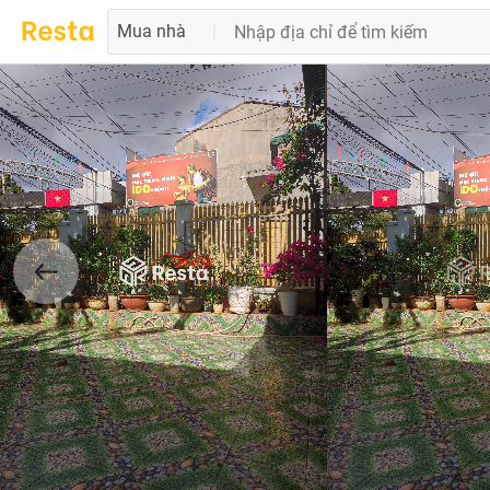
Mua nhà
|