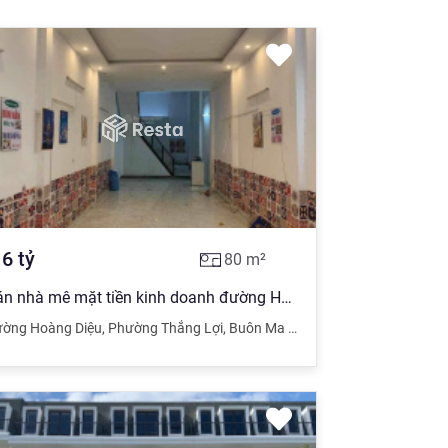
.6
tỷ
80
m²
Bán nhà mê mặt tiền kinh doanh đường Hoàng Diệu, Buôn Ma Thuột, 4x20m. TC 100%, giá chỉ có 6 tỷ 6
ường Hoàng Diệu
,
Phường Thắng Lợi
,
Buôn Ma Thuột
,
Đắk Lắk