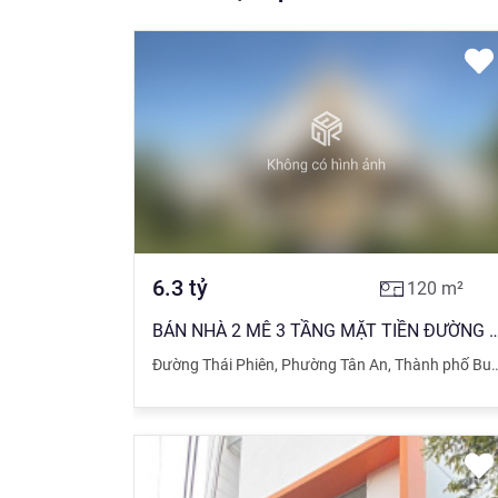
6.3
tỷ
120
m²
BÁN NHÀ 2 MÊ 3 TẦNG MẶT TIỀN ĐƯỜNG THÁI 
Đường Thái Phiên
,
Phường Tân An
,
Thành phố Buôn Ma Thuột