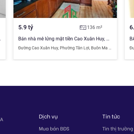
5.9
tỷ
6
136
m²
Tân Lợi 6.6 tỷ
Bán nhà mê lửng mặt tiền Cao Xuân Huy, đường nối giữa Trần Nhật Duật và Trần Khánh Dư. Giá: 5,9tỷ
,
Đắk Lắk
Đường Cao Xuân Huy
,
Phường Tân Lợi
,
Buôn Ma Thuột
,
Đắk L
Đư
Dịch vụ
Tin tức
TA
Mua bán BĐS
Tin thị trường