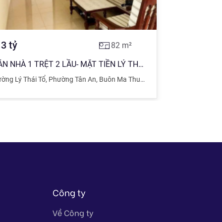
.3
tỷ
82
m²
BÁN NHÀ 1 TRỆT 2 LẦU- MẶT TIỀN LÝ THÁI TỔ - VỊ TRÍ ĐẮC ĐỊA - GIÁ: 6,3TỶ
ắk
ờng Lý Thái Tổ
,
Phường Tân An
,
Buôn Ma Thuột
,
Đắk Lắk
Công ty
Về Công ty