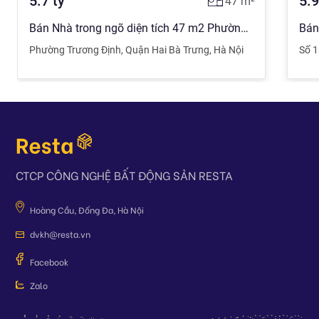
5.7
tỷ
5.9
47
m²
Bán Nhà trong ngõ diện tích 47 m2 Phường Trương Định, Hai Bà Trưng giá 5.7 tỷ đồng
Phường Trương Định
,
Quận Hai Bà Trưng
,
Hà Nội
Số 1
CTCP CÔNG NGHỆ BẤT ĐỘNG SẢN RESTA
Hoàng Cầu, Đống Đa, Hà Nội
dvkh@resta.vn
Facebook
Zalo