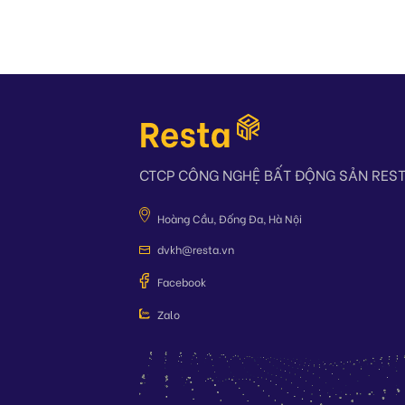
CTCP CÔNG NGHỆ BẤT ĐỘNG SẢN RES
Hoàng Cầu, Đống Đa, Hà Nội
dvkh@resta.vn
Facebook
Zalo