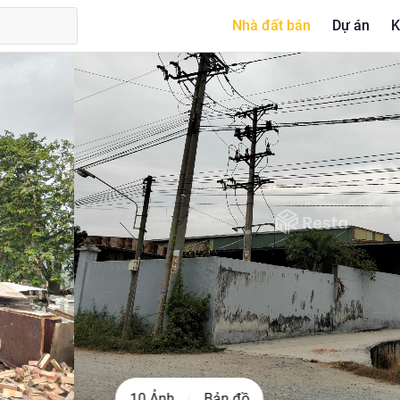
Nhà đất bán
Dự án
K
10 Ảnh
Bản đồ