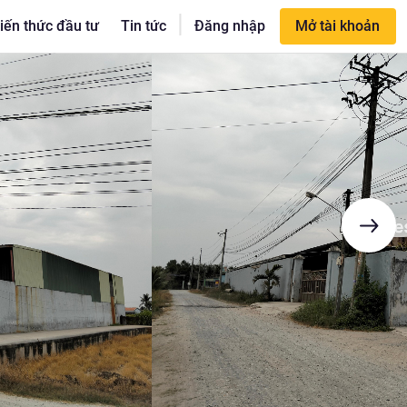
|
iến thức đầu tư
Tin tức
Đăng nhập
Mở tài khoản