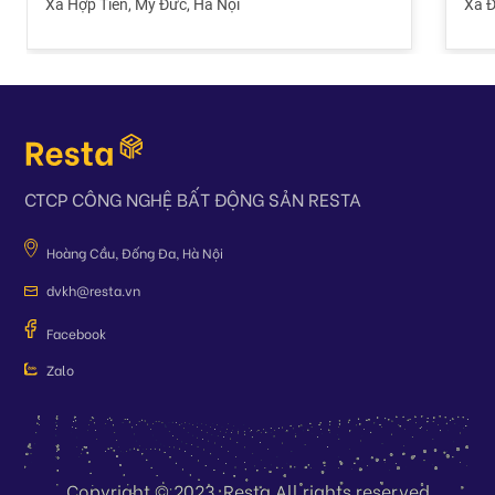
Xã Hợp Tiến
,
Mỹ Đức
,
Hà Nội
Xã 
CTCP CÔNG NGHỆ BẤT ĐỘNG SẢN RESTA
Hoàng Cầu, Đống Đa, Hà Nội
dvkh@resta.vn
Facebook
Zalo
Copyright © 2023. Resta All rights reserved