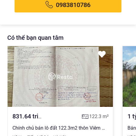
Có thể bạn quan tâm
831.64
triệu
1
t
122.3
m²
Chính chủ bán lô đất 122.3m2 thôn Viêm Khê xã Hợp Tiến Mỹ Đức Hà Nội - đường rộng, ô tô vào tận nơi