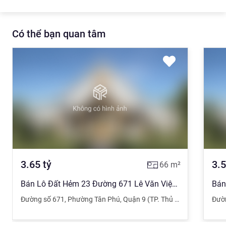
Có thể bạn quan tâm
3.65
tỷ
3.5
66
m²
Bán Lô Đất Hẻm 23 Đường 671 Lê Văn Việt, DT 67m2
Đường số 671
,
Phường Tân Phú
,
Quận 9 (TP. Thủ Đức)
,
TPHCM
Đườ