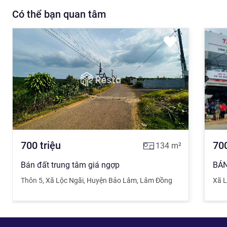
Có thể bạn quan tâm
700
triệu
70
134
m²
Bán đất trung tâm giá ngợp
Thôn 5
,
Xã Lộc Ngãi
,
Huyện Bảo Lâm
,
Lâm Đồng
Xã L