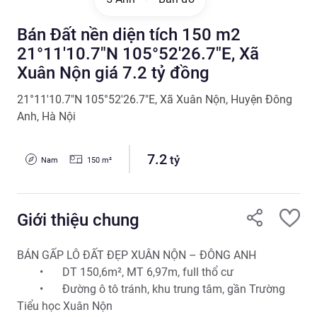
Bán Đất nền diện tích 150 m2
21°11'10.7"N 105°52'26.7"E, Xã
Xuân Nộn giá 7.2 tỷ đồng
21°11'10.7"N 105°52'26.7"E
,
Xã Xuân Nộn
,
Huyện Đông
Anh
,
Hà Nội
7.2
tỷ
Nam
150
m²
Giới thiệu chung
BÁN GẤP LÔ ĐẤT ĐẸP XUÂN NỘN – ĐÔNG ANH 

	•	DT 150,6m², MT 6,97m, full thổ cư

	•	Đường ô tô tránh, khu trung tâm, gần Trường 
Tiểu học Xuân Nộn
