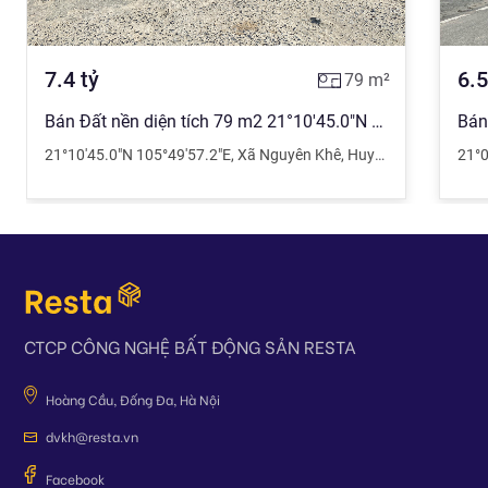
7.4
tỷ
6.5
79
m²
Bán Đất nền diện tích 79 m2 21°10'45.0"N 105°49'57.2"E, Xã Nguyên Khê giá 7.4 tỷ đồng
21°10'45.0"N 105°49'57.2"E
,
Xã Nguyên Khê
,
Huyện Đông Anh
21°0
,
Hà
CTCP CÔNG NGHỆ BẤT ĐỘNG SẢN RESTA
Hoàng Cầu, Đống Đa, Hà Nội
dvkh@resta.vn
Facebook