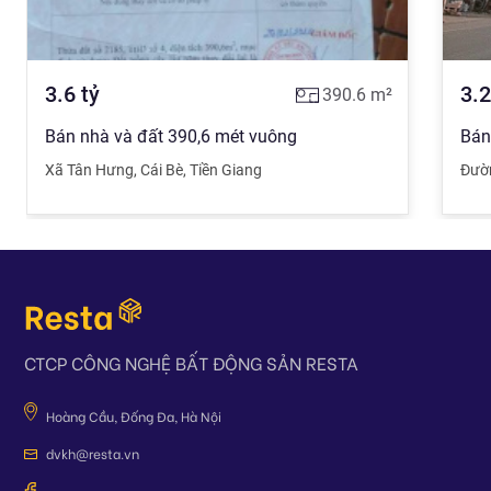
3.6
tỷ
3.2
390.6
m²
Bán nhà và đất 390,6 mét vuông
Xã Tân Hưng
,
Cái Bè
,
Tiền Giang
Đườn
CTCP CÔNG NGHỆ BẤT ĐỘNG SẢN RESTA
Hoàng Cầu, Đống Đa, Hà Nội
dvkh@resta.vn