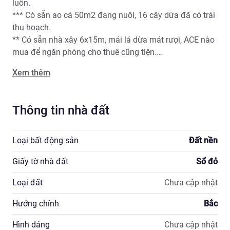
luôn.

*** Có sẵn ao cá 50m2 đang nuôi, 16 cây dừa đã có trái 
thu hoạch.

** Có sẵn nhà xây 6x15m, mái lá dừa mát rượi, ACE nào 
mua để ngăn phòng cho thuê cũng tiện.

* Tôi đã thiết kế xây dựng 20 phòng trọ để đón khách 
Xem thêm
thuê trong khu Công Nghiệp kế bên, ACE nào cần file bản 
vẽ Autocad về mặt bằng... tôi sẽ gửi .

*  Theo qui hoạch thì QL 1A sẽ mở rộng thì đất sữ ra mặt 
Thông tin nhà đất
tiền QL 1A ... thì giá sẽ tăng gấp 5 lần .
Loại bất động sản
Đất nền
Giấy tờ nhà đất
Sổ đỏ
Loại đất
Chưa cập nhật
Hướng chính
Bắc
Hình dáng
Chưa cập nhật