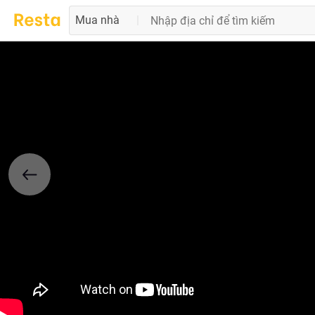
Mua nhà
|