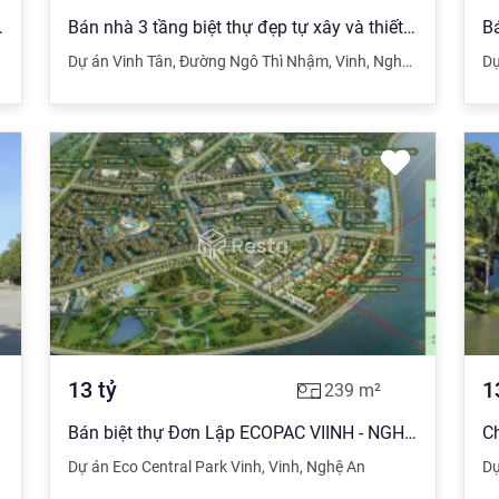
uảng Trường - giá tốt nhất
Bán nhà 3 tầng biệt thự đẹp tự xây và thiết kế năm 2021 ven hồ sinh thái Handico Phường Vinh Tân
,
Vinh
,
Nghệ An
Dự án Vinh Tân
,
Đường Ngô Thì Nhậm
,
Vinh
,
Nghệ An
Dự
13
tỷ
1
239
m²
 Vinh Tân
Bán biệt thự Đơn Lập ECOPAC VIINH - NGHÊ AN
Dự án Eco Central Park Vinh
,
Vinh
,
Nghệ An
Dự