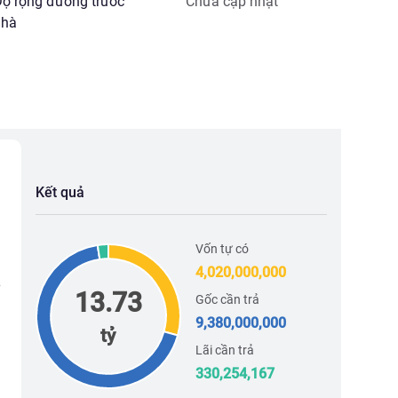
ộ rộng đường trước
Chưa cập nhật
hà
Kết quả
Vốn tự có
4,020,000,000
13.73
Gốc cần trả
9,380,000,000
tỷ
Lãi cần trả
330,254,167