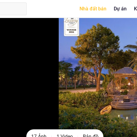
Nhà đất bán
Dự án
K
17 Ảnh
1 Video
Bản đồ