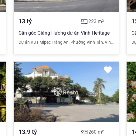
13
tỷ
1
223
m²
rường
Căn góc Giáng Hương dự án Vinh Heritage
,
Vinh
,
Nghệ An
Dự án KĐT Mipec Tràng An
,
Phường Vinh Tân
,
Vinh
,
Nghệ An
Dự
13.9
tỷ
1
260
m²