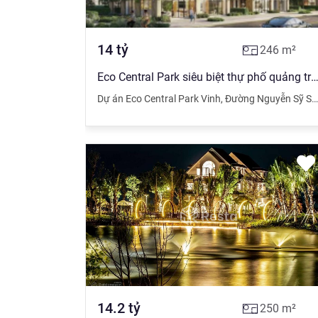
14
tỷ
246
m²
Eco Central Park siêu biệt thự phố quảng t
Dự án Eco Central Park Vinh
,
Đường Nguyễn Sỹ Sách
14.2
tỷ
250
m²