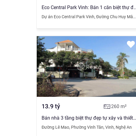
Eco Central Park Vinh: Bán 1 căn biệt thự đơn lập, 1 căn biệt thự Q
Dự án Eco Central Park Vinh
,
Đường Chu Huy Mân
13.9
tỷ
260
m²
Bán nhà 3 tầng biệt thự đẹp tự xây và thiết kế năm 2021 ven hồ sinh thái Handico Phường
Đường Lê Mao
,
Phường Vinh Tân
,
Vinh
,
Nghệ An