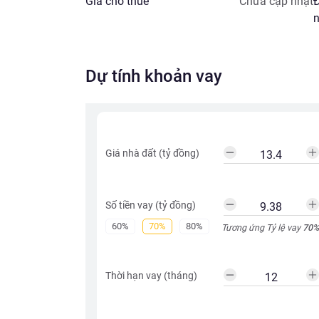
Giá cho thuê
Chưa cập nhật
Đ
n
Dự tính khoản vay
Giá nhà đất (tỷ đồng)
Số tiền vay (tỷ đồng)
60%
70%
80%
Tương ứng Tỷ lệ vay
70
%
Thời hạn vay (tháng)