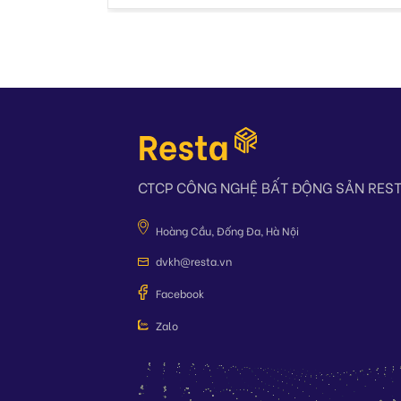
CTCP CÔNG NGHỆ BẤT ĐỘNG SẢN RES
Hoàng Cầu, Đống Đa, Hà Nội
dvkh@resta.vn
Facebook
Zalo