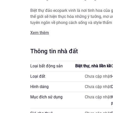
Biệt thự đảo ecopark vinh là nơi tinh hoa của g
thế giới sẽ hiện thực hóa những ý tưởng, mơ ư
tuyên ngôn về phong cách sống và style thẩm m
Xem thêm
Biệt thự song lập.

BTSL Park Villas: Từ 13.9 tỷ - 15.3 tỷ.

BTSL Riverwalk Villas: Từ 14.9 tỷ - 21.8 tỷ.

Thông tin nhà đất
Biệt thự Đơn Lập.

BTĐL Park Villas: Từ 17.9 - 22.9 tỷ.

Loại bất động sản
Biệt thự, nhà liền kề
G
BTĐL Riverwalk Villas: Từ 20.9 - 29.9 tỷ.

Loại đất
Chưa cập nhật
H
Liên hệ em Hiếu: 09.7777.8286 để sớm nhận thô
Hình dáng
Chưa cập nhật
D
Mục đích sử dụng
Chưa cập nhật
K
p