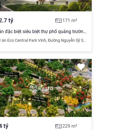
2.7
tỷ
171
m²
Căn đặc biệt siêu biệt thự phố quảng trường - Eco Vinh - The Plaza - Siêu đẹp. Liên hệ 0981 152 ***
 án Eco Central Park Vinh
,
Đường Nguyễn Sỹ Sách
,
Vinh
,
Nghệ An
4
tỷ
229
m²