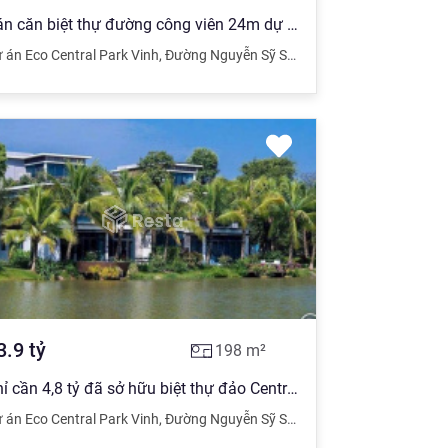
Bán căn biệt thự đường công viên 24m dự án Eco Central Park
 án Eco Central Park Vinh
,
Đường Nguyễn Sỹ Sách
,
Vinh
,
Nghệ An
3.9
tỷ
198
m²
Chỉ cần 4,8 tỷ đã sở hữu biệt thự đảo Central Island - Eco Central Park
 án Eco Central Park Vinh
,
Đường Nguyễn Sỹ Sách
,
Vinh
,
Nghệ An