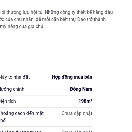
iới thượng lưu hội tụ. Những công ty thiết kế hàng đầu 
ớc của chủ nhân, để mỗi căn biệt thự Đảo trở thành 
ỹ riêng của gia chủ.

iấy tờ nhà đất
Hợp đồng mua bán
ướng chính
Đông Nam
ng tin chi tiết.
iện tích
198
m²
hoảng cách đến mặt
Chưa cập nhật
hố