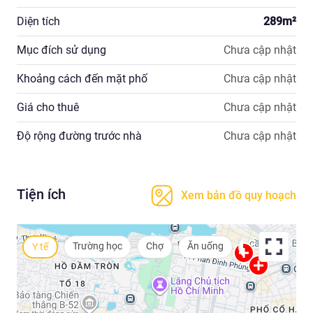
Diện tích
289
m²
Mục đích sử dụng
Chưa cập nhật
Khoảng cách đến mặt phố
Chưa cập nhật
Giá cho thuê
Chưa cập nhật
Độ rộng đường trước nhà
Chưa cập nhật
Tiện ích
Xem bản đồ quy hoạch
Trường học
Chợ
Ăn uống
Siêu thị
T
Y tế