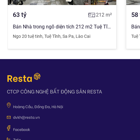
63
tỷ
58
212
m²
Bán Nhà trong ngõ diện tích 212 m2 Tuệ Tĩnh, Sa Pa giá 63 tỷ đồng
Bán
Ngo 20 tuệ tinh
,
Tuệ Tĩnh
,
Sa Pa
,
Lào Cai
Tuệ 
CTCP CÔNG NGHỆ BẤT ĐỘNG SẢN RESTA
Hoàng Cầu, Đống Đa, Hà Nội
dvkh@resta.vn
Facebook
Zalo