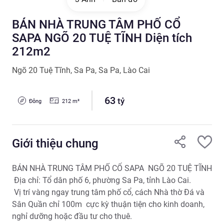
BÁN NHÀ TRUNG TÂM PHỐ CỔ
SAPA NGÕ 20 TUỆ TĨNH Diện tích
212m2
Ngõ 20 Tuệ Tĩnh
,
Sa Pa
,
Sa Pa
,
Lào Cai
63
tỷ
Đông
212
m²
Giới thiệu chung
BÁN NHÀ TRUNG TÂM PHỐ CỔ SAPA  NGÕ 20 TUỆ TĨNH

 Địa chỉ: Tổ dân phố 6, phường Sa Pa, tỉnh Lào Cai.

 Vị trí vàng ngay trung tâm phố cổ, cách Nhà thờ Đá và 
Sân Quần chỉ 100m  cực kỳ thuận tiện cho kinh doanh, 
nghỉ dưỡng hoặc đầu tư cho thuê.
