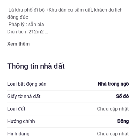
 Là khu phố đi bộ +Khu dân cư sầm uất, khách du lịch 
đông đúc

 Pháp lý : sẵn bìa 

Diện tích :212m2 

 Giá:63 tỷ  chỉ với gần 300tr/m2 

Xem thêm
 Inbox hoặc gọi ngay để sở hữu siêu phẩm nhà phố cổ 
Sa Pa này!

Lh: 0922418644
Thông tin nhà đất
Loại bất động sản
Nhà trong ngõ
Giấy tờ nhà đất
Sổ đỏ
Loại đất
Chưa cập nhật
Hướng chính
Đông
Hình dáng
Chưa cập nhật