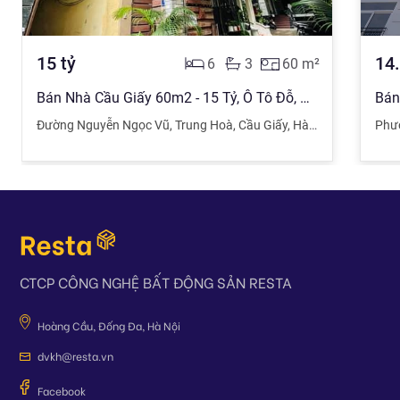
15
tỷ
14
6
3
60
m²
Bán Nhà Cầu Giấy 60m2 - 15 Tỷ, Ô Tô Đỗ, Gần Phố, Sân Vườn Rộng, Gần Bãi Gửi Xe
Đường Nguyễn Ngọc Vũ
,
Trung Hoà
,
Cầu Giấy
,
Hà Nội
Phư
CTCP CÔNG NGHỆ BẤT ĐỘNG SẢN RESTA
Hoàng Cầu, Đống Đa, Hà Nội
dvkh@resta.vn
Facebook