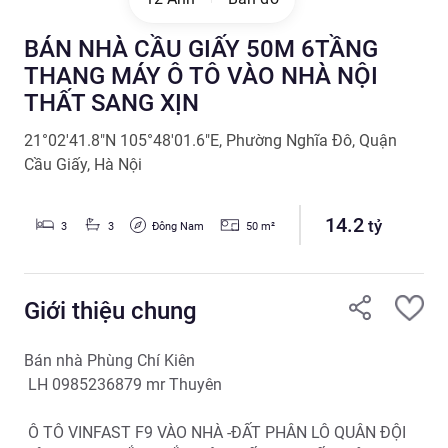
BÁN NHÀ CẦU GIẤY 50M 6TẦNG
THANG MÁY Ô TÔ VÀO NHÀ NỘI
THẤT SANG XỊN
21°02'41.8"N 105°48'01.6"E
,
Phường Nghĩa Đô
,
Quận
Cầu Giấy
,
Hà Nội
14.2
tỷ
Đông Nam
3
3
50
m²
Giới thiệu chung
Bán nhà Phùng Chí Kiên

 LH 0985236879 mr Thuyên

 Ô TÔ VINFAST F9 VÀO NHÀ -ĐẤT PHÂN LÔ QUÂN ĐỘI  