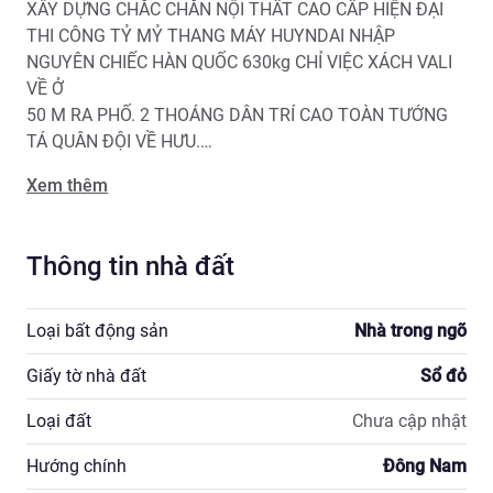
XÂY DỰNG CHẮC CHẮN NỘI THẤT CAO CẤP HIỆN ĐẠI 
THI CÔNG TỶ MỶ THANG MÁY HUYNDAI NHẬP 
NGUYÊN CHIẾC HÀN QUỐC 630kg CHỈ VIỆC XÁCH VALI 
VỀ Ở

50 M RA PHỐ. 2 THOÁNG DÂN TRÍ CAO TOÀN TƯỚNG 
TÁ QUÂN ĐỘI VỀ HƯU.

Xem thêm
TẦNG 1 : GARA XE 7 CHỖ +KHÁCH +WC

TẦNG 2: 1 NGỦ , WC THÔNG SÀN

TẦNG 3: 1 NGỦ , WC THÔNG SÀN

Thông tin nhà đất
TẦNG 4: 1 NGỦ , WC THÔNG SÀN

TẦNG 5: BẾP+ KHÁCH WC

TẦNG 6: PHÒNG THỜ, VƯỜN HOA 

Loại bất động sản
Nhà trong ngõ
Giấy tờ nhà đất
Sổ đỏ
BẾP NƯỚNG BBQ, CAFE NGẮM TRĂNG, XEM PHÁO 
HOA... VIEW CAO NHẤT KHU VỰC VĨNH VIỄN  

Loại đất
Chưa cập nhật
SỔ ĐỎ NỞ HẬU CHÍNH CHỦ GIAO DỊCH NGAY. ĐẦU TƯ, 
Hướng chính
Đông Nam
MUA Ở QUÁ HỢP LÝ
