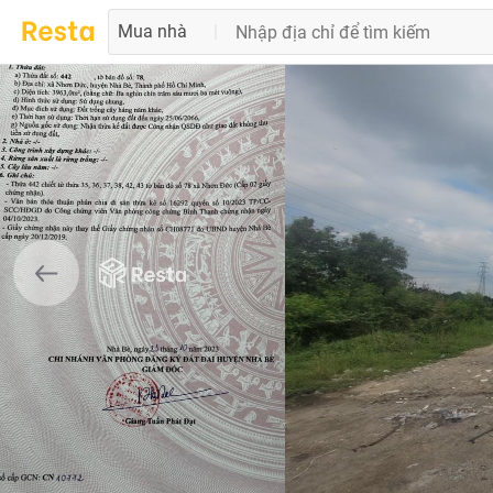
Mua nhà
|