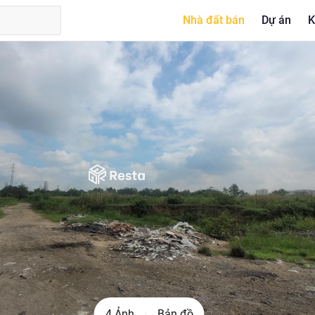
Nhà đất bán
Dự án
K
4 Ảnh
Bản đồ