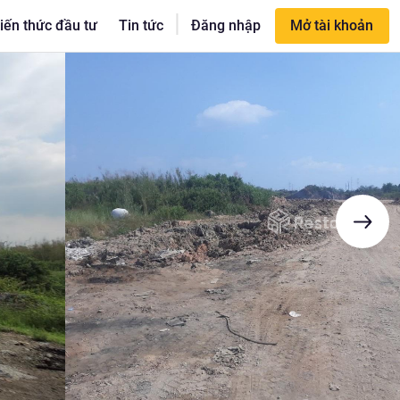
|
iến thức đầu tư
Tin tức
Đăng nhập
Mở tài khoản