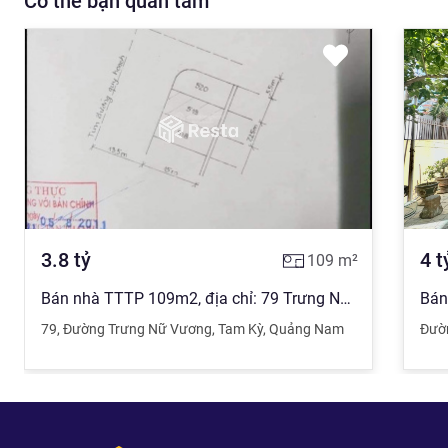
Có thể bạn quan tâm
3.8
tỷ
4
t
109
m²
Bán nhà TTTP 109m2, địa chỉ: 79 Trưng Nữ Vương, Phường Tân Thạnh
79
,
Đường Trưng Nữ Vương
,
Tam Kỳ
,
Quảng Nam
Đườ