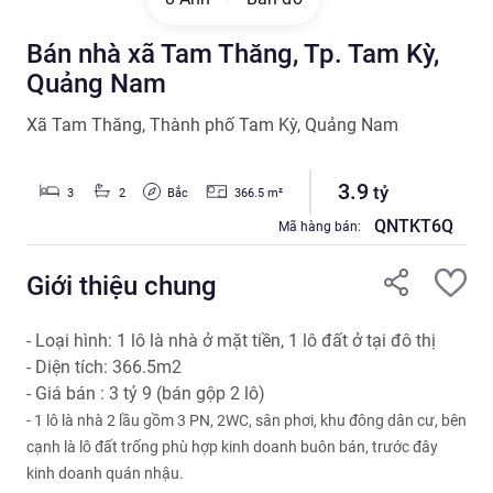
Bán nhà xã Tam Thăng, Tp. Tam Kỳ,
Quảng Nam
Xã Tam Thăng
,
Thành phố Tam Kỳ
,
Quảng Nam
3.9
tỷ
Bắc
3
2
366.5
m²
QNTKT6Q
Mã hàng bán:
Giới thiệu chung
- Loại hình: 1 lô là nhà ở mặt tiền, 1 lô đất ở tại đô thị
- Diện tích: 366.5m2
- Giá bán : 3 tỷ 9 (bán gộp 2 lô)
- 1 lô là nhà 2 lầu gồm 3 PN, 2WC, sân phơi, khu đông dân cư, bên 
cạnh là
 lô đất trống phù hợp kinh doanh buôn bán, trước đây 
kinh doanh quán nhậu. 