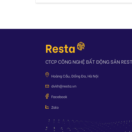
CTCP CÔNG NGHỆ BẤT ĐỘNG SẢN RES
Hoàng Cầu, Đống Đa, Hà Nội
dvkh@resta.vn
Facebook
Zalo