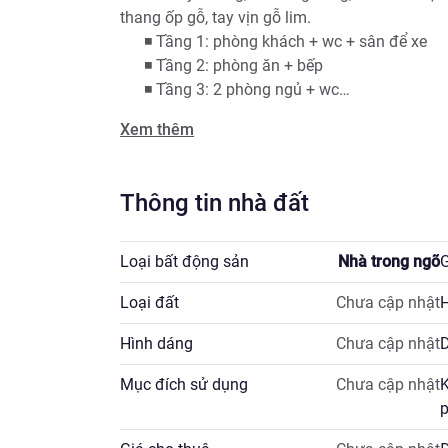
thang ốp gỗ, tay vịn gỗ lim.

      ◾️ Tầng 1: phòng khách + wc + sân để xe

      ◾️ Tầng 2: phòng ăn + bếp

      ◾️ Tầng 3: 2 phòng ngủ + wc

      ◾️ Tầng 4: phòng master sang xịn mịn

Xem thêm
      ◾️ Tầng 5: 2 phòng ngủ + wc

      ◾️ Tầng 6: phòng thờ + sân phơi

❇ Sổ đỏ đẹp, không quy hoạch, sẵn sàng giao 
Thông tin nhà đất
📞0912108677 - Em Doãn mua bán nhà đất th
Loại bất động sản
Nhà trong ngõ
G
Loại đất
Chưa cập nhật
H
Hình dáng
Chưa cập nhật
D
Mục đích sử dụng
Chưa cập nhật
K
p