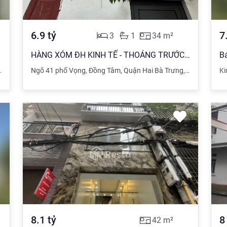
6.9
tỷ
7
3
1
34
m²
HÀNG XÓM ĐH KINH TẾ - THOÁNG TRƯỚC SAU- KHU VỰC HIẾM NHÀ BÁN - NGÕ NÔNG - OTO 50M
Hà Nội
Ngõ 41 phố Vọng
,
Đồng Tâm
,
Quận Hai Bà Trưng
,
Hà Nội
K
8.1
tỷ
8
42
m²