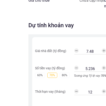
Giá cho thuê
Chưa cập nhật
Đ
n
Dự tính khoản vay
Giá nhà đất (tỷ đồng)
Số tiền vay (tỷ đồng)
60%
70%
80%
Tương ứng Tỷ lệ vay
70
%
Thời hạn vay (tháng)