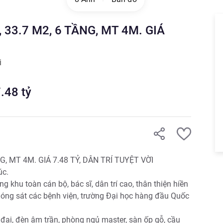
33.7 M2, 6 TẦNG, MT 4M. GIÁ
i
7.48
tỷ
, MT 4M. GIÁ 7.48 TỶ, DÂN TRÍ TUYỆT VỜI

c.

 khu toàn cán bộ, bác sĩ, dân trí cao, thân thiện hiền 
hóng sát các bệnh viện, trường Đại học hàng đầu Quốc 
 đại, đèn âm trần, phòng ngủ master, sàn ốp gỗ, cầu 