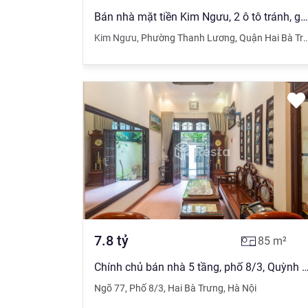
Bán nhà mặt tiền Kim Ngưu, 2 ô tô tránh, giá 6.9 tỷ
Kim Ngưu
,
Phường Thanh Lương
,
Quận Hai Bà Trưng
7.8
tỷ
85
m²
Chính chủ bán nhà 5 tầng, phố 8/3, Quỳnh Mai. 2 mặt ngõ rộng thoáng, ô tô đỗ c
Ngõ 77
,
Phố 8/3
,
Hai Bà Trưng
,
Hà Nội