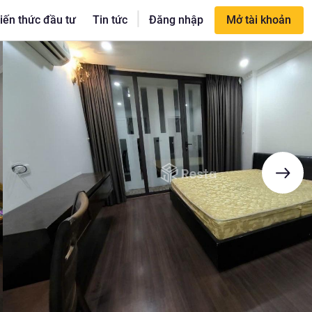
|
iến thức đầu tư
Tin tức
Đăng nhập
Mở tài khoản