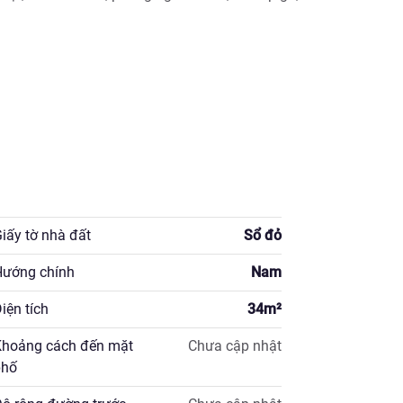
dịch

ổ cư
iấy tờ nhà đất
Sổ đỏ
ướng chính
Nam
iện tích
34
m²
hoảng cách đến mặt
Chưa cập nhật
hố