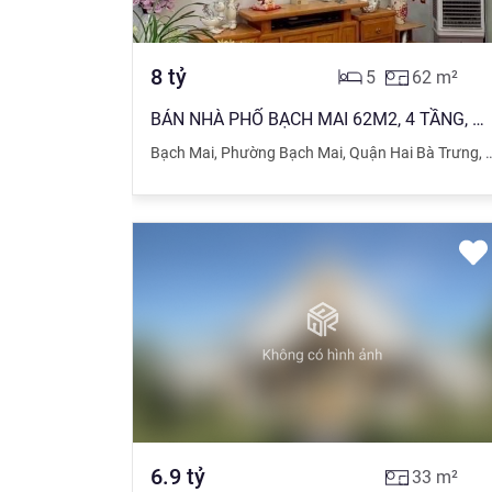
8
tỷ
5
62
m²
BÁN NHÀ PHỐ BẠCH MAI 62M2, 4 TẦNG, MT 6.6M. GIÁ 8TỶ, NGÕ NÔNG, GIỮA TRUNG TÂM
Bạch Mai
,
Phường Bạch Mai
,
Quận Hai Bà Trưng
,
6.9
tỷ
33
m²