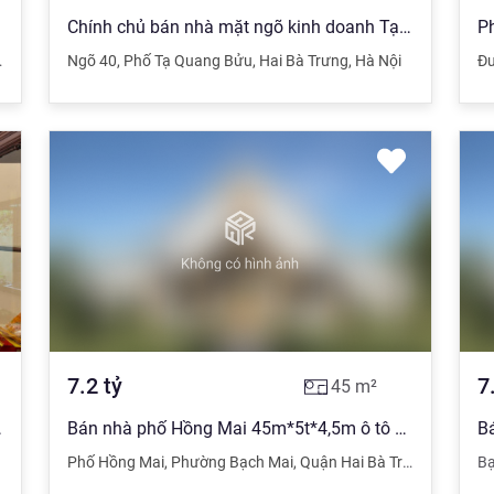
Chính chủ bán nhà mặt ngõ kinh doanh Tạ Quang Bửu, ngõ rộng, ô tô vào nhà, SĐCC 100%
,
Hà Nội
Ngõ 40
,
Phố Tạ Quang Bửu
,
Hai Bà Trưng
,
Hà Nội
Đư
7.2
tỷ
7
45
m²
ửa, kinh doanh tốt
Bán nhà phố Hồng Mai 45m*5t*4,5m ô tô đỗ cửa khi cần. Cách đường ô tô tránh 10m
Phố Hồng Mai
,
Phường Bạch Mai
,
Quận Hai Bà Trưng
,
Hà Nội
Bạ