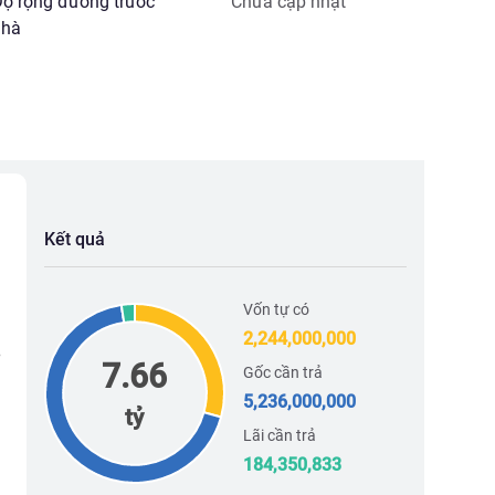
ộ rộng đường trước
Chưa cập nhật
hà
Kết quả
Vốn tự có
2,244,000,000
7.66
Gốc cần trả
5,236,000,000
tỷ
Lãi cần trả
184,350,833