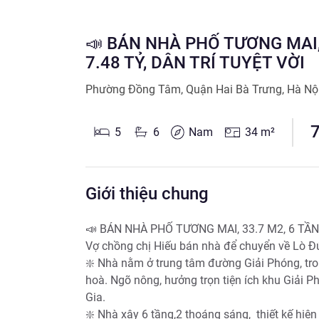
📣 BÁN NHÀ PHỐ TƯƠNG MAI, 
7.48 TỶ, DÂN TRÍ TUYỆT VỜI
Phường Đồng Tâm
,
Quận Hai Bà Trưng
,
Hà Nộ
5
6
Nam
34
m²
Giới thiệu chung
📣 BÁN NHÀ PHỐ TƯƠNG MAI, 33.7 M2, 6 TẦNG
Vợ chồng chị Hiếu bán nhà để chuyển về Lò Đú
❇️ Nhà nằm ở trung tâm đường Giải Phóng, trong
hoà. Ngõ nông, hưởng trọn tiện ích khu Giải P
Gia.

❇️ Nhà xây 6 tầng,2 thoáng sáng,  thiết kế hiện