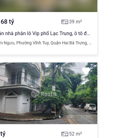
.68
tỷ
39
m²
Bán nhà phân lô Vip phố Lạc Trung, ô tô đỗ cửa, giá 7.68 tỷ
im Ngưu
,
Phường Vĩnh Tuy
,
Quận Hai Bà Trưng
,
Hà Nội
tỷ
52
m²