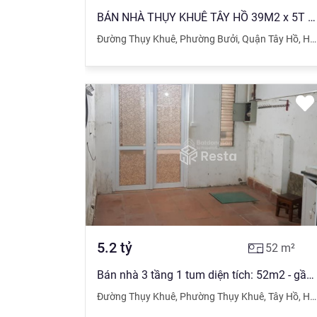
BÁN NHÀ THỤY KHUÊ TÂY HỒ 39M2 x 5T NGÕ RỘNG THẲNG GẦN PHỐ GIÁ 4,85 TỶ SỔ VUÔNG ĐẸP
Đường Thụy Khuê
,
Phường Bưởi
,
Quận Tây Hồ
,
Hà Nội
5.2
tỷ
52
m²
Bán nhà 3 tầng 1 tum diện tích: 52m2 - gần chợ, trường, bệnh viện - cách mặt đường Thụy Khuê 30m
Đường Thụy Khuê
,
Phường Thụy Khuê
,
Tây Hồ
,
Hà Nội