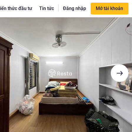
|
iến thức đầu tư
Tin tức
Đăng nhập
Mở tài khoản