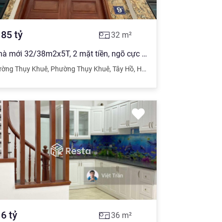
.85
tỷ
32
m²
Nhà mới 32/38m2x5T, 2 mặt tiền, ngõ cực nông, rộng, Thụy Khuê, Hoàng Hoa Thám, Tây Hồ
i
ường Thụy Khuê
,
Phường Thụy Khuê
,
Tây Hồ
,
Hà Nội
.6
tỷ
36
m²