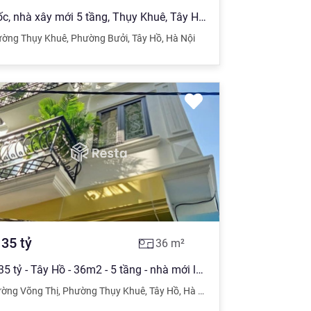
Sốc, nhà xây mới 5 tầng, Thụy Khuê, Tây Hồ, DT 36m2 ngõ siêu nông, giá 4.6 tỷ
ường Thụy Khuê
,
Phường Bưởi
,
Tây Hồ
,
Hà Nội
.35
tỷ
36
m²
4,35 tỷ - Tây Hồ - 36m2 - 5 tầng - nhà mới lô góc, các phòng đều có cửa sổ, 6 phút đi bộ tới hồ
ờng Võng Thị
,
Phường Thụy Khuê
,
Tây Hồ
,
Hà Nội