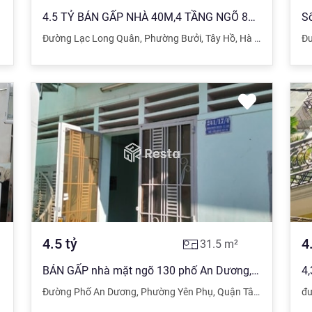
4.5 TỶ BÁN GẤP NHÀ 40M,4 TẦNG NGÕ 89 LẠC LONG QUÂN,TÂY HỒ,GẦN PHỐ,TẶNG NỘI THẤT,Ô TÔ
Đường Lạc Long Quân
,
Phường Bưởi
,
Tây Hồ
,
Hà Nội
Đ
4.5
tỷ
4
31.5
m²
BÁN GẤP nhà mặt ngõ 130 phố An Dương, ôtô đỗ cửa, xây mới siêu đẹp
Đường Phố An Dương
,
Phường Yên Phụ
,
Quận Tây Hồ
,
Hà Nội
đư