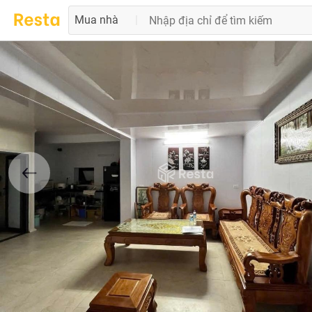
Mua nhà
|