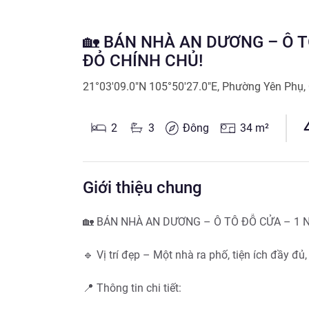
🏡 BÁN NHÀ AN DƯƠNG – Ô T
ĐỎ CHÍNH CHỦ!
21°03'09.0"N 105°50'27.0"E
,
Phường Yên Phụ
,
2
3
Đông
34
m²
Giới thiệu chung
🏡 BÁN NHÀ AN DƯƠNG – Ô TÔ ĐỖ CỬA – 1 N
🔹 Vị trí đẹp – Một nhà ra phố, tiện ích đầy đủ, g
📍 Thông tin chi tiết:
