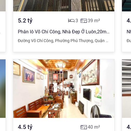
5.2
tỷ
4
3
39
m²
 Phố 4.59tỷ
Phân lô Võ Chí Công, Nhà Đẹp Ở Luôn,20m Oto Tránh
Đường Võ Chí Công
,
Phường Phú Thượng
,
Quận Tây Hồ
,
Hà Nộ
Đ
4.5
tỷ
4
40
m²