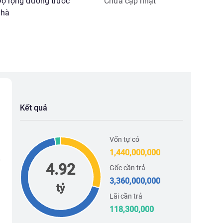
iện chí).

ộ rộng đường trước
Chưa cập nhật
hà
89 để xem nhà trực tiếp!

Tô #BấtĐộngSảnHàNội #NhàĐẹpGiáTốt #NhàSổĐỏ
Kết quả
Vốn tự có
1,440,000,000
4.92
Gốc cần trả
3,360,000,000
tỷ
Lãi cần trả
118,300,000