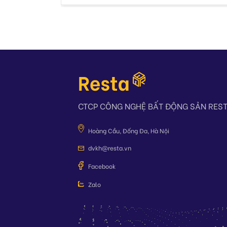
CTCP CÔNG NGHỆ BẤT ĐỘNG SẢN RES
Hoàng Cầu, Đống Đa, Hà Nội
dvkh@resta.vn
Facebook
Zalo