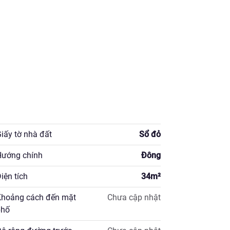
iấy tờ nhà đất
Sổ đỏ
ướng chính
Đông
 chỉ 2 nhà sử dụng.

iện tích
34
m²
viện, giao thông thuận lợi.

hoảng cách đến mặt
Chưa cập nhật
 giao dịch.

hố