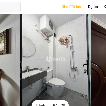
Nhà đất bán
Dự án
K
5 Ảnh
Bản đồ