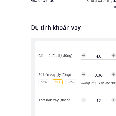
💰 Giá chỉ: 4.8 tỷ (Có thương lượng cho khách th
Giá cho thuê
Chưa cập nhật
Đ
n
📞 Liên hệ ngay: Trường Hải Land – 0943 869 3
#NhàĐấtTâyHồ #BánNhàAnDương #NhàPhốÔ
Dự tính khoản vay
Giá nhà đất (tỷ đồng)
Số tiền vay (tỷ đồng)
60%
70%
80%
Tương ứng Tỷ lệ vay
70
%
Thời hạn vay (tháng)