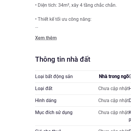
• Diện tích: 34m², xây 4 tầng chắc chắn.

• Thiết kế tối ưu công năng: 

• Tầng 1: Phòng khách, bếp, để xe, WC.

Xem thêm
• Tầng 2: 1 phòng ngủ rộng + WC.

Thông tin nhà đất
• Tầng 3: 1 phòng ngủ.

• Tầng 4: Sân phơi thoáng mát.

Loại bất động sản
Nhà trong ngõ
G
Loại đất
Chưa cập nhật
H
• Lợi thế vị trí: Ô tô đỗ cửa, sân chung riêng tư
Hình dáng
Chưa cập nhật
D
• Tiện ích ngập tràn: Gần chợ, trường học, bệnh 
Mục đích sử dụng
Chưa cập nhật
K
• Pháp lý minh bạch: Sổ đỏ chính chủ, sẵn sàng
p