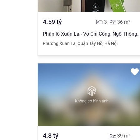
4.59
tỷ
3
36
m²
Phân lô Xuân La - Võ Chí Công, Ngõ Thông, Gần
Phường Xuân La
,
Quận Tây Hồ
,
Hà Nội
4.8
tỷ
39
m²