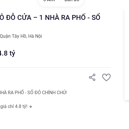
Ô ĐỖ CỬA – 1 NHÀ RA PHỐ - SỔ
Quận Tây Hồ
,
Hà Nội
4.8
tỷ
HÀ RA PHỐ - SỔ ĐỎ CHÍNH CHỦ!

iá chỉ 4.8 tỷ! 🔹
