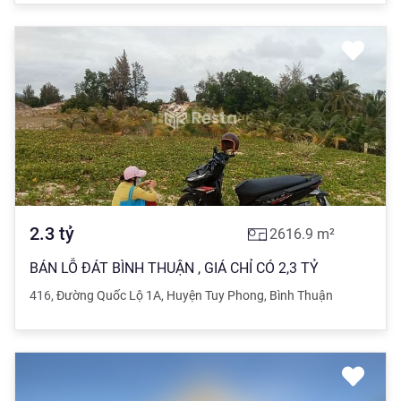
2.3
tỷ
2616.9
m²
BÁN LỖ ĐÁT BÌNH THUẬN , GIÁ CHỈ CÓ 2,3 TỶ
416
,
Đường Quốc Lộ 1A
,
Huyện Tuy Phong
,
Bình Thuận