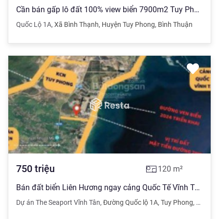
Cần bán gấp lô đất 100% view biển 7900m2 Tuy Phong, gần bãi tắm 7 Màu
Quốc Lộ 1A
,
Xã Bình Thạnh
,
Huyện Tuy Phong
,
Bình Thuận
750
triệu
120
m²
Bán đất biển Liên Hương ngay cảng Quốc Tế Vĩnh Tân - kết nối sân bay Phan Thiết chỉ 750 triệu
Dự án The Seaport Vĩnh Tân
,
Đường Quốc lộ 1A
,
Tuy Phong
,
Bình T