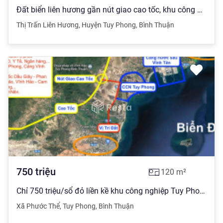
Đất biển liên hương gần nút giao cao tốc, khu công nghiệp giá cực kỳ hấp dẫn
Thị Trấn Liên Hương
,
Huyện Tuy Phong
,
Bình Thuận
750
triệu
120
m²
Chỉ 750 triệu/sổ đỏ liền kề khu công nghiệp Tuy Phong, cảng quốc tế Vĩnh Tân
Xã Phước Thể
,
Tuy Phong
,
Bình Thuận