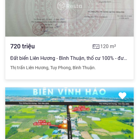
720
triệu
120
m²
Đất biển Liên Hương - Bình Thuận, thổ cư 100% - đường lớn 29m, giá chỉ 720 triệu/nền (bao thuế)
Thị trấn Liên Hương
,
Tuy Phong
,
Bình Thuận.