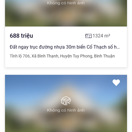
688
triệu
1324
m²
Đất ngay trục đường nhựa 30m biển Cổ Thạch sổ hồng chính chủ
Tỉnh lộ 706
,
Xã Bình Thạnh
,
Huyện Tuy Phong
,
Bình Thuận