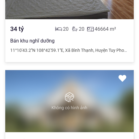
34
tỷ
20
20
46664
m²
Bán khu nghĩ dưỡng
11°10'43.2"N 108°42'59.1"E
,
Xã Bình Thạnh
,
Huyện Tuy Phong
,
Bìn