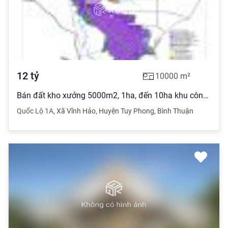
12
tỷ
10000
m²
Bán đất kho xưởng 5000m2, 1ha, đến 10ha khu công nghiệp khu vực cảng Vĩnh Tân, Tuy Phong,
Quốc Lộ 1A
,
Xã Vĩnh Hảo
,
Huyện Tuy Phong
,
Bình Thuận