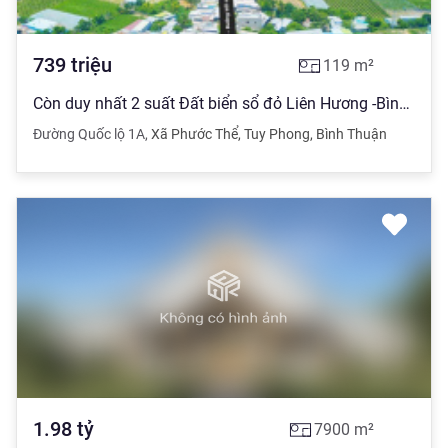
739
triệu
119
m²
Còn duy nhất 2 suất Đất biển sổ đỏ Liên Hương -Bình Thuận giá chỉ 739 triệu - Cơ hội cho nhà đầu tư
Đường Quốc lộ 1A
,
Xã Phước Thể
,
Tuy Phong
,
Bình Thuận
1.98
tỷ
7900
m²