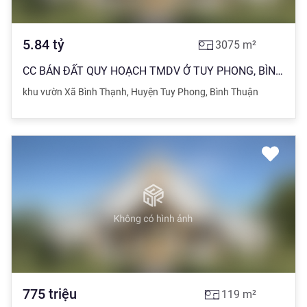
5.84
tỷ
3075
m²
CC BÁN ĐẤT QUY HOẠCH TMDV Ở TUY PHONG, BÌNH THUẬN
khu vườn Xã Bình Thạnh
,
Huyện Tuy Phong
,
Bình Thuận
775
triệu
119
m²