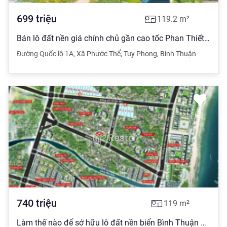
699
triệu
119.2
m²
Bán lô đất nền giá chính chủ gần cao tốc Phan Thiết - Dầu Giây
Đường Quốc lộ 1A
,
Xã Phước Thể
,
Tuy Phong
,
Bình Thuận
740
triệu
119
m²
Làm thế nào để sở hữu lô đất nền biển Bình Thuận giá rẻ nhất Việt Nam hãy ib ngay ạ!