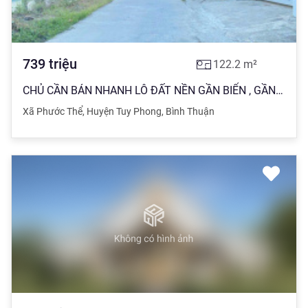
739
triệu
122.2
m²
CHỦ CẦN BÁN NHANH LÔ ĐẤT NỀN GẦN BIỂN , GẦN NÚT GIAO CAO TỐC PHAN THIẾT- VĨNH HẢO
Xã Phước Thể
,
Huyện Tuy Phong
,
Bình Thuận