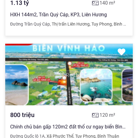
1.13
tỷ
140
m²
HXH 144m2, Trần Quý Cáp, KP3, Liên Hương
Đường Trần Quý Cáp
,
Thị trấn Liên Hương
,
Tuy Phong
,
Bình Thuận
800
triệu
120
m²
Chính chủ bán gấp 120m2 đất thổ cư ngay biển Bình Thuận -Đường rộng 29m - Cách nút giao cao tốc 4km
Đường Quốc lộ 1A
,
Xã Phước Thể
,
Tuy Phong
,
Bình Thuận