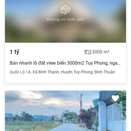
1
tỷ
3000
m²
Bán nhanh lô đất view biển 3000m2 Tuy Phong, ngay khu du lịch Cổ Thạch
Quốc Lộ 1A
,
Xã Bình Thạnh
,
Huyện Tuy Phong
,
Bình Thuận