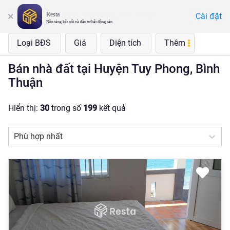
Resta
Cài đặt
Huyện Tuy Phong, Bình Thuận
Nền tảng kết nối và đầu tư bất động sản
Loại BĐS
Giá
Diện tích
Thêm
Bán nhà đất tại Huyện Tuy Phong, Bình
Thuận
Hiển thị:
30
trong số
199
kết quả
Phù hợp nhất