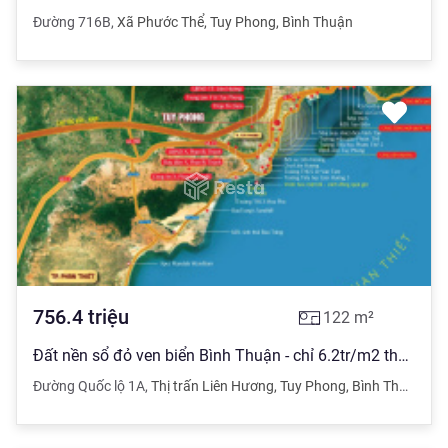
Đường 716B
,
Xã Phước Thể
,
Tuy Phong
,
Bình Thuận
756.4
triệu
122
m²
Đất nền sổ đỏ ven biển Bình Thuận - chỉ 6.2tr/m2 thổ cư, sở hữu lâu dài
Đường Quốc lộ 1A
,
Thị trấn Liên Hương
,
Tuy Phong
,
Bình Thuận