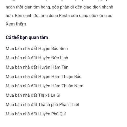
ngắn thời gian tìm hàng, góp phần đi đến giao dịch nhanh
hơn. Bên cạnh đó, ứng dụng Resta còn cung cấp công cụ
Xem thêm
Đăng tin vô cùng tiện ích, giúp người bán hay môi giới nhận
biết được ngay hiệu quả bài đăng nhờ hệ thống tính điểm
Có thể bạn quan tâm
thông minh.
Mua bán nhà đất
Huyện Bắc Bình
Bên cạnh tính năng tìm kiếm và đăng tin nhà đất, Resta còn
Mua bán nhà đất
Huyện Đức Linh
phát triển nhiều công cụ hỗ trợ tối ưu cho các nhà đầu tư bất
Mua bán nhà đất
Huyện Hàm Tân
động sản chuyên nghiệp như
Tra cứu quy hoạch toàn quốc
Mua bán nhà đất
Huyện Hàm Thuận Bắc
miễn phí, Bộ lọc địa phương 360
hay
Tra cứu giá nhà đất
.
Mua bán nhà đất
Huyện Hàm Thuận Nam
Với nhiều công cụ tiện ích mà nền tảng mang lại, chúng tôi
Mua bán nhà đất
Thị xã La Gi
tin rằng
Resta
sẽ trở thành trợ thủ đắc lực cho nhà đầu tư
Mua bán nhà đất
Thành phố Phan Thiết
trong quá trình tìm kiếm và đầu tư bất động sản.
Mua bán nhà đất
Huyện Phú Quí