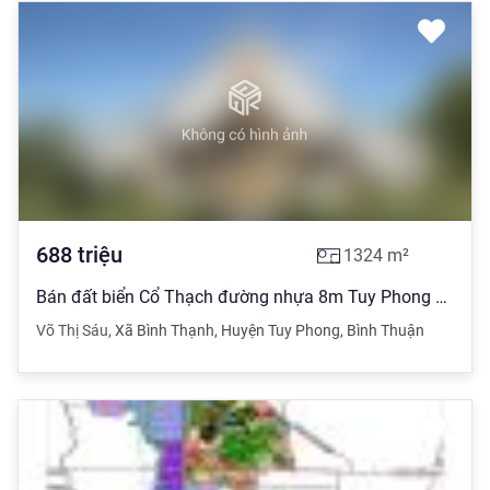
688
triệu
1324
m²
Bán đất biển Cổ Thạch đường nhựa 8m Tuy Phong 688 triệu bao sổ
Võ Thị Sáu
,
Xã Bình Thạnh
,
Huyện Tuy Phong
,
Bình Thuận