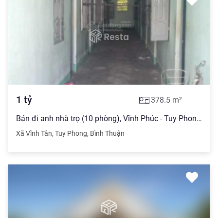
1
tỷ
378.5
m²
Bán đi anh nhà trọ (10 phòng), Vĩnh Phúc - Tuy Phong - Bình Thuận - 378,5m2 (thổ cư) - 1 tỷ
Xã Vĩnh Tân
,
Tuy Phong
,
Bình Thuận