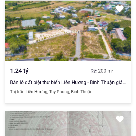
1.24
tỷ
200
m²
Bán lô đất biệt thự biển Liên Hương - Bình Thuận giá rẻ đầu tư chỉ từ 750 triệu mặt đường lớn 29m
Thị trấn Liên Hương
,
Tuy Phong
,
Bình Thuận