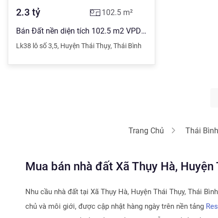
2.3
tỷ
102.5
m²
Bán Đất nền diện tích 102.5 m2 VPDA ERA CENTRAL CITY THÁI BÌNH, Xã Thụy Hà giá 2.3 tỷ đồng
Lk38 lô số 3
,
5
,
Huyện Thái Thụy
,
Thái Bình
Trang Chủ
Thái Bìn
Mua bán nhà đất Xã Thụy Hà, Huyện T
Nhu cầu nhà đất tại
Xã Thụy Hà, Huyện Thái Thụy, Thái Bình
chủ và môi giới, được cập nhật hàng ngày trên nền tảng
Res