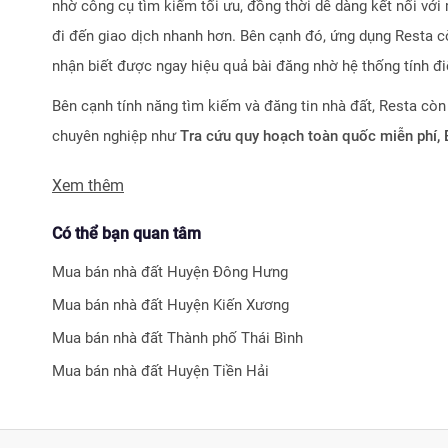
nhờ công cụ tìm kiếm tối ưu, đồng thời dễ dàng kết nối với 
đi đến giao dịch nhanh hơn. Bên cạnh đó, ứng dụng Resta cò
nhận biết được ngay hiệu quả bài đăng nhờ hệ thống tính đ
Bên cạnh tính năng tìm kiếm và đăng tin nhà đất, Resta còn
chuyên nghiệp như
Tra cứu quy hoạch toàn quốc miễn phí,
Với nhiều công cụ tiện ích mà nền tảng mang lại, chúng tôi 
Xem thêm
tìm kiếm và đầu tư bất động sản.
Có thể bạn quan tâm
Mua bán nhà đất
Huyện Đông Hưng
Mua bán nhà đất
Huyện Kiến Xương
Mua bán nhà đất
Thành phố Thái Bình
Mua bán nhà đất
Huyện Tiền Hải