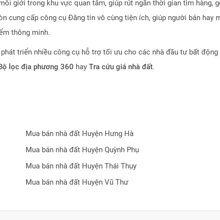
môi giới trong khu vực quan tâm, giúp rút ngắn thời gian tìm hàng, 
n cung cấp công cụ Đăng tin vô cùng tiện ích, giúp người bán hay m
iểm thông minh.
 phát triển nhiều công cụ hỗ trợ tối ưu cho các nhà đầu tư bất động
 Bộ lọc địa phương 360
hay
Tra cứu giá nhà đất
.
tin rằng
Resta
sẽ trở thành trợ thủ đắc lực cho nhà đầu tư trong quá 
Mua bán nhà đất
Huyện Hưng Hà
Mua bán nhà đất
Huyện Quỳnh Phụ
Mua bán nhà đất
Huyện Thái Thụy
Mua bán nhà đất
Huyện Vũ Thư