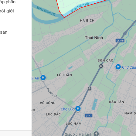
góp phần
ôi giới
 sản
trình