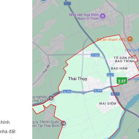
2.3T
chính
 nhà đất