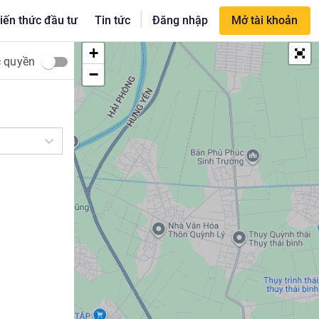
|
iến thức đầu tư
Tin tức
Đăng nhập
Mở tài khoản
+
c quyền
−