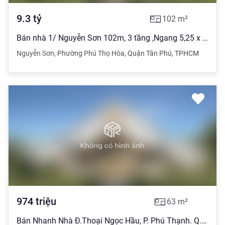
9.3
tỷ
102
m²
Bán nhà 1/ Nguyễn Sơn 102m, 3 tầng ,Ngang 5,25 x 20 ) Giá 9,3 Tỷ
Nguyễn Sơn
,
Phường Phú Thọ Hòa
,
Quận Tân Phú
,
TPHCM
974
triệu
63
m²
Bán Nhanh Nhà Đ.Thoại Ngọc Hầu, P. Phú Thạnh. Q.Tân Phú, 64m2, 975Tr