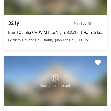
32
tỷ
150
m²
Bán TÒa nhà CHDV MT Lê Niệm, 8.2x18, 1 Hầm, 5 lầu, giá 32 tỷ
Lê Niệm
,
Phường Phú Thạnh
,
Quận Tân Phú
,
TPHCM