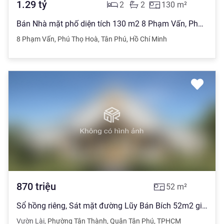
1.29
tỷ
2
2
130
m²
Bán Nhà mặt phố diện tích 130 m2 8 Phạm Vấn, Phú Thọ Hoà giá 1.29 tỷ đồng
8 Phạm Vấn
,
Phú Thọ Hoà
,
Tân Phú
,
Hồ Chí Minh
870
triệu
52
m²
Sổ hồng riêng, Sát mặt đường Lũy Bán Bích 52m2 giá 870 triệu
Vườn Lài
,
Phường Tân Thành
,
Quận Tân Phú
,
TPHCM