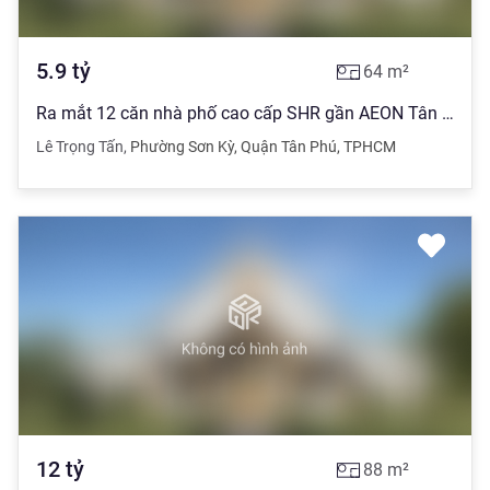
5.9
tỷ
64
m²
Ra mắt 12 căn nhà phố cao cấp SHR gần AEON Tân phú Đúc 4 tấm S:4x16m
Lê Trọng Tấn
,
Phường Sơn Kỳ
,
Quận Tân Phú
,
TPHCM
12
tỷ
88
m²