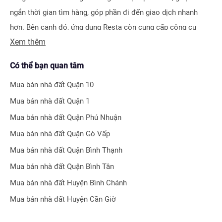
ngắn thời gian tìm hàng, góp phần đi đến giao dịch nhanh
hơn. Bên cạnh đó, ứng dụng Resta còn cung cấp công cụ
Xem thêm
Đăng tin vô cùng tiện ích, giúp người bán hay môi giới nhận
biết được ngay hiệu quả bài đăng nhờ hệ thống tính điểm
Có thể bạn quan tâm
thông minh.
Mua bán nhà đất
Quận 10
Bên cạnh tính năng tìm kiếm và đăng tin nhà đất, Resta còn
Mua bán nhà đất
Quận 1
phát triển nhiều công cụ hỗ trợ tối ưu cho các nhà đầu tư bất
Mua bán nhà đất
Quận Phú Nhuận
động sản chuyên nghiệp như
Tra cứu quy hoạch toàn quốc
Mua bán nhà đất
Quận Gò Vấp
miễn phí, Bộ lọc địa phương 360
hay
Tra cứu giá nhà đất
.
Mua bán nhà đất
Quận Bình Thạnh
Với nhiều công cụ tiện ích mà nền tảng mang lại, chúng tôi
Mua bán nhà đất
Quận Bình Tân
tin rằng
Resta
sẽ trở thành trợ thủ đắc lực cho nhà đầu tư
Mua bán nhà đất
Huyện Bình Chánh
trong quá trình tìm kiếm và đầu tư bất động sản.
Mua bán nhà đất
Huyện Cần Giờ