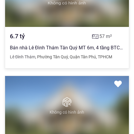
6.7
tỷ
57
m²
Bán nhà Lê Đình Thám Tân Quý MT 6m, 4 tầng BTCT, ngang 4.5m, CỰC RẺ TL
Lê Đình Thám
,
Phường Tân Quý
,
Quận Tân Phú
,
TPHCM