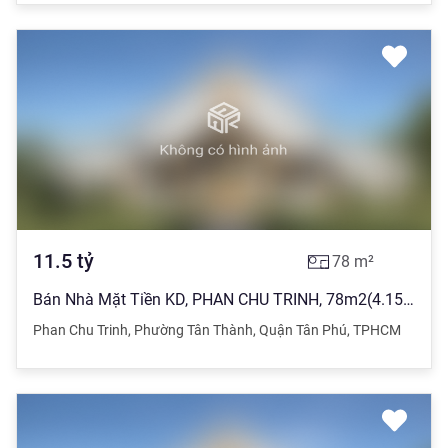
11.5
tỷ
78
m²
Bán Nhà Mặt Tiền KD, PHAN CHU TRINH, 78m2(4.15x20), 4Tầng, Giá 11.5 Tỷ
Phan Chu Trinh
,
Phường Tân Thành
,
Quận Tân Phú
,
TPHCM