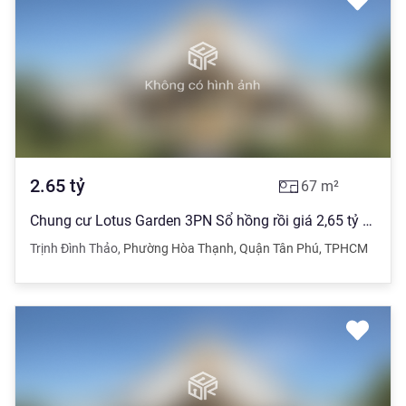
2.65
tỷ
67
m²
Chung cư Lotus Garden 3PN Sổ hồng rồi giá 2,65 tỷ hỗ trợ vay 70%
Trịnh Đình Thảo
,
Phường Hòa Thạnh
,
Quận Tân Phú
,
TPHCM