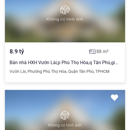
8.9
tỷ
88
m²
Bán nhà HXH Vườn Lài,p Phú Thọ Hòa,q Tân Phú,giá 8.9 tỷ
Vườn Lài
,
Phường Phú Thọ Hòa
,
Quận Tân Phú
,
TPHCM