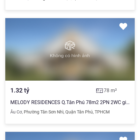
1.32
tỷ
78
m²
MELODY RESIDENCES Q.Tân Phú 78m2 2PN 2WC giá 1 tỷ 320 triệu . Có Sổ
Âu Cơ
,
Phường Tân Sơn Nhì
,
Quận Tân Phú
,
TPHCM