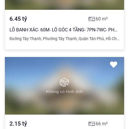
6.45
tỷ
60
m²
LỖ BANH XÁC- 60M- LÔ GÓC 4 TẦNG- 7PN-7WC- PHỐ ẨM THỰC TÂY THẠNH GẦN AEON MALL- 6 TỶ XÍU
Đường Tây Thạnh
,
Phường Tây Thạnh
,
Quận Tân Phú
,
Hồ Chí Minh
2.15
tỷ
66
m²