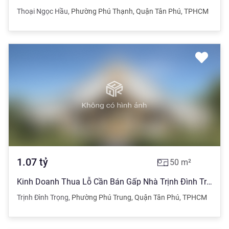
Thoại Ngọc Hầu
,
Phường Phú Thạnh
,
Quận Tân Phú
,
TPHCM
1.07
tỷ
50
m²
Kinh Doanh Thua Lỗ Cần Bán Gấp Nhà Trịnh Đình Trọng 50m2 Sổ Hồng Riêng
Trịnh Đình Trọng
,
Phường Phú Trung
,
Quận Tân Phú
,
TPHCM