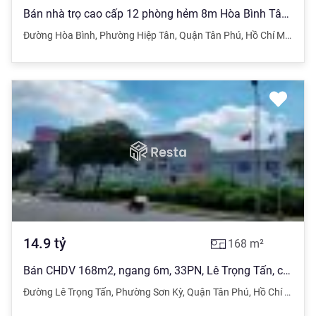
Bán nhà trọ cao cấp 12 phòng hẻm 8m Hòa Bình Tân Phú 7x12.5m đúc 5 tấm giá 12 tỷ TL
Đường Hòa Bình
,
Phường Hiệp Tân
,
Quận Tân Phú
,
Hồ Chí Minh
14.9
tỷ
168
m²
Bán CHDV 168m2, ngang 6m, 33PN, Lê Trọng Tấn, có dòng tiền, sát trường Đại học, 14.9 tỷ.
Đường Lê Trọng Tấn
,
Phường Sơn Kỳ
,
Quận Tân Phú
,
Hồ Chí Minh