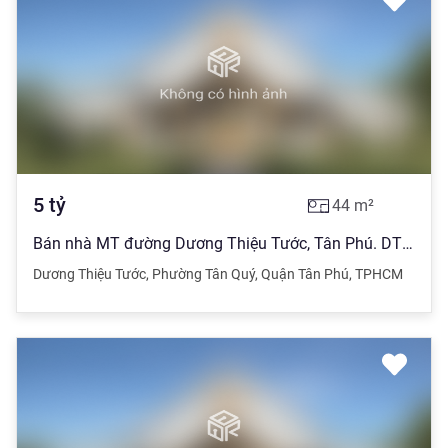
5
tỷ
44
m²
Bán nhà MT đường Dương Thiệu Tước, Tân Phú. DT 4x11, 2 lầu CẦN GẤP
Dương Thiệu Tước
,
Phường Tân Quý
,
Quận Tân Phú
,
TPHCM