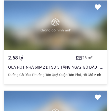
2.68
tỷ
26
m²
QUÁ HÓT NHÀ 60M2 DTSD 3 TẦNG NGAY GÒ DẦU TÂN PHÚ CHỈ NHỈNH 2 TỶ
Đường Gò Dầu
,
Phường Tân Quý
,
Quận Tân Phú
,
Hồ Chí Minh