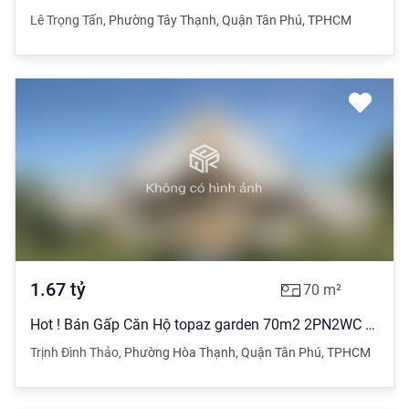
Lê Trọng Tấn
,
Phường Tây Thạnh
,
Quận Tân Phú
,
TPHCM
1.67
tỷ
70
m²
Hot ! Bán Gấp Căn Hộ topaz garden 70m2 2PN2WC Giá Chỉ 1,67 Tỷ
Trịnh Đình Thảo
,
Phường Hòa Thạnh
,
Quận Tân Phú
,
TPHCM