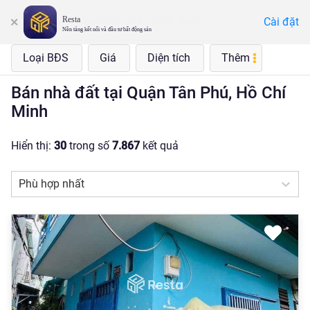
Resta
Cài đặt
Quận Tân Phú, Hồ Chí Minh
Nền tảng kết nối và đầu tư bất động sản
Loại BĐS
Giá
Diện tích
Thêm
Bán nhà đất tại Quận Tân Phú, Hồ Chí
Minh
Hiển thị:
30
trong số
7.867
kết quả
Phù hợp nhất