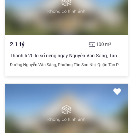
2.1
tỷ
100
m²
Thanh lí 20 lô sổ riêng ngay Nguyễn Văn Săng, Tân Phú. Giá: 2.1 tỷ, gần chợ Bà Quẹo,
Đường Nguyễn Văn Săng
,
Phường Tân Sơn Nhì
,
Quận Tân Phú
,
Hồ 