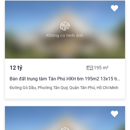
12
tỷ
195
m²
Bán đất trung tâm Tân Phú HXH 6m 195m2 13x15 tiện Biệt thự, CHDV..., giá đầu tư 12 tỷ TL
Đường Gò Dầu
,
Phường Tân Quý
,
Quận Tân Phú
,
Hồ Chí Minh