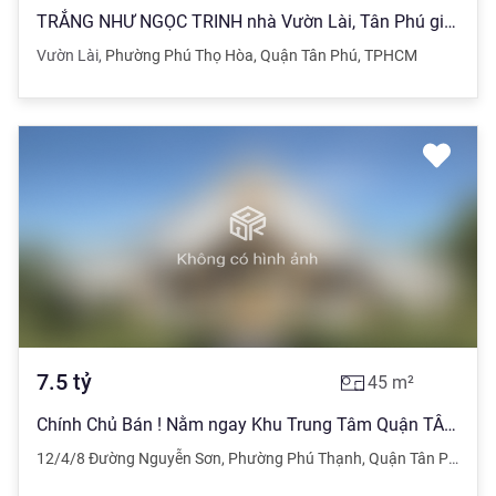
TRẮNG NHƯ NGỌC TRINH nhà Vườn Lài, Tân Phú giá chỉ 2Tỷ150 66m2 LHG
Vườn Lài
,
Phường Phú Thọ Hòa
,
Quận Tân Phú
,
TPHCM
7.5
tỷ
45
m²
Chính Chủ Bán ! Nằm ngay Khu Trung Tâm Quận TÂN PHÚ
12/4/8 Đường Nguyễn Sơn
,
Phường Phú Thạnh
,
Quận Tân Phú
,
Hồ 