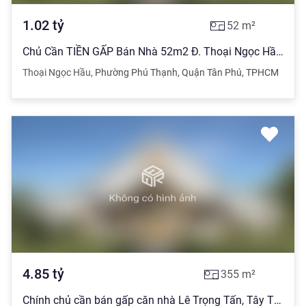
1.02
tỷ
52
m²
Chủ Cần TIỀN GẤP Bán Nhà 52m2 Đ. Thoại Ngọc Hầu, Q. Tân Phú, SHR
Thoại Ngọc Hầu
,
Phường Phú Thạnh
,
Quận Tân Phú
,
TPHCM
4.85
tỷ
355
m²
Chính chủ cần bán gấp căn nhà Lê Trọng Tấn, Tây Thạnh, Tân Phú.