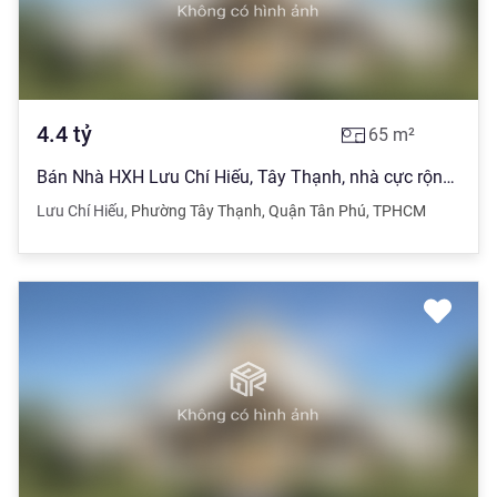
4.4
tỷ
65
m²
Bán Nhà HXH Lưu Chí Hiếu, Tây Thạnh, nhà cực rộng DT 4x16m2, giảm giá
Lưu Chí Hiếu
,
Phường Tây Thạnh
,
Quận Tân Phú
,
TPHCM