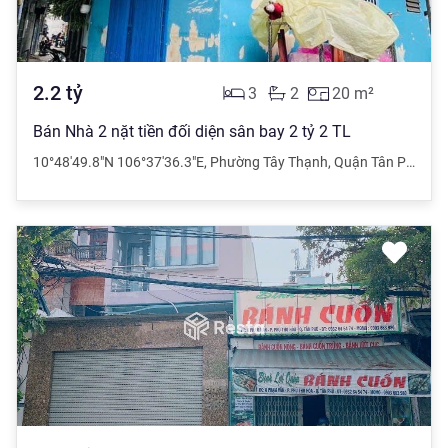
2.2
tỷ
3
2
20
m²
Bán Nhà 2 nặt tiền đối diện sân bay 2 tỷ 2 TL
10°48'49.8"N 106°37'36.3"E
,
Phường Tây Thạnh
,
Quận Tân Phú
,
Hồ