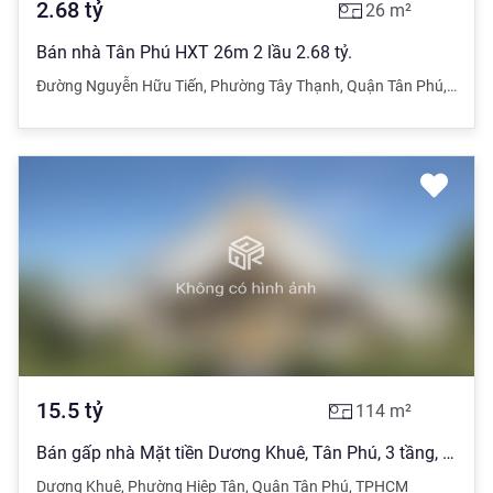
2.68
tỷ
26
m²
Bán nhà Tân Phú HXT 26m 2 lầu 2.68 tỷ.
Đường Nguyễn Hữu Tiến
,
Phường Tây Thạnh
,
Quận Tân Phú
,
Hồ Ch
15.5
tỷ
114
m²
Bán gấp nhà Mặt tiền Dương Khuê, Tân Phú, 3 tầng, 6x19M, 15,5 tỷ ( TL)
Dương Khuê
,
Phường Hiệp Tân
,
Quận Tân Phú
,
TPHCM