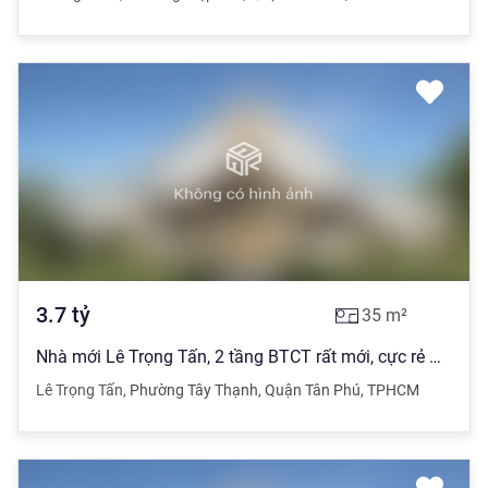
3.7
tỷ
35
m²
Nhà mới Lê Trọng Tấn, 2 tầng BTCT rất mới, cực rẻ NHỈNH 3 tỷ Bán Gấp
Lê Trọng Tấn
,
Phường Tây Thạnh
,
Quận Tân Phú
,
TPHCM