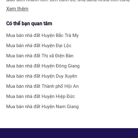
Xem thêm
cấp công cụ Đăng tin vô cùng tiện ích, giúp người bán hay
môi giới nhận biết được ngay hiệu quả bài đăng nhờ hệ thống
Có thể bạn quan tâm
tính điểm thông minh.
Mua bán nhà đất
Huyện Bắc Trà My
Bên cạnh tính năng tìm kiếm và đăng tin nhà đất, Resta còn
Mua bán nhà đất
Huyện Đại Lộc
phát triển nhiều công cụ hỗ trợ tối ưu cho các nhà đầu tư bất
Mua bán nhà đất
Thị xã Điện Bàn
động sản chuyên nghiệp như
Tra cứu quy hoạch toàn quốc
Mua bán nhà đất
Huyện Đông Giang
miễn phí, Bộ lọc địa phương 360
hay
Tra cứu giá nhà đất
.
Mua bán nhà đất
Huyện Duy Xuyên
Với nhiều công cụ tiện ích mà nền tảng mang lại, chúng tôi
Mua bán nhà đất
Thành phố Hội An
tin rằng
Resta
sẽ trở thành trợ thủ đắc lực cho nhà đầu tư
Mua bán nhà đất
Huyện Hiệp Đức
trong quá trình tìm kiếm và đầu tư bất động sản.
Mua bán nhà đất
Huyện Nam Giang