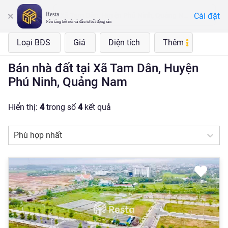
Resta
Cài đặt
Xã Tam Dân, Huyện Phú Ninh, Quảng Nam
Nền tảng kết nối và đầu tư bất động sản
Loại BĐS
Giá
Diện tích
Thêm
Bán nhà đất tại Xã Tam Dân, Huyện
Phú Ninh, Quảng Nam
Hiển thị:
4
trong số
4
kết quả
Phù hợp nhất