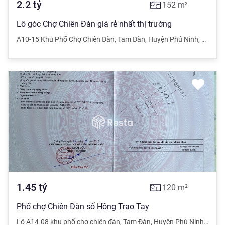
2.2
tỷ
152
m²
Lô góc Chợ Chiên Đàn giá rẻ nhất thị trường
A10-15 Khu Phố Chợ Chiên Đàn
,
Tam Đàn
,
Huyện Phú Ninh
,
Quảng
1.45
tỷ
120
m²
Phố chợ Chiên Đàn sổ Hồng Trao Tay
Lô A14-08 khu phố chợ chiên đàn
,
Tam Đàn
,
Huyện Phú Ninh
,
Quản