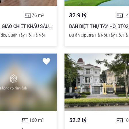
32.9
tỷ
76
m²
14
SUẤT NGOẠI GIAO CHIẾT KHẤU SÂU, CAM KẾT GIÁ TỐT NHẤT THỊ TRƯỜNG TẠI PENTSTUDIO TÂY HỒ 0989 021 ***
udio
,
Quận Tây Hồ
,
Hà Nội
Dự án Ciputra Hà Nội
,
Tây Hồ
,
Hà 
52.2
tỷ
160
m²
18