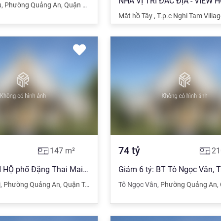
u
,
Phường Quảng An
,
Quận Tây Hồ
,
Hà Nội
Măt hồ Tây
,
T.p.c Nghi Tam Villag
74
tỷ
147
m²
21
Bán tòa CĂN HỘ phố Đặng Thai Mai, 3500 USD/tháng, 147m2, mt 8m,27.2 tỷ
i
,
Phường Quảng An
,
Quận Tây Hồ
,
Hà Nội
Tô Ngọc Vân
,
Phường Quảng An
,