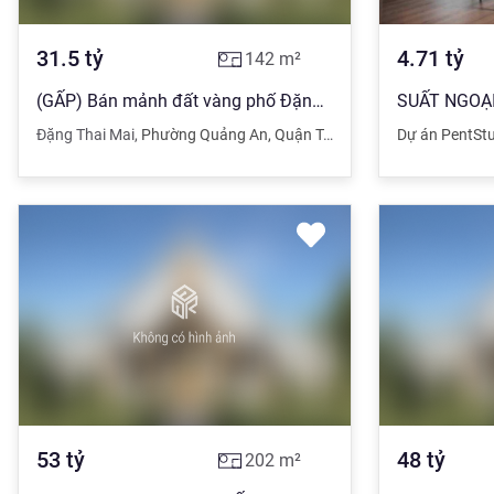
31.5
tỷ
4.71
tỷ
142
m²
(GẤP) Bán mảnh đất vàng phố Đặng Thai Mai - TÂY HỒ, Ô TÔ, 142m, mt 9m
Đặng Thai Mai
,
Phường Quảng An
,
Quận Tây Hồ
,
Hà Nội
Dự án PentSt
53
tỷ
48
tỷ
202
m²