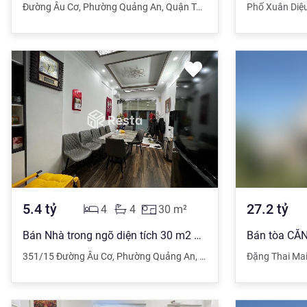
Đường Âu Cơ
,
Phường Quảng An
,
Quận Tây Hồ
,
Hà Nội
Phố Xuân Diệ
5.4
tỷ
27.2
tỷ
4
4
30
m²
Bán Nhà trong ngõ diện tích 30 m2 351/15 Đường Âu Cơ, Phường Quảng An giá 5.4 tỷ đồng
351/15 Đường Âu Cơ
,
Phường Quảng An
,
Quận Tây Hồ
Đặng Thai Ma
,
Hà Nội