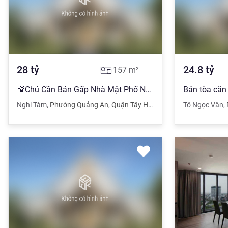
28
tỷ
24.8
tỷ
157
m²
💯Chủ Cần Bán Gấp Nhà Mặt Phố Nghi Tàm 157m2 - Giá 28Tỷ
Nghi Tàm
,
Phường Quảng An
,
Quận Tây Hồ
,
Hà Nội
Tô Ngọc Vân
,