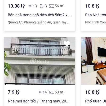
10.08
tỷ
10.8
tỷ
3
3
56
m²
Bán nhà trong ngõ diện tích 56m2 x 3 tầng, mặt tiền 4,1m, số 1A ngõ 111 Xuân Diệu, Quảng An, Tây Hồ giá 10,08 tỷ đồng
Quảng An
,
Phường Quảng An
,
Quận Tây Hồ
,
Hà Nội
Phố Trịnh Cô
7.9
tỷ
10.8
tỷ
4
53
m²
Nhà mới đón tết! 7T thang máy. 20m ra phố, MT: 5M