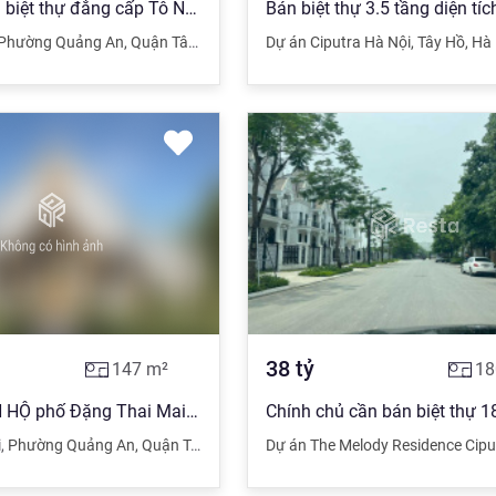
Chủ cần bán biệt thự đẳng cấp Tô Ngọc Vân giá 48 tỷ 160m x 4 tầng
Phường Quảng An
,
Quận Tây Hồ
,
Hà Nội
Dự án Ciputra Hà Nội
,
Tây Hồ
,
Hà 
38
tỷ
147
m²
18
Bán tòa CĂN HỘ phố Đặng Thai Mai - VIP TÂY HỒ, 3500 USD/tháng, 147m2
i
,
Phường Quảng An
,
Quận Tây Hồ
,
Hà Nội
Dự án The Melody Residence Cipu