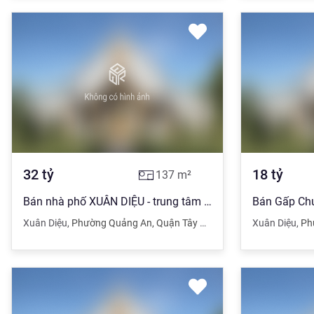
32
tỷ
18
tỷ
137
m²
Bán nhà phố XUÂN DIỆU - trung tâm Hồ Tây, Ô TÔ ĐỖ CỔNG, 137m2, mt 9m
Xuân Diệu
,
Phường Quảng An
,
Quận Tây Hồ
,
Hà Nội
Xuân Diệu
,
Ph