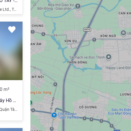
NHÀ VỊ TRÍ ĐẮC ĐỊA - VIEW HỒ TÂY - HIỆN KINH DOANH CÀ PHÊ - XÂY TÒA APARTMENT - KHÁCH SẠN .GIÁ IB
e Ltd.
,
Tây Hồ
,
Hà Nội
0
m²
Giảm 6 tỷ: BT Tô Ngọc Vân, Tây Hồ 210m, KD đỉnh, đẳng cấp thượng lưu
Quận Tây Hồ
,
Hà Nội