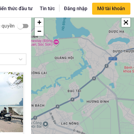
|
iến thức đầu tư
Tin tức
Đăng nhập
Mở tài khoản
+
c quyền
−