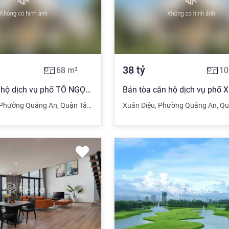
38
tỷ
68
m²
10
Bán tòa căn hộ dịch vụ phố TÔ NGỌC VÂN, LÔ GÓC, 68m2 x 8 tầng, 24.8 tỷ
Phường Quảng An
,
Quận Tây Hồ
,
Hà Nội
Xuân Diệu
,
Phường Quảng An
,
Quậ