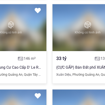
33
tỷ
146
m²
13
Bán Gấp Chung Cư Cao Cấp D' Le Roi Soleil 59 Xuân Diệu 146m2 18 Tỷ .
ường Quảng An
,
Quận Tây Hồ
,
Hà Nội
Xuân Diệu
,
Phường Quảng An
,
Quậ