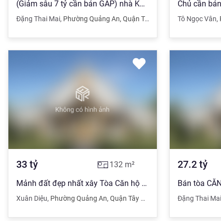
(Giảm sâu 7 tỷ cần bán GẤP) nhà KD mặt phố ĐẶNG THAI MAI, 202m2, 53 tỷ
Đặng Thai Mai
,
Phường Quảng An
,
Quận Tây Hồ
,
Hà Nội
Tô Ngọc Vân
,
33
tỷ
27.2
tỷ
132
m²
Mảnh đất đẹp nhất xây Tòa Căn hộ dịch vụ, lô góc, phố XUÂN DIỆU, 132m2
Xuân Diệu
,
Phường Quảng An
,
Quận Tây Hồ
,
Hà Nội
Đặng Thai Ma