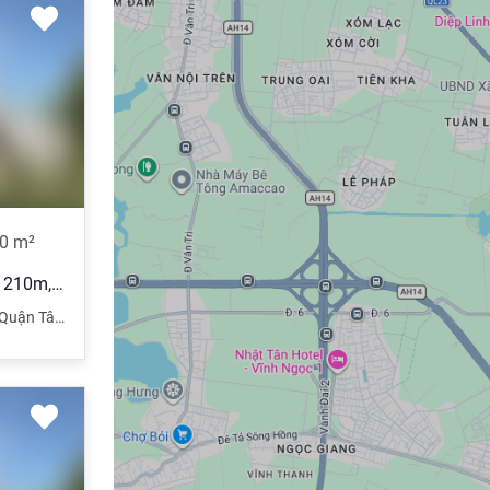
0
m²
Biệt thự Tô Ngọc Vân, Tây Hồ 210m, KD đỉnh, đẳng cấp thượng lưu
Quận Tây Hồ
,
Hà Nội