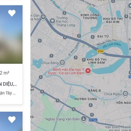
2
m²
(CỰC GẤP) Bán Đất phố XUÂN DIỆU, LÔ GÓC, 30m ra Hồ Tây, 132m2, mt 10m
n Tây Hồ
,
Hà Nội