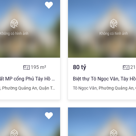
80
tỷ
195
m²
21
Hiếm! Bán đất MP cổng Phủ Tây Hồ 195m2 ,MT10m kinh doanh lớn giá 51 tỷ
i
,
Phường Quảng An
,
Quận Tây Hồ
,
Hà Nội
Tô Ngọc Vân
,
Phường Quảng An
,