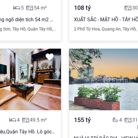
108
tỷ
5
54
m²
30
Bán Nhà trong ngõ diện tích 54 m2 Phường Quảng An, Tây Hồ giá 10.8 tỷ đồng
ng Sơn
,
Tây Hồ
,
Quận Tây Hồ
,
Hà Nội
2 Phố Từ Hoa
,
Quang An
,
Tây Hồ
,
155
tỷ
4
49.5
m²
4
31
Phố Xuân Diệu,Quận Tây Hồ. Lô góc 2 thoáng,1 bước lên oto. Mặt ngõ kinh doanh, tặng ful nội thất