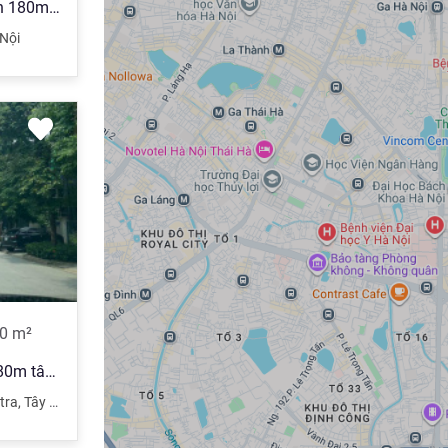
Bán biệt thự 3.5 tầng diện tích 180m2 mặt tiền 10m KDT Ciputra Nam Thăng Long, Hà Nội:0981 222 ***
Nội
0
m²
Chính chủ cần bán biệt thự 180m tây hồ giá 38 tỷ tốt nhất thị trường có sần vườn và hầm
tra
,
Tây Hồ
,
Hà Nội