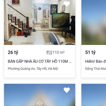
26
tỷ
51
tỷ
110
m²
BÁN GẤP NHÀ ÂU CƠ TÂY HỒ 110M 3 TẦNG MT 7M Ô TÔ TRÁNH TRUNG TÂM
Phường Quảng An
,
Tây Hồ
,
Hà Nội
Đặng Thai Ma