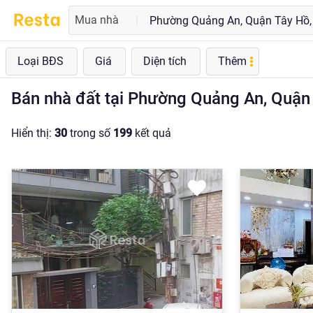
Mua nhà
|
Loại BĐS
Giá
Diện tích
Thêm
Bán nhà đất tại Phường Quảng An, Quận
Hiển thị:
30
trong số
199
kết quả