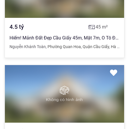
4.5
tỷ
45
m²
Hiếm! Mảnh Đất Đẹp Cầu Giấy 45m, Mặt 7m, O Tô Đỗ x 4,5 Tỷ
Nguyễn Khánh Toàn
,
Phường Quan Hoa
,
Quận Cầu Giấy
,
Hà Nội