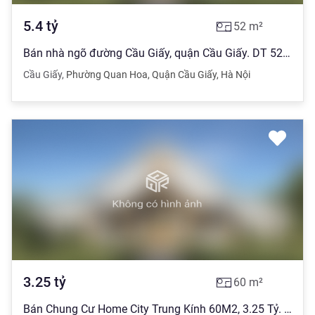
5.4
tỷ
52
m²
Bán nhà ngõ đường Cầu Giấy, quận Cầu Giấy. DT 52m, 4 tầng. Giá 5,4 tỷ
Cầu Giấy
,
Phường Quan Hoa
,
Quận Cầu Giấy
,
Hà Nội
3.25
tỷ
60
m²
Bán Chung Cư Home City Trung Kính 60M2, 3.25 Tỷ. 0975118822