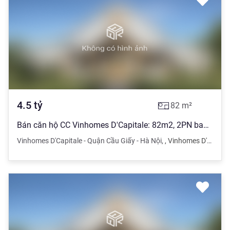
4.5
tỷ
82
m²
Bán căn hộ CC Vinhomes D'Capitale: 82m2, 2PN ban công view hồ & CV giá 4.5 tỷ. LH: 0936031229
Vinhomes D'Capitale - Quận Cầu Giấy - Hà Nội
,
,
Vinhomes D'Capitale - Quận Cầu Giấy - Hà Nội