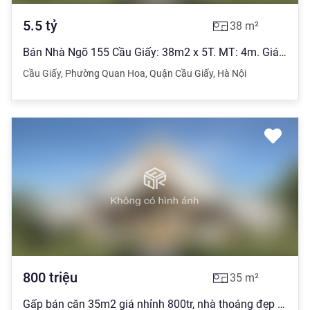
5.5
tỷ
38
m²
Bán Nhà Ngõ 155 Cầu Giấy: 38m2 x 5T. MT: 4m. Giá: 5.5 tỷ.
Cầu Giấy
,
Phường Quan Hoa
,
Quận Cầu Giấy
,
Hà Nội
800
triệu
35
m²
Gấp bán căn 35m2 giá nhỉnh 800tr, nhà thoáng đẹp phố Cầu Giấy