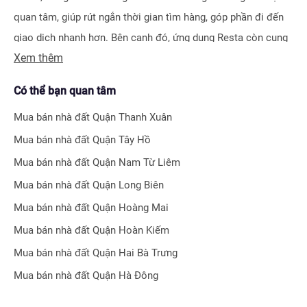
quan tâm, giúp rút ngắn thời gian tìm hàng, góp phần đi đến
giao dịch nhanh hơn. Bên cạnh đó, ứng dụng Resta còn cung
Xem thêm
cấp công cụ Đăng tin vô cùng tiện ích, giúp người bán hay
môi giới nhận biết được ngay hiệu quả bài đăng nhờ hệ thống
Có thể bạn quan tâm
tính điểm thông minh.
Mua bán nhà đất
Quận Thanh Xuân
Bên cạnh tính năng tìm kiếm và đăng tin nhà đất, Resta còn
Mua bán nhà đất
Quận Tây Hồ
phát triển nhiều công cụ hỗ trợ tối ưu cho các nhà đầu tư bất
Mua bán nhà đất
Quận Nam Từ Liêm
động sản chuyên nghiệp như
Tra cứu quy hoạch toàn quốc
Mua bán nhà đất
Quận Long Biên
miễn phí, Bộ lọc địa phương 360
hay
Tra cứu giá nhà đất
.
Mua bán nhà đất
Quận Hoàng Mai
Với nhiều công cụ tiện ích mà nền tảng mang lại, chúng tôi
Mua bán nhà đất
Quận Hoàn Kiếm
tin rằng
Resta
sẽ trở thành trợ thủ đắc lực cho nhà đầu tư
Mua bán nhà đất
Quận Hai Bà Trưng
trong quá trình tìm kiếm và đầu tư bất động sản.
Mua bán nhà đất
Quận Hà Đông