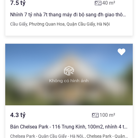
7.5
tỷ
40
m²
Nhỉnh 7 tỷ nhà 7t thang máy đi bộ sang đh giao thông vận tải cầu giấy
Cầu Giấy
,
Phường Quan Hoa
,
Quận Cầu Giấy
,
Hà Nội
4.3
tỷ
100
m²
Bán Chelsea Park - 116 Trung Kính, 100m2, nhỉnh 4 tỷ. 0355 902 148
Chelsea Park - Quận Cầu Giấy - Hà Nội
,
,
Chelsea Park - Quận Cầu Giấy - Hà Nội