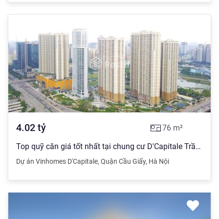
4.02
tỷ
76
m²
Top quỹ căn giá tốt nhất tại chung cư D'Capitale Trần Duy Hưng - hotline 0934 589 *** hỗ trợ từ A-Z
Dự án Vinhomes D'Capitale
,
Quận Cầu Giấy
,
Hà Nội