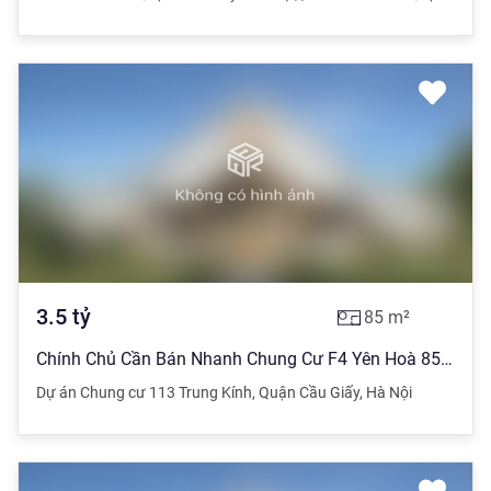
3.5
tỷ
85
m²
Chính Chủ Cần Bán Nhanh Chung Cư F4 Yên Hoà 85M2 Tầng Đẹp View Đẹp Vị Trí Trung Tâm Cầu Giấy
Dự án Chung cư 113 Trung Kính
,
Quận Cầu Giấy
,
Hà Nội