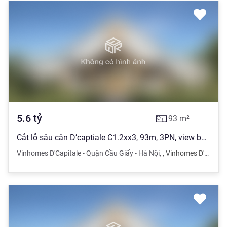
5.6
tỷ
93
m²
Cắt lỗ sâu căn D’captiale C1.2xx3, 93m, 3PN, view bể bơi, full nội thất đồng bộ
Vinhomes D'Capitale - Quận Cầu Giấy - Hà Nội
,
,
Vinhomes D'Capitale - Quận Cầu Giấy - Hà Nội