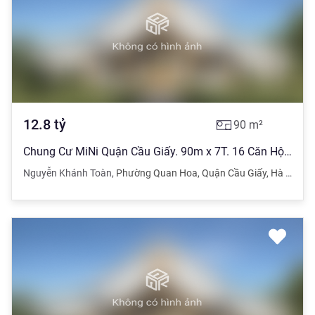
12.8
tỷ
90
m²
Chung Cư MiNi Quận Cầu Giấy. 90m x 7T. 16 Căn Hộ KK. Dòng Tiền Ổn Định
Nguyễn Khánh Toàn
,
Phường Quan Hoa
,
Quận Cầu Giấy
,
Hà Nội