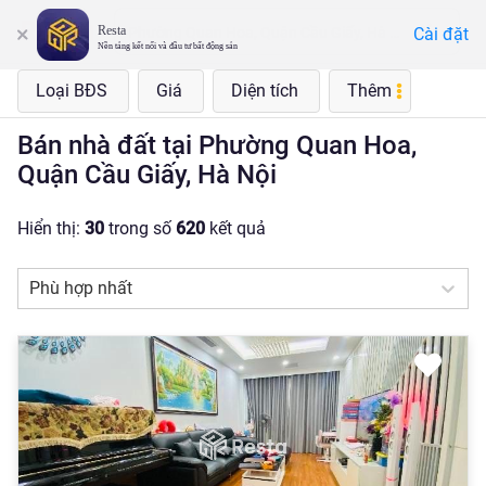
Resta
Cài đặt
Phường Quan Hoa, Quận Cầu Giấy, Hà Nội
Nền tảng kết nối và đầu tư bất động sản
Loại BĐS
Giá
Diện tích
Thêm
Bán nhà đất tại Phường Quan Hoa,
Quận Cầu Giấy, Hà Nội
Hiển thị:
30
trong số
620
kết quả
Phù hợp nhất