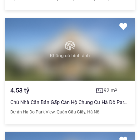
4.53
tỷ
92
m²
Chủ Nhà Cần Bán Gấp Căn Hộ Chung Cư Hà Đô Parkview - Duy Tân,Diện Tích92M2, 02 Phòng Ngủ View Đẹp. Giá Bán 4.530 Tỷ
Dự án Ha Do Park View
,
Quận Cầu Giấy
,
Hà Nội