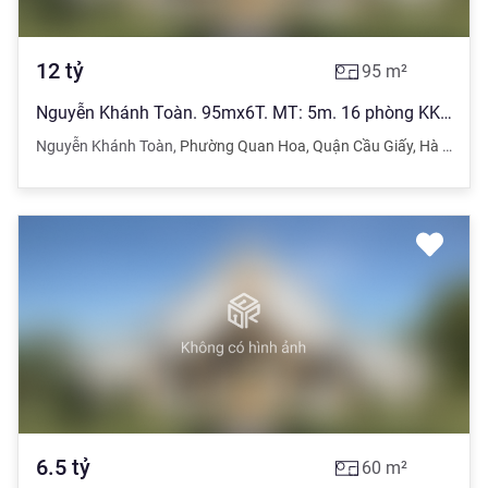
12
tỷ
95
m²
Nguyễn Khánh Toàn. 95mx6T. MT: 5m. 16 phòng KK. Thu nhập 70 tr/tháng
Nguyễn Khánh Toàn
,
Phường Quan Hoa
,
Quận Cầu Giấy
,
Hà Nội
6.5
tỷ
60
m²