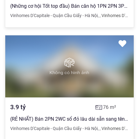
(Những cơ hội Tốt top đầu) Bán căn hộ 1PN 2PN 3PN Vinhomes D'Capitale Trần Duy Hưng - Hỗ trợ 24/7
Vinhomes D'Capitale - Quận Cầu Giấy - Hà Nội
,
,
Vinhomes D'Capitale - Quận Cầu Giấy - Hà Nội
3.9
tỷ
76
m²
(RẺ NHẤT) Bán 2PN 2WC sổ đỏ lâu dài sẵn sang tên ở Dcapitale Trần Duy Hưng, full đồ đẹp, ảnh thật
Vinhomes D'Capitale - Quận Cầu Giấy - Hà Nội
,
,
Vinhomes D'Capitale - Quận Cầu Giấy - Hà Nội