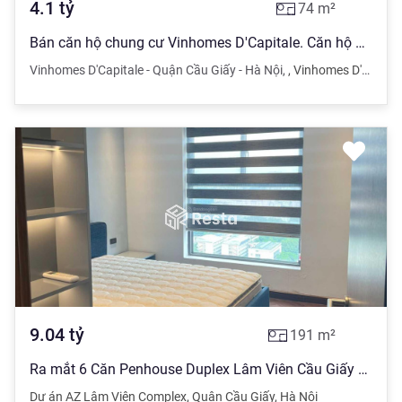
4.1
tỷ
74
m²
Bán căn hộ chung cư Vinhomes D'Capitale. Căn hộ 74m2, 2PN đều sáng, sổ đỏ lâu dài, giá 4.1 tỷ
Vinhomes D'Capitale - Quận Cầu Giấy - Hà Nội
,
,
Vinhomes D'Capitale - Quận Cầu Giấy - Hà Nội
9.04
tỷ
191
m²
Ra mắt 6 Căn Penhouse Duplex Lâm Viên Cầu Giấy 0919 996 ***, rẻ nhất thị trường
Dự án AZ Lâm Viên Complex
,
Quận Cầu Giấy
,
Hà Nội