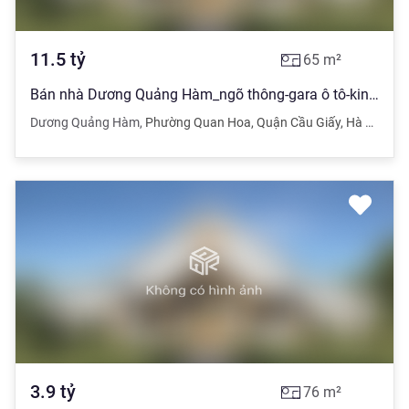
11.5
tỷ
65
m²
Bán nhà Dương Quảng Hàm_ngõ thông-gara ô tô-kinh doanh.65M GIÁ 11tỷ500
Dương Quảng Hàm
,
Phường Quan Hoa
,
Quận Cầu Giấy
,
Hà Nội
3.9
tỷ
76
m²