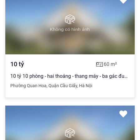
10
tỷ
60
m²
10 tỷ 10 phòng - hai thoáng - thang máy - ba gác đua - hái ra tiền - 0972802206
Phường Quan Hoa
,
Quận Cầu Giấy
,
Hà Nội