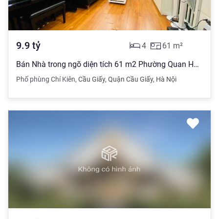
9.9
tỷ
4
61
m²
Bán Nhà trong ngõ diện tích 61 m2 Phường Quan Hoa, Cầu Giấy giá 9.9 tỷ đồng
Phố phùng Chí Kiên
,
Cầu Giấy
,
Quận Cầu Giấy
,
Hà Nội