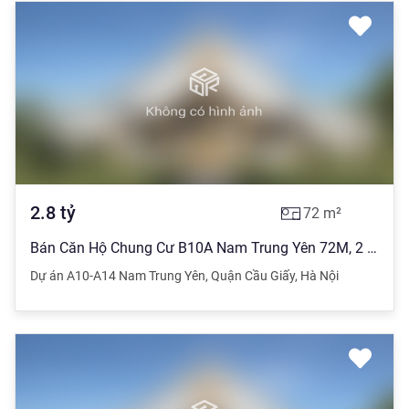
2.8
tỷ
72
m²
Bán Căn Hộ Chung Cư B10A Nam Trung Yên 72M, 2 Phòng Ngủ 2Vs, 2.8 Tỷ. 0382757616
Dự án A10-A14 Nam Trung Yên
,
Quận Cầu Giấy
,
Hà Nội