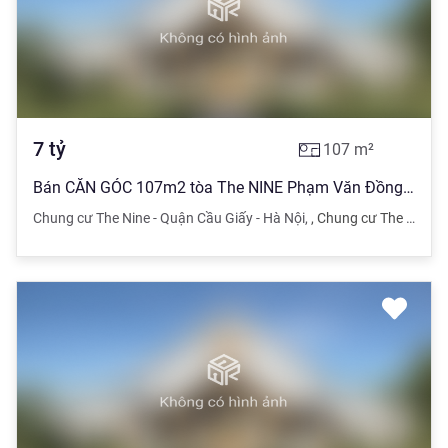
7
tỷ
107
m²
Bán CĂN GÓC 107m2 tòa The NINE Phạm Văn Đồng, FULL NỘI THẤT, View cầu vượt, giá 7 Tỷ
Chung cư The Nine - Quận Cầu Giấy - Hà Nội
,
,
Chung cư The Nine - Quận Cầu Giấy - Hà Nội