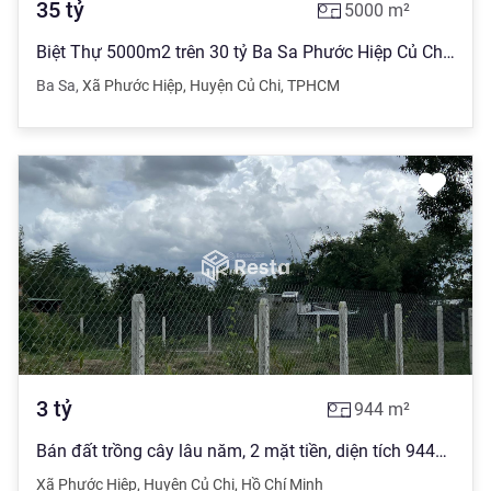
35
tỷ
5000
m²
Biệt Thự 5000m2 trên 30 tỷ Ba Sa Phước Hiệp Củ Chi TPHCM - Bán Gấp
Ba Sa
,
Xã Phước Hiệp
,
Huyện Củ Chi
,
TPHCM
3
tỷ
944
m²
Bán đất trồng cây lâu năm, 2 mặt tiền, diện tích 944m2
Xã Phước Hiệp
,
Huyện Củ Chi
,
Hồ Chí Minh