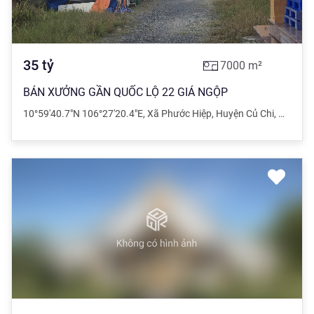
35
tỷ
7000
m²
BÁN XƯỞNG GẦN QUỐC LỘ 22 GIÁ NGỘP
10°59'40.7"N 106°27'20.4"E
,
Xã Phước Hiệp
,
Huyện Củ Chi
,
Hồ Chí 