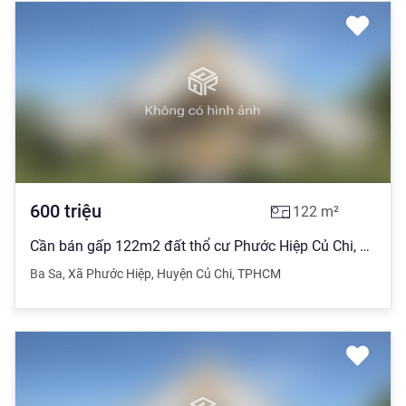
600
triệu
122
m²
Cần bán gấp 122m2 đất thổ cư Phước Hiệp Củ Chi, đất đường Ba Sa
Ba Sa
,
Xã Phước Hiệp
,
Huyện Củ Chi
,
TPHCM