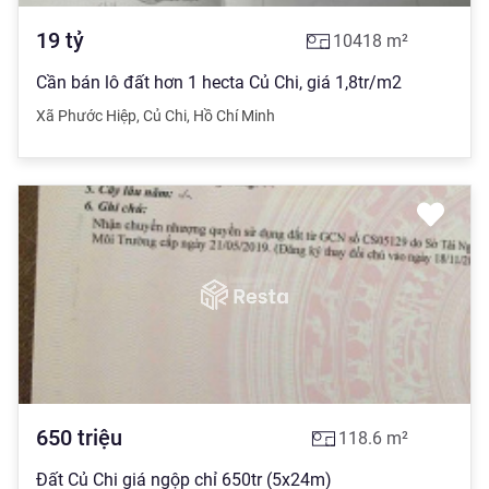
19
tỷ
10418
m²
Cần bán lô đất hơn 1 hecta Củ Chi, giá 1,8tr/m2
Xã Phước Hiệp
,
Củ Chi
,
Hồ Chí Minh
650
triệu
118.6
m²
Đất Củ Chi giá ngộp chỉ 650tr (5x24m)