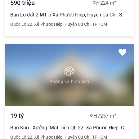
590
triệu
224
m²
Bán Lô đất 2 MT ở Xã Phước Hiệp, Huyện Củ Chi. SHR 224m giá 590 Triệu
Quốc Lộ 22
,
Xã Phước Hiệp
,
Huyện Củ Chi
,
TPHCM
19
tỷ
7257
m²
Bán Kho - Xưởng. Mặt Tiền QL 22. Xã Phước Hiệp. Củ Chi - DT 7257m2
Quốc Lộ 22
,
Xã Phước Hiệp
,
Huyện Củ Chi
,
TPHCM