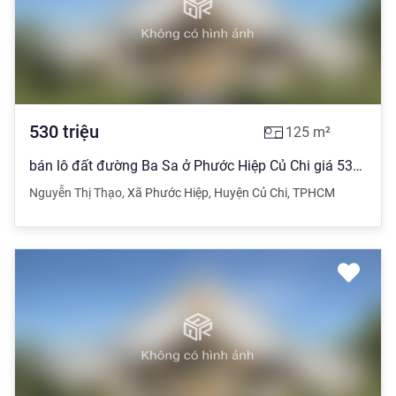
530
triệu
125
m²
bán lô đất đường Ba Sa ở Phước Hiệp Củ Chi giá 530 triệu 125m2 thổ cư
Nguyễn Thị Thạo
,
Xã Phước Hiệp
,
Huyện Củ Chi
,
TPHCM