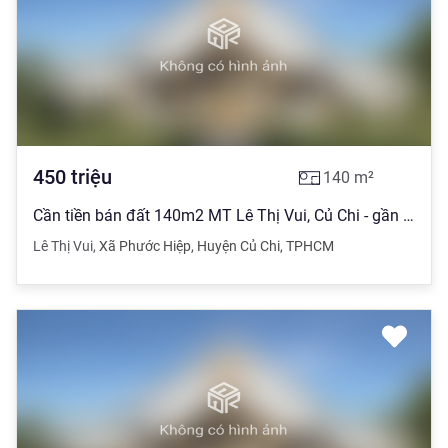
450
triệu
140
m²
Cần tiền bán đất 140m2 MT Lê Thị Vui, Củ Chi - gần trường - SHR, 450TR
Lê Thị Vui
,
Xã Phước Hiệp
,
Huyện Củ Chi
,
TPHCM