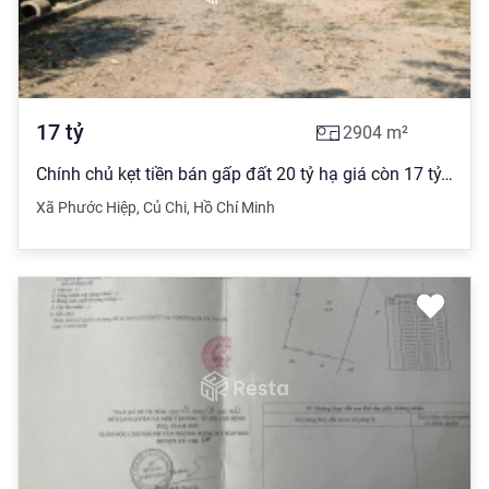
17
tỷ
2904
m²
Chính chủ kẹt tiền bán gấp đất 20 tỷ hạ giá còn 17 tỷ, 2904m2, mặt tiền 30m
Xã Phước Hiệp
,
Củ Chi
,
Hồ Chí Minh