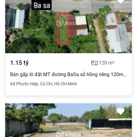
1.15
tỷ
120
m²
Bán gấp lô đất MT đường BaSa sổ hồng riêng 120m2, giá chỉ 1tỷ150
Xã Phước Hiệp
,
Củ Chi
,
Hồ Chí Minh