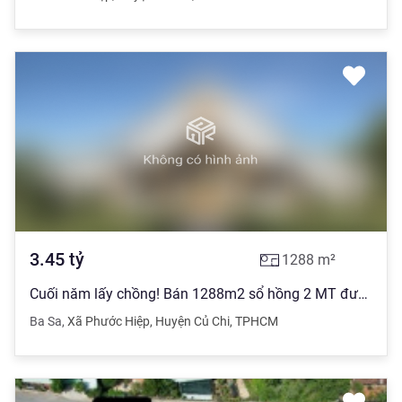
3.45
tỷ
1288
m²
Cuối năm lấy chồng! Bán 1288m2 sổ hồng 2 MT đường BA SA giao TỈNH LỘ 2
Ba Sa
,
Xã Phước Hiệp
,
Huyện Củ Chi
,
TPHCM