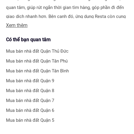
quan tâm, giúp rút ngắn thời gian tìm hàng, góp phần đi đến
giao dịch nhanh hơn. Bên cạnh đó, ứng dụng Resta còn cung
Xem thêm
cấp công cụ Đăng tin vô cùng tiện ích, giúp người bán hay
môi giới nhận biết được ngay hiệu quả bài đăng nhờ hệ thống
Có thể bạn quan tâm
tính điểm thông minh.
Mua bán nhà đất
Quận Thủ Đức
Bên cạnh tính năng tìm kiếm và đăng tin nhà đất, Resta còn
Mua bán nhà đất
Quận Tân Phú
phát triển nhiều công cụ hỗ trợ tối ưu cho các nhà đầu tư bất
Mua bán nhà đất
Quận Tân Bình
động sản chuyên nghiệp như
Tra cứu quy hoạch toàn quốc
Mua bán nhà đất
Quận 9
miễn phí, Bộ lọc địa phương 360
hay
Tra cứu giá nhà đất
.
Mua bán nhà đất
Quận 8
Với nhiều công cụ tiện ích mà nền tảng mang lại, chúng tôi
Mua bán nhà đất
Quận 7
tin rằng
Resta
sẽ trở thành trợ thủ đắc lực cho nhà đầu tư
Mua bán nhà đất
Quận 6
trong quá trình tìm kiếm và đầu tư bất động sản.
Mua bán nhà đất
Quận 5