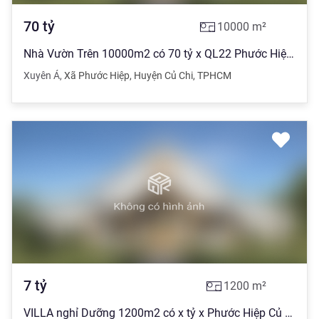
70
tỷ
10000
m²
Nhà Vườn Trên 10000m2 có 70 tỷ x QL22 Phước Hiệp Củ Chi TPHCM
Xuyên Á
,
Xã Phước Hiệp
,
Huyện Củ Chi
,
TPHCM
7
tỷ
1200
m²
VILLA nghỉ Dưỡng 1200m2 có x tỷ x Phước Hiệp Củ Chi TPHCM