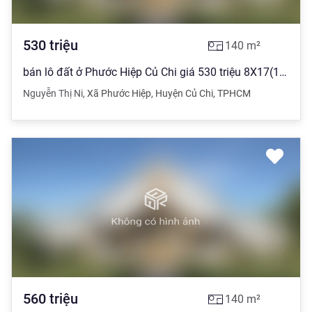
530
triệu
140
m²
bán lô đất ở Phước Hiệp Củ Chi giá 530 triệu 8X17(140m2) full thổ SHR
Nguyễn Thị Ni
,
Xã Phước Hiệp
,
Huyện Củ Chi
,
TPHCM
560
triệu
140
m²