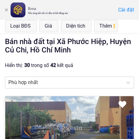
Resta
Cài đặt
Xã Phước Hiệp, Huyện Củ Chi, Hồ Chí Minh
Nền tảng kết nối và đầu tư bất động sản
Loại BĐS
Giá
Diện tích
Thêm
Bán nhà đất tại Xã Phước Hiệp, Huyện
Củ Chi, Hồ Chí Minh
Hiển thị:
30
trong số
42
kết quả
Phù hợp nhất