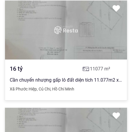
16
tỷ
11077
m²
Cần chuyển nhượng gấp lô đất diện tích 11.077m2 xã Phước Hiệp, huyện Củ Chi
Xã Phước Hiệp
,
Củ Chi
,
Hồ Chí Minh