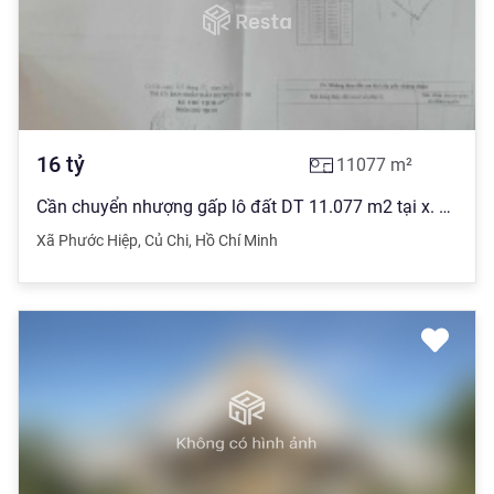
16
tỷ
11077
m²
Cần chuyển nhượng gấp lô đất DT 11.077 m2 tại x. Phước Hiệp. Sổ đỏ chính chủ, ô tô tận nơi
Xã Phước Hiệp
,
Củ Chi
,
Hồ Chí Minh