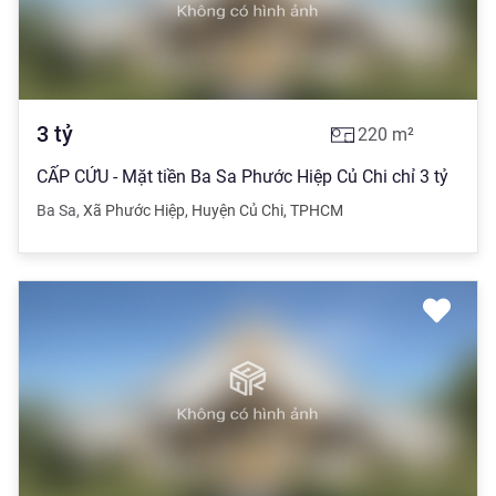
3
tỷ
220
m²
CẤP CỨU - Mặt tiền Ba Sa Phước Hiệp Củ Chi chỉ 3 tỷ
Ba Sa
,
Xã Phước Hiệp
,
Huyện Củ Chi
,
TPHCM