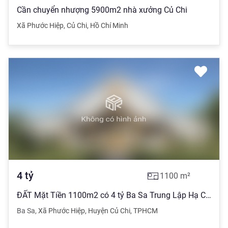
Cần chuyển nhượng 5900m2 nhà xưởng Củ Chi
Xã Phước Hiệp
,
Củ Chi
,
Hồ Chí Minh
4
tỷ
1100
m²
ĐẤT Mặt Tiền 1100m2 có 4 tỷ Ba Sa Trung Lập Hạ Củ Chi TPHCM
Ba Sa
,
Xã Phước Hiệp
,
Huyện Củ Chi
,
TPHCM