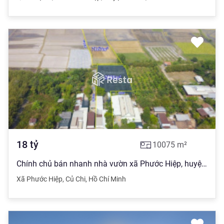
18
tỷ
10075
m²
Chính chủ bán nhanh nhà vườn xã Phước Hiệp, huyện Củ Chi, quy hoạch khu dân cư mới
Xã Phước Hiệp
,
Củ Chi
,
Hồ Chí Minh