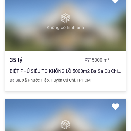
35
tỷ
5000
m²
BIỆT PHỦ SIÊU TO KHỔNG LỒ 5000m2 Ba Sa Củ Chi TPHCM giảm 5 tỷ
Ba Sa
,
Xã Phước Hiệp
,
Huyện Củ Chi
,
TPHCM