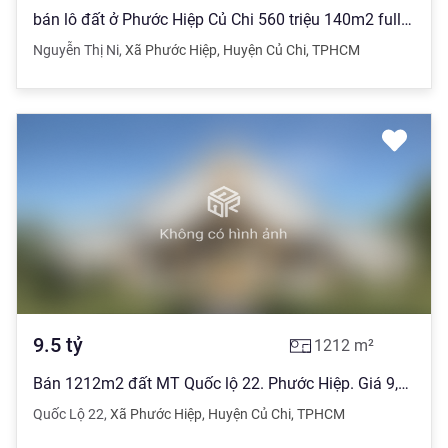
bán lô đất ở Phước Hiệp Củ Chi 560 triệu 140m2 full thổ cư SHR
Nguyễn Thị Ni
,
Xã Phước Hiệp
,
Huyện Củ Chi
,
TPHCM
9.5
tỷ
1212
m²
Bán 1212m2 đất MT Quốc lộ 22. Phước Hiệp. Giá 9,5 tỷ
Quốc Lộ 22
,
Xã Phước Hiệp
,
Huyện Củ Chi
,
TPHCM