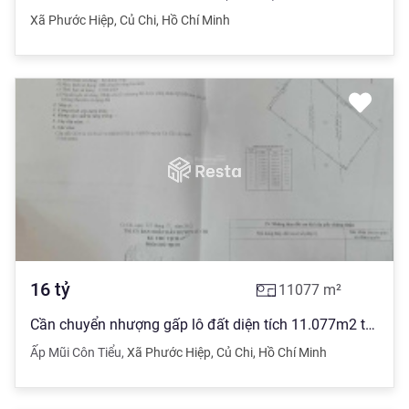
Xã Phước Hiệp
,
Củ Chi
,
Hồ Chí Minh
16
tỷ
11077
m²
Cần chuyển nhượng gấp lô đất diện tích 11.077m2 tại ấp Mũi Côn Tiểu, Xã Phước Hiệp, Huyện Củ Chi
Ấp Mũi Côn Tiểu
,
Xã Phước Hiệp
,
Củ Chi
,
Hồ Chí Minh