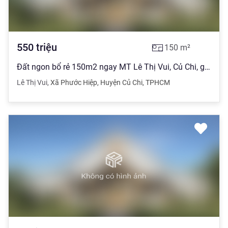
550
triệu
150
m²
Đất ngon bổ rẻ 150m2 ngay MT Lê Thị Vui, Củ Chi, gần chợ, SHR, 550TR
Lê Thị Vui
,
Xã Phước Hiệp
,
Huyện Củ Chi
,
TPHCM