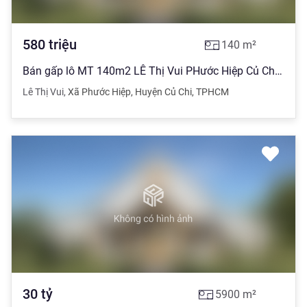
580
triệu
140
m²
Bán gấp lô MT 140m2 LÊ Thị Vui PHước Hiệp Củ Chi chỉ 580tr
Lê Thị Vui
,
Xã Phước Hiệp
,
Huyện Củ Chi
,
TPHCM
30
tỷ
5900
m²