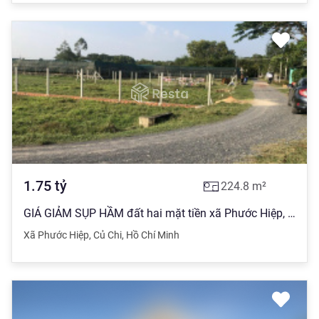
1.75
tỷ
224.8
m²
GIÁ GIẢM SỤP HẦM đất hai mặt tiền xã Phước Hiệp, DT: 224,8m2 (ngang 11m). Full thổ cư. 1,7x Tỷ
Xã Phước Hiệp
,
Củ Chi
,
Hồ Chí Minh