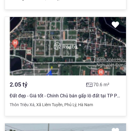
2.05
tỷ
70.6
m²
Đất đẹp - Giá tốt - Chính Chủ bán gấp lô đất tại TP Phủ Lý - Hà Nam
Thôn Triệu Xá
,
Xã Liêm Tuyền
,
Phủ Lý
,
Hà Nam