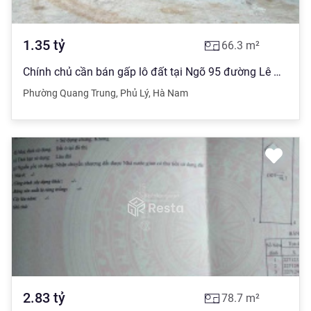
1.35
tỷ
66.3
m²
Chính chủ cần bán gấp lô đất tại Ngõ 95 đường Lê Hoàn, phường Quang Trung, Phủ Lý, Hà Nam
Phường Quang Trung
,
Phủ Lý
,
Hà Nam
2.83
tỷ
78.7
m²