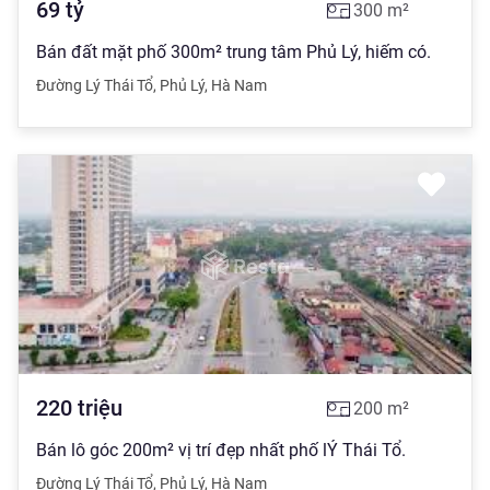
69
tỷ
300
m²
Bán đất mặt phố 300m² trung tâm Phủ Lý, hiếm có.
Đường Lý Thái Tổ
,
Phủ Lý
,
Hà Nam
220
triệu
200
m²
Bán lô góc 200m² vị trí đẹp nhất phố lÝ Thái Tổ.
Đường Lý Thái Tổ
,
Phủ Lý
,
Hà Nam