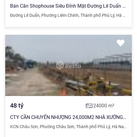
Bán Căn Shophouse Siêu Đỉnh Mặt Đường Lê Duẩn (42m) - 3 Mặt Tiền
Đường Lê Duẩn
,
Phường Liêm Chính
,
Thành phố Phủ Lý
,
Hà Nam
48
tỷ
24000
m²
CTY CẦN CHUYỂN NHƯỢNG 24,000M2 NHÀ XƯỞNG TẠI KCN CHÂU SƠN, HÀ NAM.
KCN Châu Sơn
,
Phường Châu Sơn
,
Thành phố Phủ Lý
,
Hà Nam