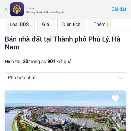
Resta
Cài đặt
Thành phố Phủ Lý, Hà Nam
Nền tảng kết nối và đầu tư bất động sản
Loại BĐS
Giá
Diện tích
Thêm
Bán nhà đất tại Thành phố Phủ Lý, Hà
Nam
Hiển thị:
30
trong số
901
kết quả
Phù hợp nhất