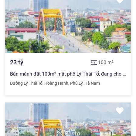
23
tỷ
100
m²
Bán mảnh đất 100m² mặt phố Lý Thái Tổ, đang cho thuê tầng 1 giá 10 triệu/tháng, mặt tiền trên 5m, giá 230 triệu/m². Xung quanh tiện ích đầy đủ cầu đường trường trạm
Đường Lý Thái Tổ
,
Hoàng Hạnh
,
Phủ Lý
,
Hà Nam