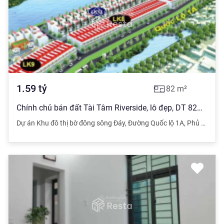
1.59
tỷ
82
m²
Chính chủ bán đất Tài Tâm Riverside, lô đẹp, DT 82m2 - Giá đầu tư
Dự án Khu đô thị bờ đông sông Đáy
,
Đường Quốc lộ 1A
,
Phủ Lý
,
Hà 