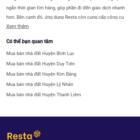
ngắn thời gian tìm hàng, góp phần đi đến giao dịch nhanh
hơn. Bên cạnh đó, ứng dụng Resta còn cung cấp công cụ
Xem thêm
Đăng tin vô cùng tiện ích, giúp người bán hay môi giới nhận
biết được ngay hiệu quả bài đăng nhờ hệ thống tính điểm
Có thể bạn quan tâm
thông minh.
Mua bán nhà đất
Huyện Bình Lục
Bên cạnh tính năng tìm kiếm và đăng tin nhà đất, Resta còn
Mua bán nhà đất
Huyện Duy Tiên
phát triển nhiều công cụ hỗ trợ tối ưu cho các nhà đầu tư bất
Mua bán nhà đất
Huyện Kim Bảng
động sản chuyên nghiệp như
Tra cứu quy hoạch toàn quốc
Mua bán nhà đất
Huyện Lý Nhân
miễn phí, Bộ lọc địa phương 360
hay
Tra cứu giá nhà đất
.
Mua bán nhà đất
Huyện Thanh Liêm
Với nhiều công cụ tiện ích mà nền tảng mang lại, chúng tôi
tin rằng
Resta
sẽ trở thành trợ thủ đắc lực cho nhà đầu tư
trong quá trình tìm kiếm và đầu tư bất động sản.