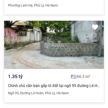
Phường Lam Hạ
,
Phủ Lý
,
Hà Nam
1.35
tỷ
66.3
m²
Chính chủ cần bán gấp lô đất tại ngõ 95 đường Lê Hoàn, phường Quang Trung, Phủ Lý, Hà Nam
Ngõ 95
,
Đường Lê Hoàn
,
Phủ Lý
,
Hà Nam