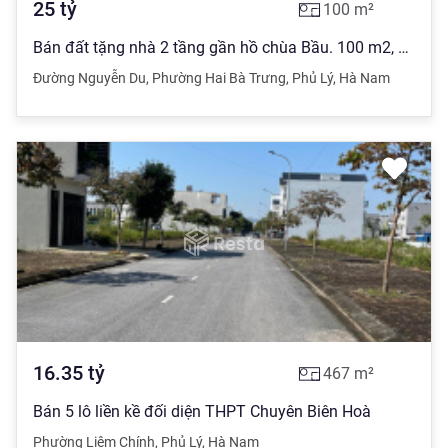
25
tỷ
100
m²
Bán đất tặng nhà 2 tầng gần hồ chùa Bầu. 100 m2, giá rẻ hơn so với thị trường
Đường Nguyễn Du
,
Phường Hai Bà Trưng
,
Phủ Lý
,
Hà Nam
16.35
tỷ
467
m²
Bán 5 lô liền kề đối diện THPT Chuyên Biên Hoà
Phường Liêm Chính
,
Phủ Lý
,
Hà Nam