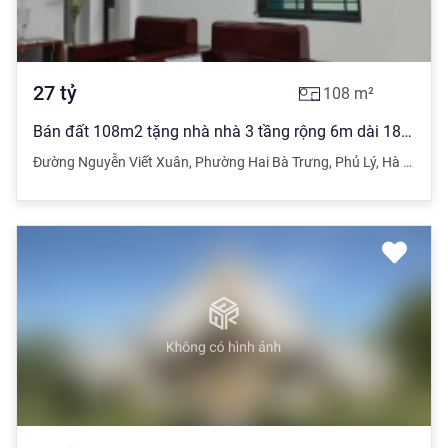
27
tỷ
108
m²
Bán đất 108m2 tặng nhà nhà 3 tầng rộng 6m dài 18m 4PN 4NVS
Đường Nguyễn Viết Xuân
,
Phường Hai Bà Trưng
,
Phủ Lý
,
Hà Nam.