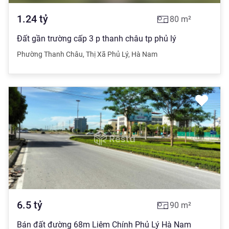
1.24
tỷ
80
m²
Đất gần trường cấp 3 p thanh châu tp phủ lý
Phường Thanh Châu
,
Thị Xã Phủ Lý
,
Hà Nam
6.5
tỷ
90
m²
Bán đất đường 68m Liêm Chính Phủ Lý Hà Nam