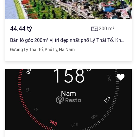
44.44
tỷ
200
m²
Bán lô góc 200m² vị trí đẹp nhất phố Lý Thái Tổ. Khu vực trung tâm Phủ Lý, dân cư đông đúc, kinh doanh siêu lợi nhuận. Diện tích: 200m², hai mặt tiền, cực đẹp để mở nhà hàng, showroom, văn phòng. Pháp lý: Sổ đỏ chính chủ, sang tên nhanh. Giá: Thoả thuận (tham khảo 220 triệu/m²).
Đường Lý Thái Tổ
,
Phủ Lý
,
Hà Nam