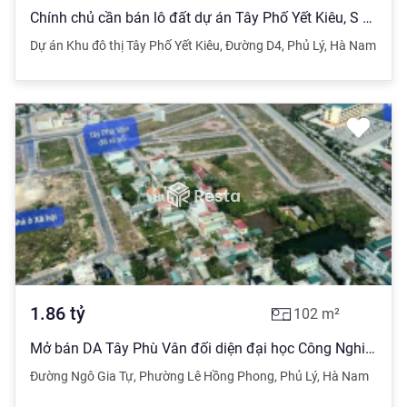
Chính chủ cần bán lô đất dự án Tây Phố Yết Kiêu, S 78.7m2 TP.Phủ Lý, Hà Nam
Dự án Khu đô thị Tây Phố Yết Kiêu
,
Đường D4
,
Phủ Lý
,
Hà Nam
1.86
tỷ
102
m²
Mở bán DA Tây Phù Vân đối diện đại học Công Nghiệp Hà Nội cơ sở tại Hà Nam
Đường Ngô Gia Tự
,
Phường Lê Hồng Phong
,
Phủ Lý
,
Hà Nam