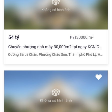
54
tỷ
30000
m²
Chuyển nhượng nhà máy 30,000m2 tại ngay KCN Châu Sơn, Hà Nam , sổ đến 2056
Đường Bà Lê Chân
,
Phường Châu Sơn
,
Thành phố Phủ Lý
,
Hà Nam