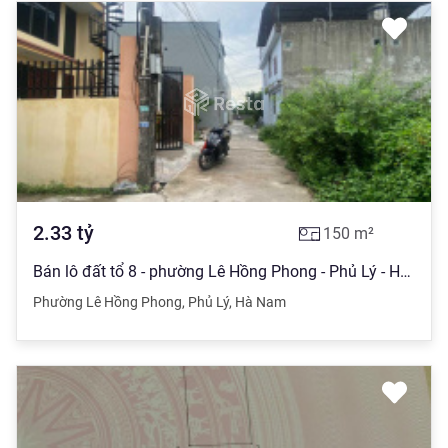
2.33
tỷ
150
m²
Bán lô đất tổ 8 - phường Lê Hồng Phong - Phủ Lý - Hà Nam (Cạnh khu đô thị Tây Phù Vân)
Phường Lê Hồng Phong
,
Phủ Lý
,
Hà Nam