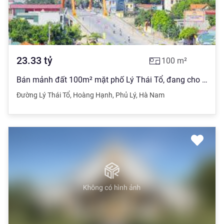
23.33
tỷ
100
m²
Bán mảnh đất 100m² mặt phố Lý Thái Tổ, đang cho thuê tầng 1 giá 10 triệu/tháng, mặt tiền trên 5m, giá 230 triệu/m². Xung quanh tiện ích đầy đủ cầu đường trường trạm
Đường Lý Thái Tổ
,
Hoàng Hạnh
,
Phủ Lý
,
Hà Nam