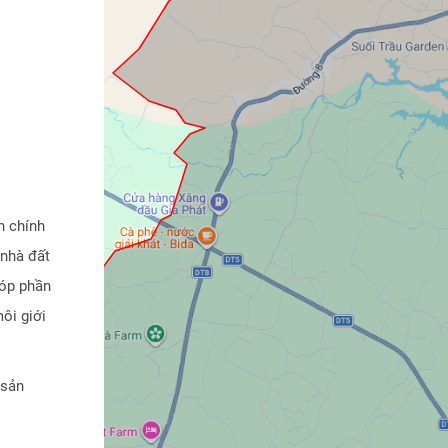
n chính
 nhà đất
góp phần
ôi giới
 sản