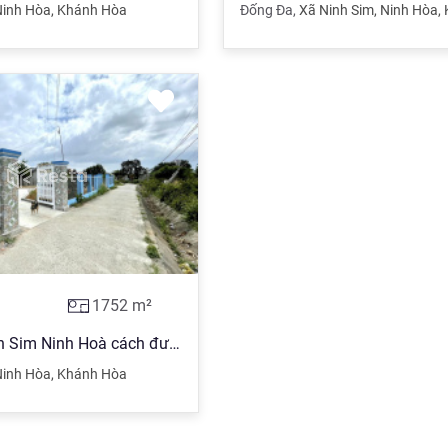
Ninh Hòa
,
Khánh Hòa
Đống Đa
,
Xã Ninh Sim
,
Ninh Hòa
,
1752
m²
Bán đất Ninh Sim Ninh Hoà cách đường QL26 vào chỉ 300m
Ninh Hòa
,
Khánh Hòa