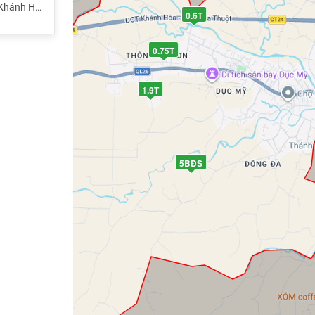
Khánh Hòa
0.6T
0.75T
1.9T
5BĐS