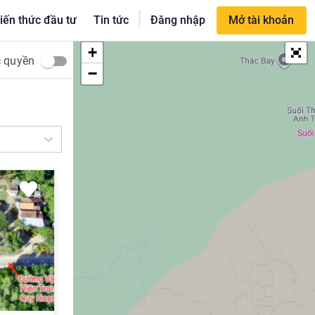
|
iến thức đầu tư
Tin tức
Đăng nhập
Mở tài khoản
+
c quyền
−