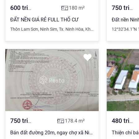
600
triệu
750
triệu
180
m²
ĐẤT NỀN GIÁ RẺ FULL THỔ CƯ
Đất nền Nin
Thôn Lam Sơn
,
Ninh Sim
,
Tx. Ninh Hòa
,
Khánh Hòa
12°32'34.1"N 
750
triệu
480
triệu
178.4
m²
Bán đất đường 20m, ngay chợ xã Ninh Sim, LH 0899 486 *** Thanh