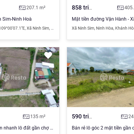
858
triệu
207.1
m²
405.
h Sim-Ninh Hoà
109°00'07.1"E
,
Xã Ninh Sim
,
Thị xã Ninh Hòa
Xã Ninh Sim
,
Khánh Hòa
,
Ninh Hòa
,
Khánh Hò
590
triệu
135
m²
24
Thiện chí bán nhanh lô đất gần chợ Dục Mỹ - Ninh Sim