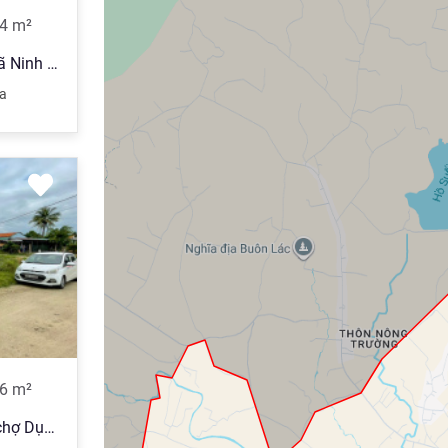
4
m²
Mặt tiền đường Vận Hành - Xã Ninh Sim - Tx Ninh Hoà
a
6
m²
Bán rẻ lô góc 2 mặt tiền gần chợ Dục Mỹ - Ninh Sim