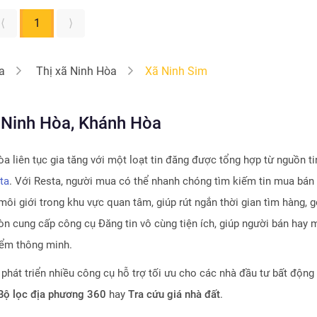
⟨
1
⟩
a
Thị xã Ninh Hòa
Xã Ninh Sim
ã Ninh Hòa, Khánh Hòa
òa
liên tục gia tăng với một loạt tin đăng được tổng hợp từ nguồn ti
ta
. Với Resta, người mua có thể nhanh chóng tìm kiếm tin mua bán
môi giới trong khu vực quan tâm, giúp rút ngắn thời gian tìm hàng, 
n cung cấp công cụ Đăng tin vô cùng tiện ích, giúp người bán hay m
iểm thông minh.
 phát triển nhiều công cụ hỗ trợ tối ưu cho các nhà đầu tư bất động
 Bộ lọc địa phương 360
hay
Tra cứu giá nhà đất
.